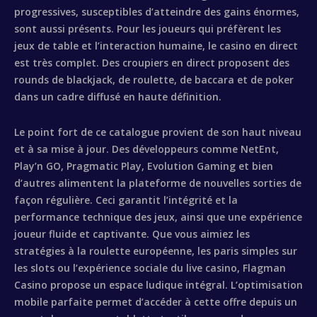
progressives, susceptibles d’atteindre des gains énormes,
sont aussi présents. Pour les joueurs qui préfèrent les
jeux de table et l’interaction humaine, le casino en direct
est très complet. Des croupiers en direct proposent des
rounds de blackjack, de roulette, de baccara et de poker
dans un cadre diffusé en haute définition.
Le point fort de ce catalogue provient de son haut niveau
et à sa mise à jour. Des développeurs comme NetEnt,
Play’n GO, Pragmatic Play, Evolution Gaming et bien
d’autres alimentent la plateforme de nouvelles sorties de
façon régulière. Ceci garantit l’intégrité et la
performance technique des jeux, ainsi que une expérience
joueur fluide et captivante. Que vous aimiez les
stratégies à la roulette européenne, les paris simples sur
les slots ou l’expérience sociale du live casino, Flagman
Casino propose un espace ludique intégral. L’optimisation
mobile parfaite permet d’accéder à cette offre depuis un