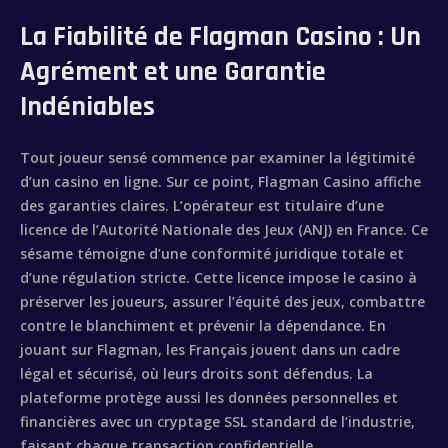
La Fiabilité de Flagman Casino : Un
Agrément et une Garantie
Indéniables
Tout joueur sensé commence par examiner la légitimité
d’un casino en ligne. Sur ce point, Flagman Casino affiche
des garanties claires. L’opérateur est titulaire d’une
licence de l’Autorité Nationale des Jeux (ANJ) en France. Ce
sésame témoigne d’une conformité juridique totale et
d’une régulation stricte. Cette licence impose le casino à
préserver les joueurs, assurer l’équité des jeux, combattre
contre le blanchiment et prévenir la dépendance. En
jouant sur Flagman, les Français jouent dans un cadre
légal et sécurisé, où leurs droits sont défendus. La
plateforme protège aussi les données personnelles et
financières avec un cryptage SSL standard de l’industrie,
faisant chaque transaction confidentielle.