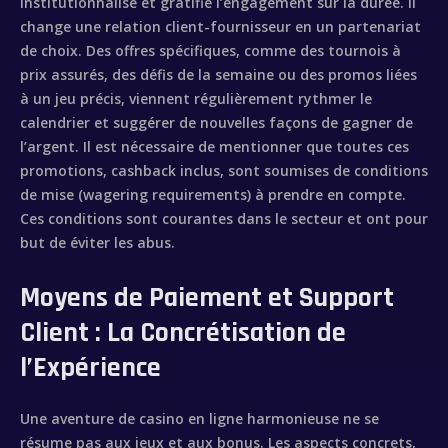
institutionnalise et gratifie l’engagement sur la durée. Il
change une relation client-fournisseur en un partenariat
de choix. Des offres spécifiques, comme des tournois à
prix assurés, des défis de la semaine ou des promos liées
à un jeu précis, viennent régulièrement rythmer le
calendrier et suggérer de nouvelles façons de gagner de
l’argent. Il est nécessaire de mentionner que toutes ces
promotions, cashback inclus, sont soumises de conditions
de mise (wagering requirements) à prendre en compte.
Ces conditions sont courantes dans le secteur et ont pour
but de éviter les abus.
Moyens de Paiement et Support
Client : La Concrétisation de
l’Expérience
Une aventure de casino en ligne harmonieuse ne se
résume pas aux jeux et aux bonus. Les aspects concrets,