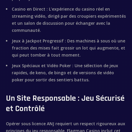
Casino en Direct : L’expérience du casino réel en
streaming vidéo, dirigé par des croupiers expérimentés
et un salon de discussion pour échanger avec la
communauté.
Jeux à Jackpot Progressif : Des machines à sous où une
fraction des mises fait grossir un lot qui augmente, et
qui peut tomber à tout moment.
Jeux Spéciaux et Vidéo Poker : Une sélection de jeux
rapides, de keno, de bingo et de versions de vidéo
poker pour sortir des sentiers battus.
Un Site Responsable : Jeu Sécurisé
et Contrôlé
Opérer sous licence ANJ requiert un respect rigoureux aux
principes du jeu responsable. Flagman Casino inclut cet