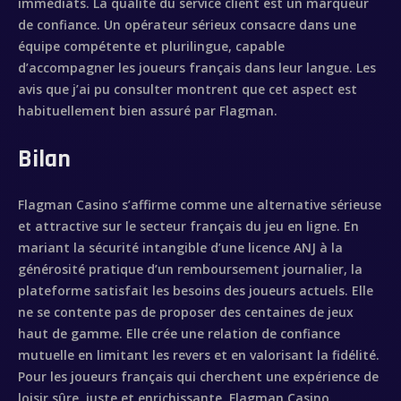
immédiats. La qualité du service client est un marqueur
de confiance. Un opérateur sérieux consacre dans une
équipe compétente et plurilingue, capable
d’accompagner les joueurs français dans leur langue. Les
avis que j’ai pu consulter montrent que cet aspect est
habituellement bien assuré par Flagman.
Bilan
Flagman Casino s’affirme comme une alternative sérieuse
et attractive sur le secteur français du jeu en ligne. En
mariant la sécurité intangible d’une licence ANJ à la
générosité pratique d’un remboursement journalier, la
plateforme satisfait les besoins des joueurs actuels. Elle
ne se contente pas de proposer des centaines de jeux
haut de gamme. Elle crée une relation de confiance
mutuelle en limitant les revers et en valorisant la fidélité.
Pour les joueurs français qui cherchent une expérience de
loisir sûre, juste et enrichissante, Flagman Casino