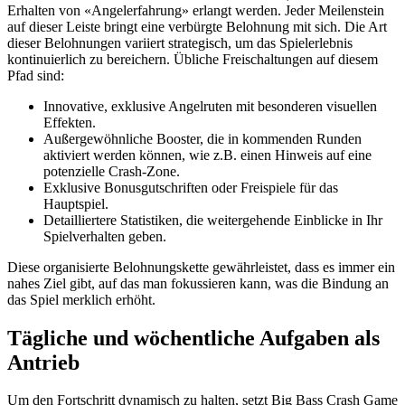
Erhalten von «Angelerfahrung» erlangt werden. Jeder Meilenstein
auf dieser Leiste bringt eine verbürgte Belohnung mit sich. Die Art
dieser Belohnungen variiert strategisch, um das Spielerlebnis
kontinuierlich zu bereichern. Übliche Freischaltungen auf diesem
Pfad sind:
Innovative, exklusive Angelruten mit besonderen visuellen
Effekten.
Außergewöhnliche Booster, die in kommenden Runden
aktiviert werden können, wie z.B. einen Hinweis auf eine
potenzielle Crash-Zone.
Exklusive Bonusgutschriften oder Freispiele für das
Hauptspiel.
Detailliertere Statistiken, die weitergehende Einblicke in Ihr
Spielverhalten geben.
Diese organisierte Belohnungskette gewährleistet, dass es immer ein
nahes Ziel gibt, auf das man fokussieren kann, was die Bindung an
das Spiel merklich erhöht.
Tägliche und wöchentliche Aufgaben als
Antrieb
Um den Fortschritt dynamisch zu halten, setzt Big Bass Crash Game