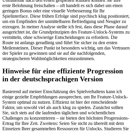
Unmittelbar nach den ersten gespielten Runden können Sie Ihre
erste Belohnung freischalten – oft handelt es sich dabei um einen
geringen Bonus oder eine visuelle Verbesserung für Ihr
Spielinterface. Diese frühen Erfolge sind psychisch klug positioniert,
um ein Empfinden der unmittelbaren Befriedigung und Neugier zu
erzeugen. In meiner Analyse stellte ich fest, dass diese Phase darauf
ausgerichtet ist, die Grundprinzipien des Feature-Unlock-Systems zu
vermitteln, ohne schwierige Entscheidungen zu erfordern. Die
Route ist anfangs geradlinig und führt Sie sicher zu den ersten
Meilensteinen. Dieser Punkt ist besonders wichtig, um das Vertrauen
der Spieler zu gewinnen und sie auf die nachfolgenden,
strategischeren Wahlmöglichkeiten einzustimmen.
Hinweise für eine effiziente Progression
in der deutschsprachigen Version
Basierend auf meiner Einschätzung des Spielverhaltens kann ich
einige gezielte Empfehlungen aussprechen, um Ihr Feature-Unlock-
System optimal zu nutzen. Effizienz ist hier der entscheidende
Faktor, um sowohl viel als auch klug zu spielen. Zunächst sollten
Sie, sich stets auf die laufenden täglichen und wöchentlichen
Challenges zu konzentrieren – sie bieten den höchsten Progressions-
Ertrag für Ihre Zeit. Zweitens: Seien Sie nicht zu übereilt mit dem
Einsetzen Ihrer gesammelten Ressourcen für Unlocks. Studieren Sie