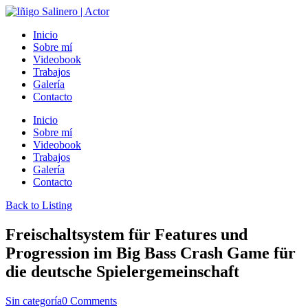
Inicio
Sobre mí
Videobook
Trabajos
Galería
Contacto
Inicio
Sobre mí
Videobook
Trabajos
Galería
Contacto
Back to Listing
Freischaltsystem für Features und
Progression im Big Bass Crash Game für
die deutsche Spielergemeinschaft
Sin categoría
0 Comments