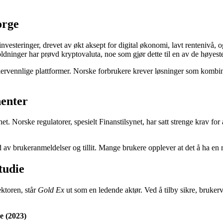
orge
investeringer, drevet av økt aksept for digital økonomi, lavt rentenivå,
ldninger har prøvd kryptovaluta, noe som gjør dette til en av de høyest
rvennlige plattformer. Norske forbrukere krever løsninger som kombin
nenter
t. Norske regulatorer, spesielt Finanstilsynet, har satt strenge krav for
v brukeranmeldelser og tillit. Mange brukere opplever at det å ha en reg
tudie
ktoren, står
Gold Ex
ut som en ledende aktør. Ved å tilby sikre, brukerv
e (2023)