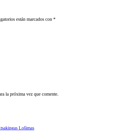
gatorios están marcados con
*
ara la próxima vez que comente.
Atsakingas Lošimas