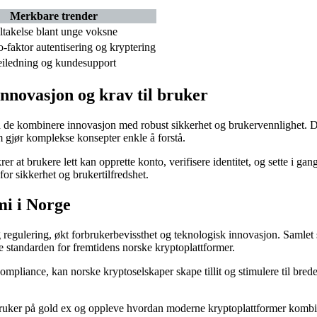
Merkbare trender
takelse blant unge voksne
o-faktor autentisering og kryptering
veiledning og kundesupport
nnovasjon og krav til bruker
t, må de kombinere innovasjon med robust sikkerhet og brukervennlighet.
m gjør komplekse konsepter enkle å forstå.
rer at brukere lett kan opprette konto, verifisere identitet, og sette i gan
r sikkerhet og brukertilfredshet.
mi i Norge
 regulering, økt forbrukerbevissthet og teknologisk innovasjon. Samlet 
tte standarden for fremtidens norske kryptoplattformer.
mpliance, kan norske kryptoselskaper skape tillit og stimulere til bred
n bruker på gold ex og oppleve hvordan moderne kryptoplattformer komb