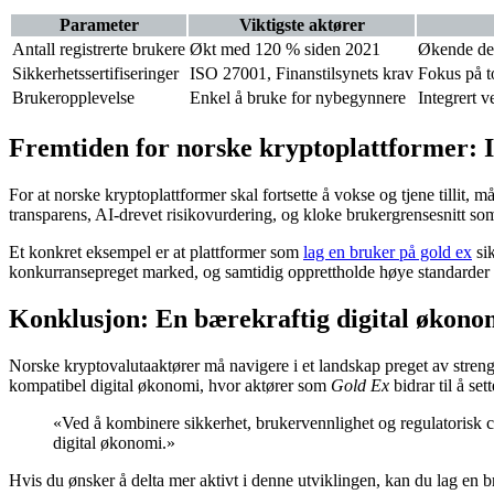
Parameter
Viktigste aktører
Antall registrerte brukere
Økt med 120 % siden 2021
Økende del
Sikkerhetssertifiseringer
ISO 27001, Finanstilsynets krav
Fokus på t
Brukeropplevelse
Enkel å bruke for nybegynnere
Integrert 
Fremtiden for norske kryptoplattformer: I
For at norske kryptoplattformer skal fortsette å vokse og tjene tilli
transparens, AI-drevet risikovurdering, og kloke brukergrensesnitt so
Et konkret eksempel er at plattformer som
lag en bruker på gold ex
sik
konkurransepreget marked, og samtidig opprettholde høye standarder fo
Konklusjon: En bærekraftig digital økono
Norske kryptovalutaaktører må navigere i et landskap preget av streng
kompatibel digital økonomi, hvor aktører som
Gold Ex
bidrar til å se
«Ved å kombinere sikkerhet, brukervennlighet og regulatorisk co
digital økonomi.»
Hvis du ønsker å delta mer aktivt i denne utviklingen, kan du lag e