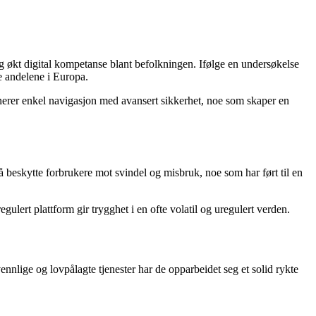
 og økt digital kompetanse blant befolkningen. Ifølge en undersøkelse
e andelene i Europa.
erer enkel navigasjon med avansert sikkerhet, noe som skaper en
 å beskytte forbrukere mot svindel og misbruk, noe som har ført til en
ulert plattform gir trygghet i en ofte volatil og uregulert verden.
ennlige og lovpålagte tjenester har de opparbeidet seg et solid rykte