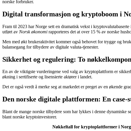
norske forbruker.
Digital transformasjon og kryptoboom i N
Fram til 2023 har Norge sett en dramatisk vekst i kryptovalutabaserte 
utført av
Norsk økonomi
rapporteres det at over 15 % av norske husho
Men med økt brukeraktivitet kommer også behovet for trygge og bruke
balansegang for tilbydere av digitale valuta-tjenester.
Sikkerhet og regulering: To nøkkelkompo
En av de viktigste vurderingene ved valg av kryptoplattform er sikkerhe
økning i sertifiserte og lisensierte aktører i landet.
Det er også verdt å merke seg at markedet er preget av en økende grad a
Den norske digitale plattformen: En case-s
Blant de mange norske tilbydere som har lykkes i denne dynamiske se
blant norske kryptoinvestorer.
Nøkkeltall for kryptoplattformer i Norg