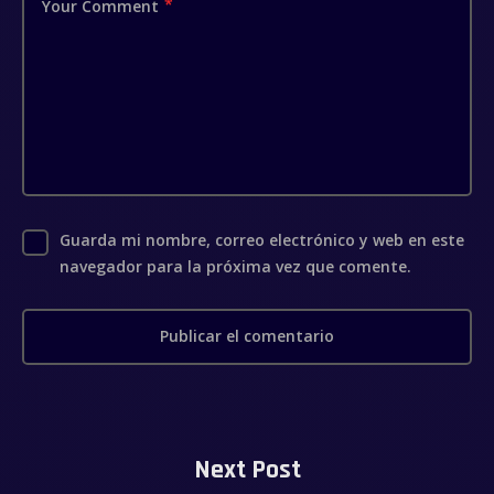
Your Comment
Guarda mi nombre, correo electrónico y web en este
navegador para la próxima vez que comente.
Next Post