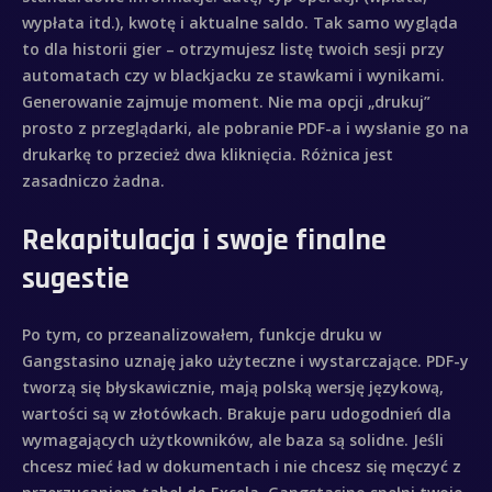
wypłata itd.), kwotę i aktualne saldo. Tak samo wygląda
to dla historii gier – otrzymujesz listę twoich sesji przy
automatach czy w blackjacku ze stawkami i wynikami.
Generowanie zajmuje moment. Nie ma opcji „drukuj”
prosto z przeglądarki, ale pobranie PDF-a i wysłanie go na
drukarkę to przecież dwa kliknięcia. Różnica jest
zasadniczo żadna.
Rekapitulacja i swoje finalne
sugestie
Po tym, co przeanalizowałem, funkcje druku w
Gangstasino uznaję jako użyteczne i wystarczające. PDF-y
tworzą się błyskawicznie, mają polską wersję językową,
wartości są w złotówkach. Brakuje paru udogodnień dla
wymagających użytkowników, ale baza są solidne. Jeśli
chcesz mieć ład w dokumentach i nie chcesz się męczyć z