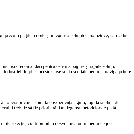
gii precum plățile mobile și integrarea soluțiilor biometrice, care aduc
 inclusiv recomandări pentru cele mai sigure și rapide soluții.
ai industriei. În plus, aceste surse sunt esențiale pentru a naviga printre
u operator care aspiră la o experiență sigură, rapidă și plină de
rului trebuie să fie prioritară, iar alegerea metodelor de plată
sul de selecție, contribuind la dezvoltarea unui mediu de joc