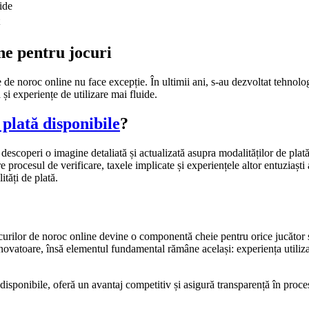
ide
ine pentru jocuri
e de noroc online nu face excepție. În ultimii ani, s-au dezvoltat tehnolo
și experiențe de utilizare mai fluide.
plată disponibile
?
escoperi o imagine detaliată și actualizată asupra modalităților de plată,
re procesul de verificare, taxele implicate și experiențele altor entuziaști 
tăți de plată.
urilor de noroc online devine o componentă cheie pentru orice jucător sa
novatoare, însă elementul fundamental rămâne același: experiența utilizato
isponibile, oferă un avantaj competitiv și asigură transparență în proce