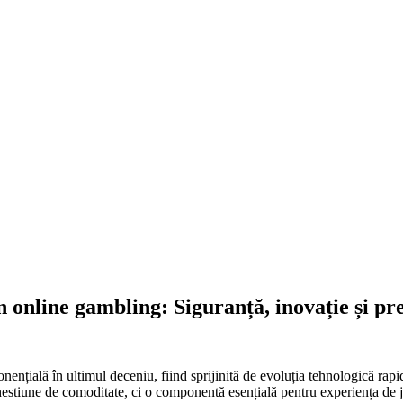
 online gambling: Siguranță, inovație și pre
ențială în ultimul deceniu, fiind sprijinită de evoluția tehnologică rapid
hestiune de comoditate, ci o componentă esențială pentru experiența de jo