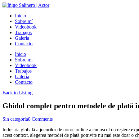
Inicio
Sobre mí
Videobook
Trabajos
Galería
Contacto
Inicio
Sobre mí
Videobook
Trabajos
Galería
Contacto
Back to Listing
Ghidul complet pentru metodele de plată în
Sin categoría
0 Comments
Industria globală a jocurilor de noroc online a cunoscut o creștere expon
acest context, alegerea metodei de plată potrivite nu mai este doar o c