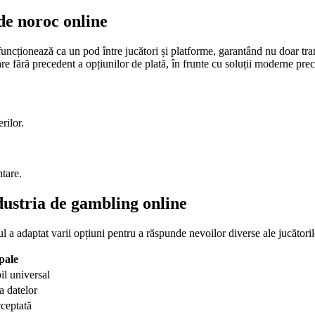
de noroc online
cționează ca un pod între jucători și platforme, garantând nu doar transf
icare fără precedent a opțiunilor de plată, în frunte cu soluții moderne pr
rilor.
tare.
dustria de gambling online
ul a adaptat varii opțiuni pentru a răspunde nevoilor diverse ale jucătoril
pale
il universal
 a datelor
ceptată