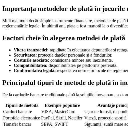
Importanța metodelor de plată în jocurile 
Mult mai mult decât simple instrumente financiare, metodele de plată fun
reglementările legale. În ultimii ani, piața a fost martoră la o diversif
Factori cheie în alegerea metodei de plată
Viteza tranzacției:
rapiditate în efectuarea depunerilor și retrage
Securitatea:
protecția datelor personale și a fondurilor.
Costurile asociate:
comisioane minore sau inexistente.
Compatibilitatea:
disponibilitatea pe platforma preferată.
Conformitatea legală:
respectarea normelor locale de reglemen
Principalul tipuri de metode de plată în in
De la cardurile bancare tradiționale până la soluțiile inovatoare, sector
Tipuri de metodă
Exemple populare
Avantaje princi
Carduri bancare
VISA, MasterCard
Ușor de folosit, disponib
Portofele electronice
PayPal, Skrill, Neteller
Viteză, protecție sporită
Transfer bancar
SEPA, SWIFT
Siguranță, sumă mare ac