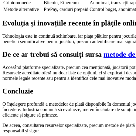
Criptomonede
Bitcoin, Ethereum
Anonimat, tranzacții rap
Metode alternative
PrePay, carduri prepaid
Control buget, anonimat
Evoluția și inovațiile recente în plățile onl
Tehnologia este în continuă schimbare, iar piața plăților pentru jocuril
beneficii semnificative pentru jucători, precum autentificare mai sigură 
De ce ar trebui să consulți sursa
metode de 
Accesând platforme specializate, precum cea menționată, jucătorii pot d
Resursele acreditate oferă nu doar liste de opțiuni, ci și explicații desp
normele legale recente sau pentru a identifica cele mai inovative modali
Concluzie
O înțelegere profundă a metodelor de plată disponibile în domeniul joc
încredere. Industria continuă să evolueze, mereu în căutare de soluții i
eficiente și sigure să primeze.
De aceea, consultarea resurselor specializate, precum metode de plată d
responsabil și sigur.