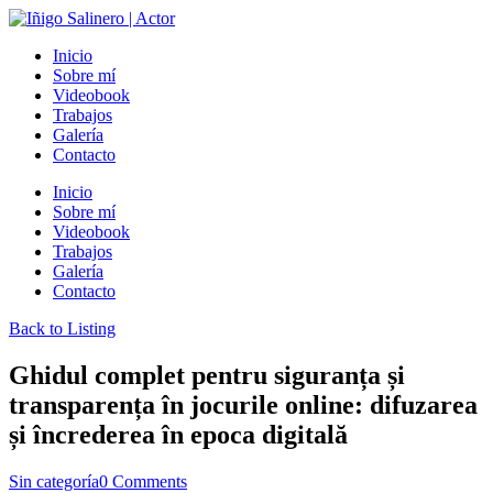
Inicio
Sobre mí
Videobook
Trabajos
Galería
Contacto
Inicio
Sobre mí
Videobook
Trabajos
Galería
Contacto
Back to Listing
Ghidul complet pentru siguranța și
transparența în jocurile online: difuzarea
și încrederea în epoca digitală
Sin categoría
0 Comments