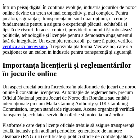
Într-un peisaj digital în continuă evoluție, industria jocurilor de noroc
online devine un teren tot mai competitiv și mai complex. Pentru
jucători, siguranța și transparența nu sunt doar opțiuni, ci cerințe
fundamentale pentru a asigura o experiență plăcută, echitabilă și
lipsită de riscuri. În acest context, providerii renumiți își robustează
politicile, tehnologiile și licențele pentru a demonstra angajamentul
față de integritate. Un exemplu remarcabil, pe care îl puteți verifica
verifică aici meowzino
, îl reprezintă platforma Meowzino, care s-a
poziționat ca un etalon în industrie pentru transparență și siguranță.
Importanța licențierii și reglementărilor
în jocurile online
Un aspect crucial pentru încrederea în platformele de jocuri de noroc
online îl constituie licențierea. Autoritățile de reglementare, precum
Oficiul Național pentru Jocuri de Noroc din România sau entități
internaționale precum Malta Gaming Authority și UK Gambling
Commission, impun standarde riguroase. Aceste organizații verifică
transparența, echitatea serviciilor oferite și protecția jucătorilor.
Platformele care dețin licențe oficiale trebuie să asigure transparență
totală, inclusiv prin audituri periodice, generatoare de numere
aleatoare (RNG-uri) certificate și politici stricte de confidențialitate.