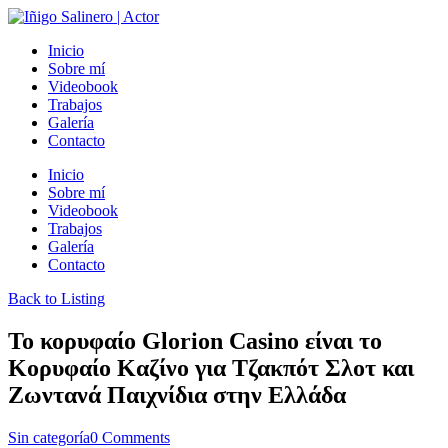
Inicio
Sobre mí
Videobook
Trabajos
Galería
Contacto
Inicio
Sobre mí
Videobook
Trabajos
Galería
Contacto
Back to Listing
Το κορυφαίο Glorion Casino είναι το
Κορυφαίο Καζίνο για Τζακπότ Σλοτ και
Ζωντανά Παιχνίδια στην Ελλάδα
Sin categoría
0 Comments