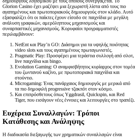
δημιουργούς λογισμικού με τους οποίους συνεργάζεται. Το
Glorion Casino έχει μαζέψει μια ξεχωριστή λίστα από τους πιο
αγαπημένους και πρωτοποριακούς δημιουργούς στον κλάδο. Αυτό
εξασφαλίζει ότι οι παίκτες έχουν είσοδο σε παιχνίδια με μεγάλη
ανάλυση γραφικών, αμερόληπτους μηχανισμούς και
συναρπαστικές μηχανισμούς. Κορυφαίοι προγραμματιστές
περιλαμβάνουν:
NetEnt και Play’n GO: Διάσημοι για τα υψηλής ποιότητας
video slots και τους αγαπημένους πρωταγωνιστές.
Pragmatic Play: Προσφέρει μια τεράστια συλλογή από σλοτ,
live παιχνίδια και bingo.
Evolution Gaming: Ο αναμφισβήτητος κυρίαρχος στον τομέα
του ζωντανού καζίνο, με πρωτοποριακά παιχνίδια και
στούντιο.
Microgaming: Ένας πανάρχαιος δημιουργός με μερικά από
τα πιο δημοφιλή progressive τζακπότ στον κόσμο.
Και επιπρόσθετους όπως Yggdrasil, Quickspin, και Red
Tiger, που εισάγουν νέες έννοιες και λειτουργίες στο τραπέζι.
Ευχέρεια Συναλλαγών: Τρόποι
Κατάθεσης και Ανάληψης
Η διαδικασία διεξαγωγής των χρηματικών συναλλαγών είναι