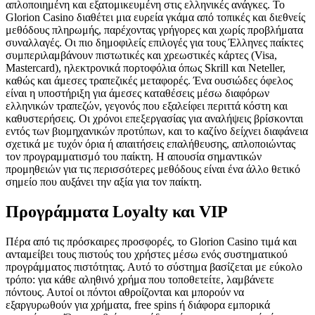
απλοποιημένη και εξατομικευμένη στις ελληνικές ανάγκες. Το
Glorion Casino διαθέτει μια ευρεία γκάμα από τοπικές και διεθνείς
μεθόδους πληρωμής, παρέχοντας γρήγορες και χωρίς προβλήματα
συναλλαγές. Οι πιο δημοφιλείς επιλογές για τους Έλληνες παίκτες
συμπεριλαμβάνουν πιστωτικές και χρεωστικές κάρτες (Visa,
Mastercard), ηλεκτρονικά πορτοφόλια όπως Skrill και Neteller,
καθώς και άμεσες τραπεζικές μεταφορές. Ένα ουσιώδες όφελος
είναι η υποστήριξη για άμεσες καταθέσεις μέσω διαφόρων
ελληνικών τραπεζών, γεγονός που εξαλείφει περιττά κόστη και
καθυστερήσεις. Οι χρόνοι επεξεργασίας για αναλήψεις βρίσκονται
εντός των βιομηχανικών προτύπων, και το καζίνο δείχνει διαφάνεια
σχετικά με τυχόν όρια ή απαιτήσεις επαλήθευσης, απλοποιώντας
τον προγραμματισμό του παίκτη. Η απουσία σημαντικών
προμηθειών για τις περισσότερες μεθόδους είναι ένα άλλο θετικό
σημείο που αυξάνει την αξία για τον παίκτη.
Προγράμματα Loyalty και VIP
Πέρα από τις πρόσκαιρες προσφορές, το Glorion Casino τιμά και
ανταμείβει τους πιστούς του χρήστες μέσω ενός συστηματικού
προγράμματος πιστότητας. Αυτό το σύστημα βασίζεται με εύκολο
τρόπο: για κάθε αληθινό χρήμα που τοποθετείτε, λαμβάνετε
πόντους. Αυτοί οι πόντοι αθροίζονται και μπορούν να
εξαργυρωθούν για χρήματα, free spins ή διάφορα εμπορικά