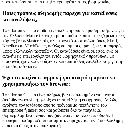
προστατεύονται με τα υψηλότερα πρότυπα της βιομηχανίας.
Ποιες τρόπους πληρωμής παρέχει για καταθέσεις
και αναλήψεις;
Το Glorion Casino διαθέτει ποικίλες τρόπους προσαρμοσμένες για
την Ελλάδα. Μπορείτε να χρησιμοποιήσετε πιστωτικές/χρεωστικές
κάρτες (Visa/Mastercard), ηλεκτρονικά πορτοφόλια όπως Skrill,
Neteller και MuchBetter, καθώς και άμεσες τραπεζικές μεταφορές
μέσω ελληνικών τραπεζών. Οι καταθέσεις είναι άμεσες, ενώ οι
αναλήψεις επεξεργάζονται εντός βιομηχανικών προτύπων, με
διαφανείς χρονικούς ορίζοντες και απαιτήσεις επαλήθευσης για τη
δική σας ασφάλεια.
Έχει το καζίνο εφαρμογή για κινητά ή πρέπει να
χρησιμοποιήσω τον browser;
Το Glorion Casino είναι πλήρως βελτιστοποιημένο για κινητά
(mobile-responsive), χωρίς να απαιτεί λήψη εφαρμογής. Απλώς
ανοίγετε τον ιστότοπο από το πρόγραμμα περιήγησης του
smartphone ή tablet σας και χαίρεστε όλα τα παιχνίδια,
συμπεριλαμβανομένων των ζωντανών, με τέλεια απόδοση. Η
διεπαφή προσαρμόζεται αυτόματα, παρέχοντας την ίδια ολόκληρη
εμπειρία όπως στον υπολογιστή.