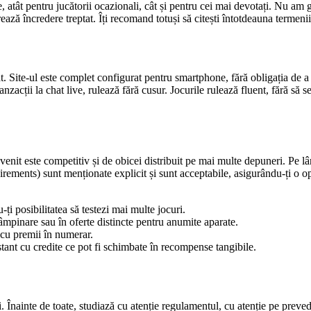
e, atât pentru jucătorii ocazionali, cât și pentru cei mai devotați. Nu am 
rează încredere treptat. Îți recomand totuși să citești întotdeauna termeni
t. Site-ul este complet configurat pentru smartphone, fără obligația de 
tranzacții la chat live, rulează fără cusur. Jocurile rulează fluent, fără
nit este competitiv și de obicei distribuit pe mai multe depuneri. Pe lâ
rements) sunt menționate explicit și sunt acceptabile, asigurându-ți o opo
-ți posibilitatea să testezi mai multe jocuri.
mpinare sau în oferte distincte pentru anumite aparate.
cu premii în numerar.
ant cu credite ce pot fi schimbate în recompense tangibile.
i. Înainte de toate, studiază cu atenție regulamentul, cu atenție pe preve