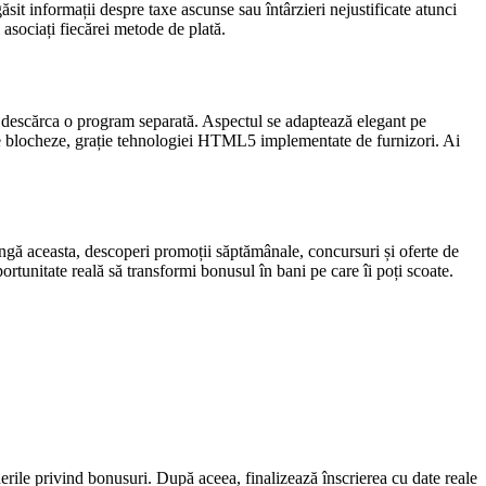
găsit informații despre taxe ascunse sau întârzieri nejustificate atunci
i asociați fiecărei metode de plată.
a descărca o program separată. Aspectul se adaptează elegant pe
 să se blocheze, grație tehnologiei HTML5 implementate de furnizori. Ai
ngă aceasta, descoperi promoții săptămânale, concursuri și oferte de
rtunitate reală să transformi bonusul în bani pe care îi poți scoate.
derile privind bonusuri. După aceea, finalizează înscrierea cu date reale