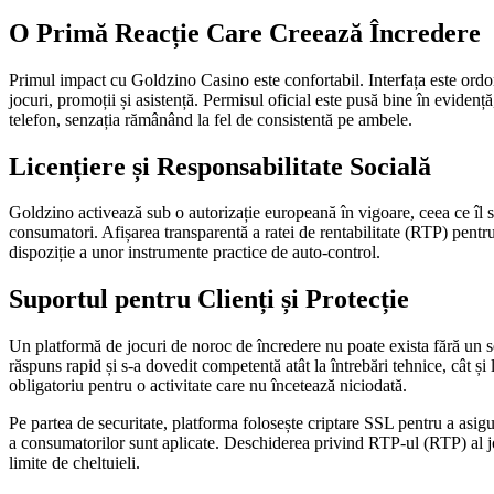
O Primă Reacție Care Creează Încredere
Primul impact cu Goldzino Casino este confortabil. Interfața este ordon
jocuri, promoții și asistență. Permisul oficial este pusă bine în eviden
telefon, senzația rămânând la fel de consistentă pe ambele.
Licențiere și Responsabilitate Socială
Goldzino activează sub o autorizație europeană în vigoare, ceea ce îl sol
consumatori. Afișarea transparentă a ratei de rentabilitate (RTP) pentru
dispoziție a unor instrumente practice de auto-control.
Suportul pentru Clienți și Protecție
Un platformă de jocuri de noroc de încredere nu poate exista fără un ser
răspuns rapid și s-a dovedit competentă atât la întrebări tehnice, cât și
obligatoriu pentru o activitate care nu încetează niciodată.
Pe partea de securitate, platforma folosește criptare SSL pentru a asigur
a consumatorilor sunt aplicate. Deschiderea privind RTP-ul (RTP) al jocu
limite de cheltuieli.