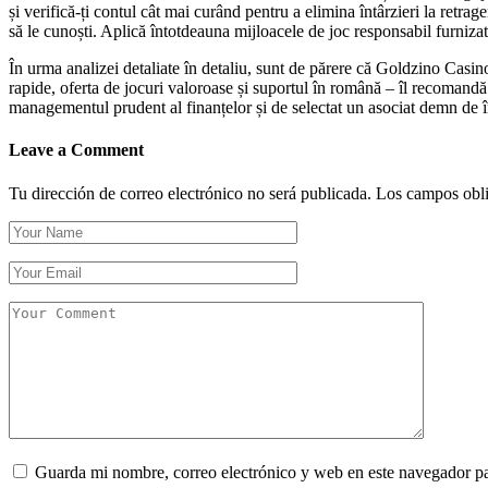
și verifică-ți contul cât mai curând pentru a elimina întârzieri la retrage
să le cunoști. Aplică întotdeauna mijloacele de joc responsabil furniza
În urma analizei detaliate în detaliu, sunt de părere că Goldzino Casin
rapide, oferta de jocuri valoroase și suportul în română – îl recomandă 
managementul prudent al finanțelor și de selectat un asociat demn de î
Leave a Comment
Tu dirección de correo electrónico no será publicada.
Los campos obli
Guarda mi nombre, correo electrónico y web en este navegador p