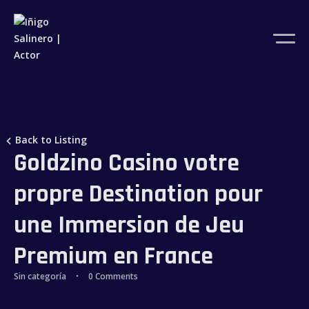
Back to Listing
Goldzino Casino votre
propre Destination pour
une Immersion de Jeu
Premium en France
Sin categoría
0 Comments