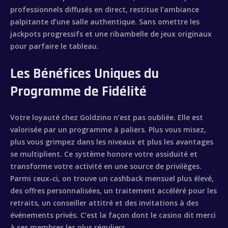
professionnels diffusés en direct, restitue l’ambiance
palpitante d’une salle authentique. Sans omettre les
jackpots progressifs et une ribambelle de jeux originaux
pour parfaire le tableau.
Les Bénéfices Uniques du
Programme de Fidélité
Votre loyauté chez Goldzino n’est pas oubliée. Elle est
valorisée par un programme à paliers. Plus vous misez,
plus vous grimpez dans les niveaux et plus les avantages
se multiplient. Ce système honore votre assiduité et
transforme votre activité en une source de privilèges.
Parmi ceux-ci, on trouve un cashback mensuel plus élevé,
des offres personnalisées, un traitement accéléré pour les
retraits, un conseiller attitré et des invitations à des
événements privés. C’est la façon dont le casino dit merci
à ses membres les plus réguliers.