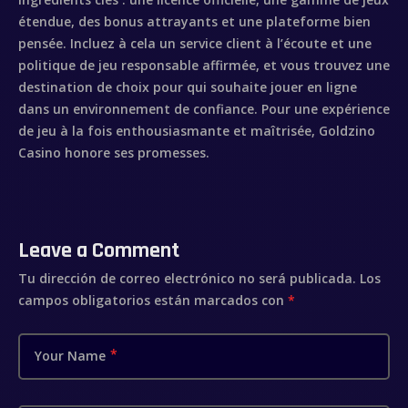
étendue, des bonus attrayants et une plateforme bien
pensée. Incluez à cela un service client à l’écoute et une
politique de jeu responsable affirmée, et vous trouvez une
destination de choix pour qui souhaite jouer en ligne
dans un environnement de confiance. Pour une expérience
de jeu à la fois enthousiasmante et maîtrisée, Goldzino
Casino honore ses promesses.
Leave a Comment
Tu dirección de correo electrónico no será publicada.
Los
campos obligatorios están marcados con
*
Your Name