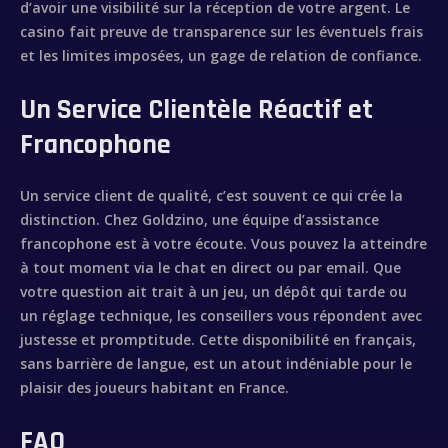
d’avoir une visibilité sur la réception de votre argent. Le
casino fait preuve de transparence sur les éventuels frais
et les limites imposées, un gage de relation de confiance.
Un Service Clientèle Réactif et
Francophone
Un service client de qualité, c’est souvent ce qui crée la
distinction. Chez Goldzino, une équipe d’assistance
francophone est à votre écoute. Vous pouvez la atteindre
à tout moment via le chat en direct ou par email. Que
Inicio
votre question ait trait à un jeu, un dépôt qui tarde ou
un réglage technique, les conseillers vous répondent avec
Sobre mí
justesse et promptitude. Cette disponibilité en français,
sans barrière de langue, est un atout indéniable pour le
Videobook
plaisir des joueurs habitant en France.
Trabajos
FAQ