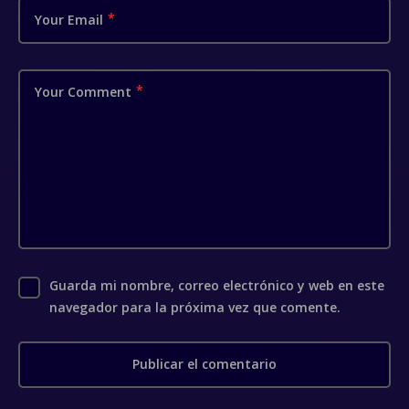
Your Email
Your Comment
Guarda mi nombre, correo electrónico y web en este
navegador para la próxima vez que comente.