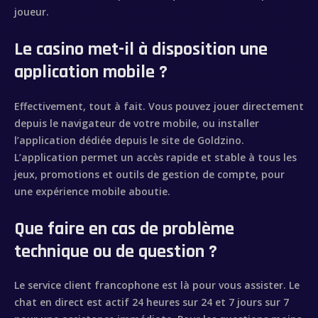
joueur.
Le casino met-il à disposition une
application mobile ?
Effectivement, tout à fait. Vous pouvez jouer directement
depuis le navigateur de votre mobile, ou installer
l’application dédiée depuis le site de Goldzino.
L’application permet un accès rapide et stable à tous les
jeux, promotions et outils de gestion de compte, pour
une expérience mobile aboutie.
Que faire en cas de problème
technique ou de question ?
Le service client francophone est là pour vous assister. Le
chat en direct est actif 24 heures sur 24 et 7 jours sur 7