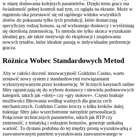
w miarę dodawania kolejnych parametrów. Dzięki temu gracz ma
świadomość pełnej kontroli nad tym, co ogląda na ekranie. Może w
mgnieniu oka przestawić się od ogólnego widoku wszystkich
slotów do pokazania tylko tych produkcji, które dostarczają
specyficzny rodzaj bonusu, są od wybranego dostawcy i wyróżniają
się określoną zmiennością. To metoda nie tylko skraca wyszukanie
idealnej gry, ale także motywuje do eksploracji i znajdowania
nowych tytułów, które idealnie pasują w indywidualne preferencje
gracza.
Różnica Wobec Standardowych Metod
Aby w całości docenić innowacyjność Goldzino Casino, warto
zestawić nowy system z standardowymi rozwiązaniami
wykorzystywanymi przez konkurencję. W licznych kasynach online
filtry ograniczają się do wyboru dostawcy i niewielu podstawowych
kategorii, takich jak «sloty» czy «gry stołowe». Często brakuje
możliwości filtrowania według ważnych dla gracza cech
mechanicznych. Goldzino Casino kroczy o kilka kroków dalej,
traktując filtry jako wszechstronne narzędzie personalizacji.
Połączenie technicznych parametrów, takich jak RTP czy
zmienność, z tematyką i rodzajem bonusów, generuje unikalną
wartość. To dystans podobna do tej między prostą wyszukiwarką a
zaawansowanym panelem wyszukiwania zaawansowanego w