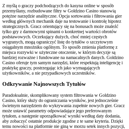
Z myślą o graczy podchodzących do kasyna online w sposób
przemyślany, rozbudowane filtry w Goldzino Casino stanowią
potężne narzędzie analityczne. Opcja sortowania i filtrowania gier
według głównych mechanik daje na testowanie i kontrolę hipotez
strategicznych. Gracz orientujący się na bonusach może znaleźć
tylko gry z darmowymi spinami o konkretnej wartości obrotów
podstawowych. Oczekujący dużych, choć mniej częstych
wygranych, mogą ograniczyć listę do tytułów o szczytowym
osiągalnym mnożniku ogólnym. To sposób zmienia platformę z
miejsca rozrywki w użyteczne otoczenie, w którym decyzje są
bardziej rozważne i fundowane na namacalnych danych. Goldzino
Casino oferuje tym samym narzędzi, które respektują inteligencję i
praktykę graczy, postrzegając ich jako wymagających
użytkowników, a nie przypadkowych uczestników.
Odkrywanie Najnowszych Tytułów
Paradoksalnie, skomplikowany system filtrowania w Goldzino
Casino, który służy do ograniczania wyników, jest jednocześnie
świetnym narzędziem do wykrywania zupełnie nowych gier. Gracz
może ustawić parametry odpowiadające jego preferowanym
tytułom, a następnie uporządkować wyniki według daty dodania,
aby zobaczyć ostatnie produkcje zgodne z te same kryteria. Dzięki
temu nowości na platformie nie giną w morzu setek innych pozycji,