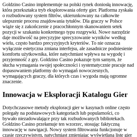
Goldzino Casino implementuje na polski rynek doniosłą innowację,
która przekształca tryb eksplorowania oferty gier. Platforma zyskała
o rozbudowany system filtrów, ukierunkowany na całkowite
ulepszenie procesu znajdowania tytułów. Dla graczy w Polsce
wiąże się z zakończenie z pracochłonnym skanowaniem setek
pozycji w szukaniu konkretnego typu rozgrywki. Nowe narzędzie
daje możliwość na precyzyjne sprecyzowanie wyników według
wielu, często bardzo precyzyjnych kryteriów. To nie oznacza
wyłącznie estetyczna zmiana interfejsu, ale zasadnicze podniesienie
komfortu użytkownika, które natychmiast wpływa na wygodę i
przyjemność z gry. Goldzino Casino pokazuje tym samym, że
słucha wymagania swojej społeczności i systematycznie pracuje nad
dopasowaniem platformy do wymagań nowoczesnych,
wymagających graczy, dla których czas i wygoda mają ogromne
znaczenie.
Innowacja w Eksploracji Katalogu Gier
Dotychczasowe metody eksploracji gier w kasynach online często
polegały na podstawowych kategoriach lub popularności, co
bywało niezadowalające przy tak rozbudowanych bibliotekach.
Goldzino Casino przełamuje ten wzorzec, stosując faktyczną
innowację w nawigacji. Nowy system filtrowania funkcjonuje w
czasie rzeczywistym, natychmiast zmieniając wyświetlaną listę gier