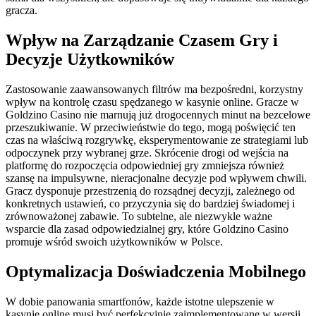
gracza.
Wpływ na Zarządzanie Czasem Gry i
Decyzje Użytkowników
Zastosowanie zaawansowanych filtrów ma bezpośredni, korzystny
wpływ na kontrolę czasu spędzanego w kasynie online. Gracze w
Goldzino Casino nie marnują już drogocennych minut na bezcelowe
przeszukiwanie. W przeciwieństwie do tego, mogą poświęcić ten
czas na właściwą rozgrywkę, eksperymentowanie ze strategiami lub
odpoczynek przy wybranej grze. Skrócenie drogi od wejścia na
platformę do rozpoczęcia odpowiedniej gry zmniejsza również
szansę na impulsywne, nieracjonalne decyzje pod wpływem chwili.
Gracz dysponuje przestrzenią do rozsądnej decyzji, zależnego od
konkretnych ustawień, co przyczynia się do bardziej świadomej i
zrównoważonej zabawie. To subtelne, ale niezwykle ważne
wsparcie dla zasad odpowiedzialnej gry, które Goldzino Casino
promuje wśród swoich użytkowników w Polsce.
Optymalizacja Doświadczenia Mobilnego
W dobie panowania smartfonów, każde istotne ulepszenie w
kasynie online musi być perfekcyjnie zaimplementowane w wersji