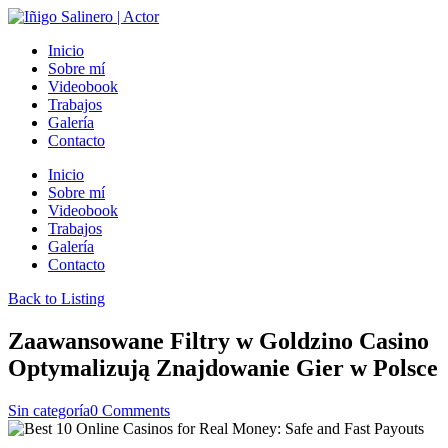
Inicio
Sobre mí
Videobook
Trabajos
Galería
Contacto
Inicio
Sobre mí
Videobook
Trabajos
Galería
Contacto
Back to Listing
Zaawansowane Filtry w Goldzino Casino
Optymalizują Znajdowanie Gier w Polsce
Sin categoría
0 Comments