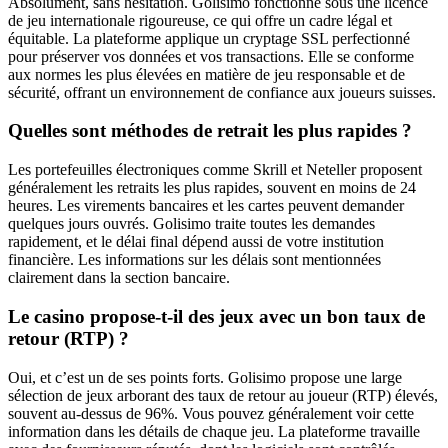
Absolument, sans hésitation. Golisimo fonctionne sous une licence
de jeu internationale rigoureuse, ce qui offre un cadre légal et
équitable. La plateforme applique un cryptage SSL perfectionné
pour préserver vos données et vos transactions. Elle se conforme
aux normes les plus élevées en matière de jeu responsable et de
sécurité, offrant un environnement de confiance aux joueurs suisses.
Quelles sont méthodes de retrait les plus rapides ?
Les portefeuilles électroniques comme Skrill et Neteller proposent
généralement les retraits les plus rapides, souvent en moins de 24
heures. Les virements bancaires et les cartes peuvent demander
quelques jours ouvrés. Golisimo traite toutes les demandes
rapidement, et le délai final dépend aussi de votre institution
financière. Les informations sur les délais sont mentionnées
clairement dans la section bancaire.
Le casino propose-t-il des jeux avec un bon taux de
retour (RTP) ?
Oui, et c’est un de ses points forts. Golisimo propose une large
sélection de jeux arborant des taux de retour au joueur (RTP) élevés,
souvent au-dessus de 96%. Vous pouvez généralement voir cette
information dans les détails de chaque jeu. La plateforme travaille