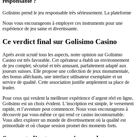
responsable ?
Golisimo prend le jeu responsable très sérieusement. La plateforme
Nous vous encourageons à employer ces instruments pour une
expérience de jeu saine et divertissante.
Ce verdict final sur Golisimo Casino
Après avoir scruté tous les aspects, notre opinion sur Golisimo
Casino est très favorable. Cet opérateur a établi un environnement
de jeu complet, sécurisé et très amusant, parfaitement adapté aux
joueurs suisses. Elle propose une collection de jeux monumentale,
des bonus alléchants, une interface utilisateur exemplaire et un
service de qualité. Cette association justifie amplement sa place de
leader.
Pour ceux qui veulent la meilleure expérience d’argent réel en ligne,
Golisimo est un choix évident. L’inscription est simple, le versement
rapide, et l’aventure peut commencer. Nous vous encourageons à
découvrir par vous-même ce qui rend ce casino incontournable.
Vous allez explorer un monde de divertissement où la qualité est
primordiale et où chaque session promet des moments forts.