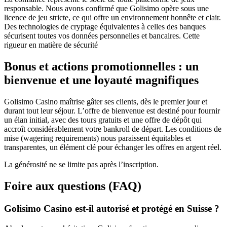
responsable. Nous avons confirmé que Golisimo opère sous une
licence de jeu stricte, ce qui offre un environnement honnête et clair.
Des technologies de cryptage équivalentes à celles des banques
sécurisent toutes vos données personnelles et bancaires. Cette
rigueur en matière de sécurité
Bonus et actions promotionnelles : un
bienvenue et une loyauté magnifiques
Golisimo Casino maîtrise gâter ses clients, dès le premier jour et
durant tout leur séjour. L’offre de bienvenue est destiné pour fournir
un élan initial, avec des tours gratuits et une offre de dépôt qui
accroît considérablement votre bankroll de départ. Les conditions de
mise (wagering requirements) nous paraissent équitables et
transparentes, un élément clé pour échanger les offres en argent réel.
La générosité ne se limite pas après l’inscription.
Foire aux questions (FAQ)
Golisimo Casino est-il autorisé et protégé en Suisse ?