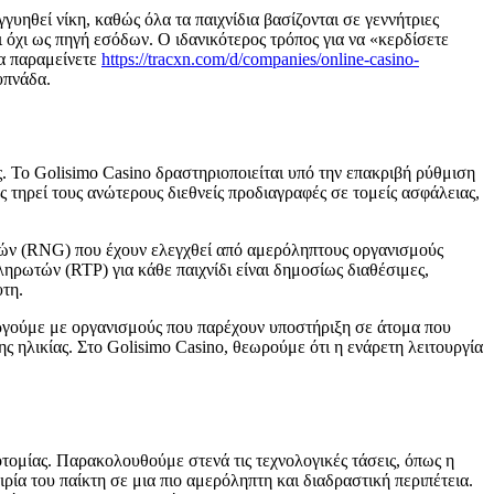
υηθεί νίκη, καθώς όλα τα παιχνίδια βασίζονται σε γεννήτριες
 όχι ως πηγή εσόδων. Ο ιδανικότερος τρόπος για να «κερδίσετε
να παραμείνετε
https://tracxn.com/d/companies/online-casino-
υπνάδα.
ας. Το Golisimo Casino δραστηριοποιείται υπό την επακριβή ρύθμιση
ς τηρεί τους ανώτερους διεθνείς προδιαγραφές σε τομείς ασφάλειας,
θμών (RNG) που έχουν ελεγχθεί από αμερόληπτους οργανισμούς
ληρωτών (RTP) για κάθε παιχνίδι είναι δημοσίως διαθέσιμες,
υτη.
εργούμε με οργανισμούς που παρέχουν υποστήριξη σε άτομα που
 ηλικίας. Στο Golisimo Casino, θεωρούμε ότι η ενάρετη λειτουργία
τομίας. Παρακολουθούμε στενά τις τεχνολογικές τάσεις, όπως η
ία του παίκτη σε μια πιο αμερόληπτη και διαδραστική περιπέτεια.