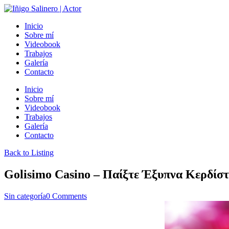
Inicio
Sobre mí
Videobook
Trabajos
Galería
Contacto
Inicio
Sobre mí
Videobook
Trabajos
Galería
Contacto
Back to Listing
Golisimo Casino – Παίξτε Έξυπνα Κερδίσ
Sin categoría
0 Comments