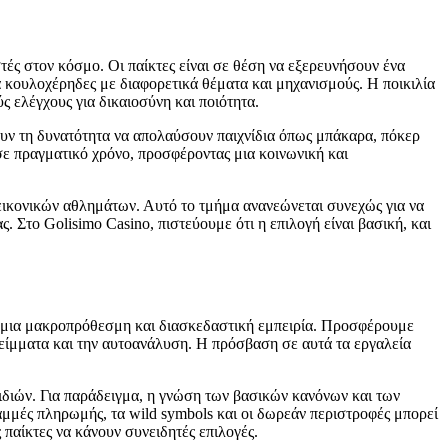
τές στον κόσμο. Οι παίκτες είναι σε θέση να εξερευνήσουν ένα
 κουλοχέρηδες με διαφορετικά θέματα και μηχανισμούς. Η ποικιλία
ς ελέγχους για δικαιοσύνη και ποιότητα.
χουν τη δυνατότητα να απολαύσουν παιχνίδια όπως μπάκαρα, πόκερ
 σε πραγματικό χρόνο, προσφέροντας μια κοινωνική και
 εικονικών αθλημάτων. Αυτό το τμήμα ανανεώνεται συνεχώς για να
το Golisimo Casino, πιστεύουμε ότι η επιλογή είναι βασική, και
ια μια μακροπρόθεσμη και διασκεδαστική εμπειρία. Προσφέρουμε
λείμματα και την αυτοανάλυση. Η πρόσβαση σε αυτά τα εργαλεία
ιδιών. Για παράδειγμα, η γνώση των βασικών κανόνων και των
αμμές πληρωμής, τα wild symbols και οι δωρεάν περιστροφές μπορεί
 παίκτες να κάνουν συνειδητές επιλογές.