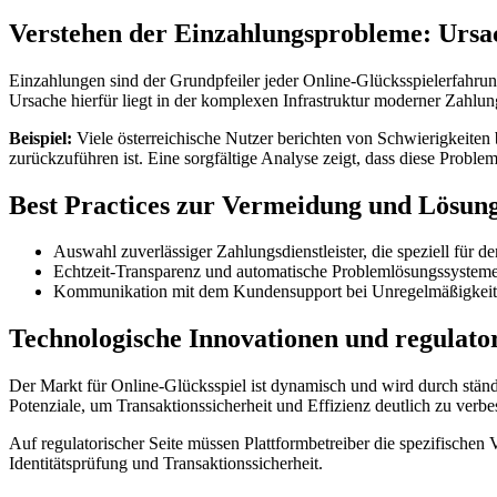
Verstehen der Einzahlungsprobleme: Urs
Einzahlungen sind der Grundpfeiler jeder Online-Glücksspielerfahrung
Ursache hierfür liegt in der komplexen Infrastruktur moderner Zahl
Beispiel:
Viele österreichische Nutzer berichten von Schwierigkeit
zurückzuführen ist. Eine sorgfältige Analyse zeigt, dass diese Proble
Best Practices zur Vermeidung und Lösun
Auswahl zuverlässiger Zahlungsdienstleister, die speziell für de
Echtzeit-Transparenz und automatische Problemlösungssysteme i
Kommunikation mit dem Kundensupport bei Unregelmäßigkeite
Technologische Innovationen und regulat
Der Markt für Online-Glücksspiel ist dynamisch und wird durch ständi
Potenziale, um Transaktionssicherheit und Effizienz deutlich zu verbe
Auf regulatorischer Seite müssen Plattformbetreiber die spezifischen
Identitätsprüfung und Transaktionssicherheit.