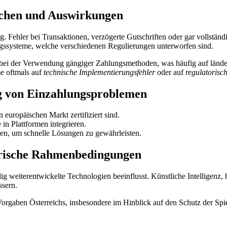
achen und Auswirkungen
. Fehler bei Transaktionen, verzögerte Gutschriften oder gar vollstän
ungssysteme, welche verschiedenen Regulierungen unterworfen sind.
en bei der Verwendung gängiger Zahlungsmethoden, was häufig auf län
me oftmals auf
technische Implementierungsfehler
oder auf
regulatorisc
g von Einzahlungsproblemen
n europäischen Markt zertifiziert sind.
n Plattformen integrieren.
n, um schnelle Lösungen zu gewährleisten.
orische Rahmenbedingungen
g weiterentwickelte Technologien beeinflusst. Künstliche Intelligenz,
ssern.
 Vorgaben Österreichs, insbesondere im Hinblick auf den Schutz der Spi