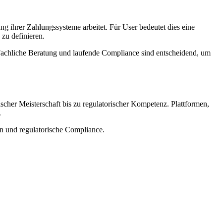
rung ihrer Zahlungssysteme arbeitet. Für User bedeutet dies eine
zu definieren.
 Fachliche Beratung und laufende Compliance sind entscheidend, um
scher Meisterschaft bis zu regulatorischer Kompetenz. Plattformen,
.
en und regulatorische Compliance.