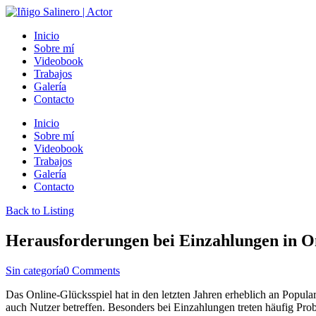
Inicio
Sobre mí
Videobook
Trabajos
Galería
Contacto
Inicio
Sobre mí
Videobook
Trabajos
Galería
Contacto
Back to Listing
Herausforderungen bei Einzahlungen in On
Sin categoría
0 Comments
Das Online-Glücksspiel hat in den letzten Jahren erheblich an Popul
auch Nutzer betreffen. Besonders bei Einzahlungen treten häufig Probl