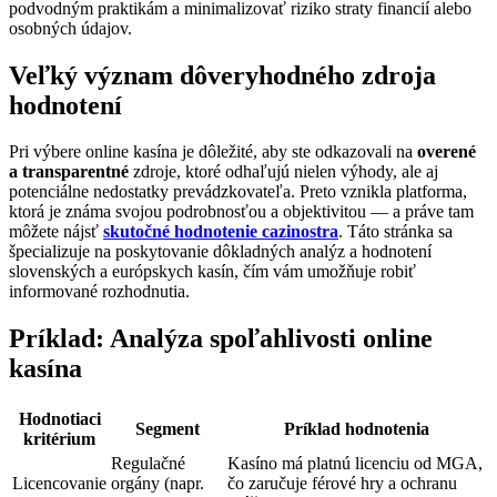
podvodným praktikám a minimalizovať riziko straty financií alebo
osobných údajov.
Veľký význam dôveryhodného zdroja
hodnotení
Pri výbere online kasína je dôležité, aby ste odkazovali na
overené
a transparentné
zdroje, ktoré odhaľujú nielen výhody, ale aj
potenciálne nedostatky prevádzkovateľa. Preto vznikla platforma,
ktorá je známa svojou podrobnosťou a objektivitou — a práve tam
môžete nájsť
skutočné hodnotenie cazinostra
. Táto stránka sa
špecializuje na poskytovanie dôkladných analýz a hodnotení
slovenských a európskych kasín, čím vám umožňuje robiť
informované rozhodnutia.
Príklad: Analýza spoľahlivosti online
kasína
Hodnotiaci
Segment
Príklad hodnotenia
kritérium
Regulačné
Kasíno má platnú licenciu od MGA,
Licencovanie
orgány (napr.
čo zaručuje férové hry a ochranu