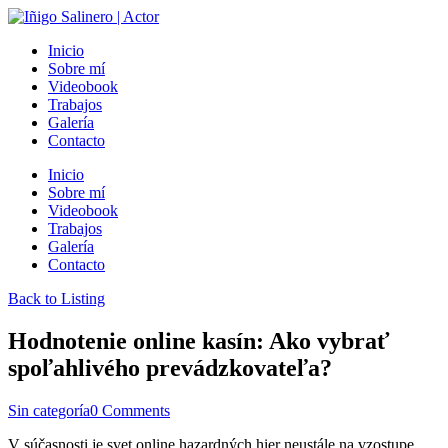
Inicio
Sobre mí
Videobook
Trabajos
Galería
Contacto
Inicio
Sobre mí
Videobook
Trabajos
Galería
Contacto
Back to Listing
Hodnotenie online kasín: Ako vybrať
spoľahlivého prevádzkovateľa?
Sin categoría
0 Comments
V súčasnosti je svet online hazardných hier neustále na vzostupe,