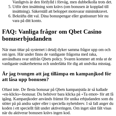
Vanligtvis är den förifylld i förväg, men dubbelkolla trots det.
Utför den insättning som krävs (om bonusen är kopplad till
insättning). Säkerställ att beloppet motsvarar minimikravet.
Bekräfta ditt val. Dina bonuspengar eller gratissnurr bör nu
vara på ditt konto.
FAQ: Vanliga frågor om Qbet Casino
bonuserbjudanden
När man tittar på systemet i detalj dyker samma frågor upp om och
om igen. Här under finns de vanligaste frågorna med raka,
användbara svar utifrån Qbets policy. Svaren kommer att reda ut de
vanligaste osäkerheterna och underlätta för dig att undvika misstag.
Är jag tvungen att jag tillämpa en kampanjkod för
att låsa upp bonusen?
Oftast inte. De flesta bonusar på Qbets kampanjsida är så kallade
«en-klicks»-bonusar. Du behöver bara klicka på «Ta emot» för att få
igång. Kampanjkoder används främst för unika erbjudanden som du
stöter på på andra sajter eller i speciella nyhetsbrev. I så fall anger du
koden i ett speciellt fält under aktiveringen. Om inget sånt fält visas
när du aktiverar bonusen krävs ingen kod.