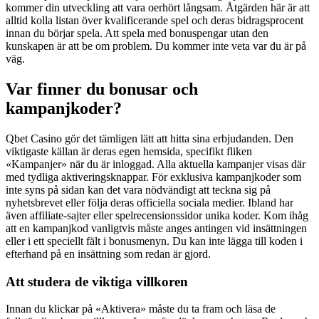
kommer din utveckling att vara oerhört långsam. Åtgärden här är att
alltid kolla listan över kvalificerande spel och deras bidragsprocent
innan du börjar spela. Att spela med bonuspengar utan den
kunskapen är att be om problem. Du kommer inte veta var du är på
väg.
Var finner du bonusar och
kampanjkoder?
Qbet Casino gör det tämligen lätt att hitta sina erbjudanden. Den
viktigaste källan är deras egen hemsida, specifikt fliken
«Kampanjer» när du är inloggad. Alla aktuella kampanjer visas där
med tydliga aktiveringsknappar. För exklusiva kampanjkoder som
inte syns på sidan kan det vara nödvändigt att teckna sig på
nyhetsbrevet eller följa deras officiella sociala medier. Ibland har
även affiliate-sajter eller spelrecensionssidor unika koder. Kom ihåg
att en kampanjkod vanligtvis måste anges antingen vid insättningen
eller i ett speciellt fält i bonusmenyn. Du kan inte lägga till koden i
efterhand på en insättning som redan är gjord.
Att studera de viktiga villkoren
Innan du klickar på «Aktivera» måste du ta fram och läsa de