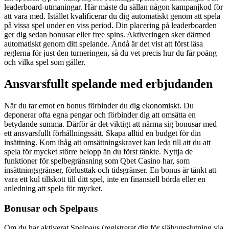
leaderboard-utmaningar. Här måste du sällan någon kampanjkod för
att vara med. Istället kvalificerar du dig automatiskt genom att spela
på vissa spel under en viss period. Din placering på leaderboarden
ger dig sedan bonusar eller free spins. Aktiveringen sker därmed
automatiskt genom ditt spelande. Ändå är det vist att först läsa
reglerna för just den turneringen, så du vet precis hur du får poäng
och vilka spel som gäller.
Ansvarsfullt spelande med erbjudanden
När du tar emot en bonus förbinder du dig ekonomiskt. Du
deponerar ofta egna pengar och förbinder dig att omsätta en
betydande summa. Därför är det viktigt att närma sig bonusar med
ett ansvarsfullt förhållningssätt. Skapa alltid en budget för din
insättning. Kom ihåg att omsättningskravet kan leda till att du att
spela för mycket större belopp än du först tänkte. Nyttja de
funktioner för spelbegränsning som Qbet Casino har, som
insättningsgränser, förlusttak och tidsgränser. En bonus är tänkt att
vara ett kul tillskott till ditt spel, inte en finansiell börda eller en
anledning att spela för mycket.
Bonusar och Spelpaus
Om du har aktiverat Spelpaus (registrerat dig för självuteslutning via