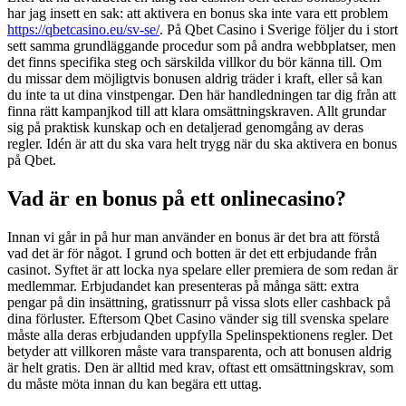
har jag insett en sak: att aktivera en bonus ska inte vara ett problem
https://qbetcasino.eu/sv-se/
. På Qbet Casino i Sverige följer du i stort
sett samma grundläggande procedur som på andra webbplatser, men
det finns specifika steg och särskilda villkor du bör känna till. Om
du missar dem möjligtvis bonusen aldrig träder i kraft, eller så kan
du inte ta ut dina vinstpengar. Den här handledningen tar dig från att
finna rätt kampanjkod till att klara omsättningskraven. Allt grundar
sig på praktisk kunskap och en detaljerad genomgång av deras
regler. Idén är att du ska vara helt trygg när du ska aktivera en bonus
på Qbet.
Vad är en bonus på ett onlinecasino?
Innan vi går in på hur man använder en bonus är det bra att förstå
vad det är för något. I grund och botten är det ett erbjudande från
casinot. Syftet är att locka nya spelare eller premiera de som redan är
medlemmar. Erbjudandet kan presenteras på många sätt: extra
pengar på din insättning, gratissnurr på vissa slots eller cashback på
dina förluster. Eftersom Qbet Casino vänder sig till svenska spelare
måste alla deras erbjudanden uppfylla Spelinspektionens regler. Det
betyder att villkoren måste vara transparenta, och att bonusen aldrig
är helt gratis. Den är alltid med krav, oftast ett omsättningskrav, som
du måste möta innan du kan begära ett uttag.