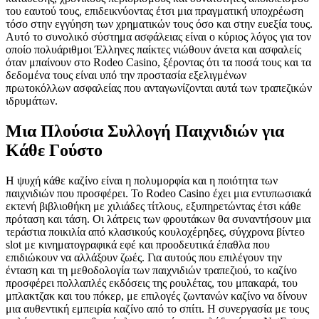
του εαυτού τους, επιδεικνύοντας έτσι μια πραγματική υποχρέωση
τόσο στην εγγύηση των χρηματικών τους όσο και στην ευεξία τους.
Αυτό το συνολικό σύστημα ασφάλειας είναι ο κύριος λόγος για τον
οποίο πολυάριθμοι Έλληνες παίκτες νιώθουν άνετα και ασφαλείς
όταν μπαίνουν στο Rodeo Casino, ξέροντας ότι τα ποσά τους και τα
δεδομένα τους είναι υπό την προστασία εξελιγμένων
πρωτοκόλλων ασφαλείας που ανταγωνίζονται αυτά των τραπεζικών
ιδρυμάτων.
Μια Πλούσια Συλλογή Παιχνιδιών για
Κάθε Γούστο
Η ψυχή κάθε καζίνο είναι η πολυμορφία και η ποιότητα των
παιχνιδιών που προσφέρει. Το Rodeo Casino έχει μια εντυπωσιακά
εκτενή βιβλιοθήκη με χιλιάδες τίτλους, εξυπηρετώντας έτσι κάθε
πρόταση και τάση. Οι λάτρεις των φρουτάκων θα συναντήσουν μια
τεράστια ποικιλία από κλασικούς κουλοχέρηδες, σύγχρονα βίντεο
slot με κινηματογραφικά εφέ και προοδευτικά έπαθλα που
επιδιώκουν να αλλάξουν ζωές. Για αυτούς που επιλέγουν την
ένταση και τη μεθοδολογία των παιχνιδιών τραπεζιού, το καζίνο
προσφέρει πολλαπλές εκδόσεις της ρουλέτας, του μπακαρά, του
μπλακτζακ και του πόκερ, με επιλογές ζωντανών καζίνο να δίνουν
μια αυθεντική εμπειρία καζίνο από το σπίτι. Η συνεργασία με τους