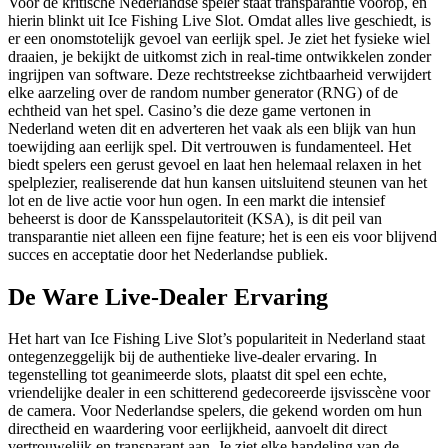
Voor de kritische Nederlandse speler staat transparantie voorop, en
hierin blinkt uit Ice Fishing Live Slot. Omdat alles live geschiedt, is
er een onomstotelijk gevoel van eerlijk spel. Je ziet het fysieke wiel
draaien, je bekijkt de uitkomst zich in real-time ontwikkelen zonder
ingrijpen van software. Deze rechtstreekse zichtbaarheid verwijdert
elke aarzeling over de random number generator (RNG) of de
echtheid van het spel. Casino’s die deze game vertonen in
Nederland weten dit en adverteren het vaak als een blijk van hun
toewijding aan eerlijk spel. Dit vertrouwen is fundamenteel. Het
biedt spelers een gerust gevoel en laat hen helemaal relaxen in het
spelplezier, realiserende dat hun kansen uitsluitend steunen van het
lot en de live actie voor hun ogen. In een markt die intensief
beheerst is door de Kansspelautoriteit (KSA), is dit peil van
transparantie niet alleen een fijne feature; het is een eis voor blijvend
succes en acceptatie door het Nederlandse publiek.
De Ware Live-Dealer Ervaring
Het hart van Ice Fishing Live Slot’s populariteit in Nederland staat
ontegenzeggelijk bij de authentieke live-dealer ervaring. In
tegenstelling tot geanimeerde slots, plaatst dit spel een echte,
vriendelijke dealer in een schitterend gedecoreerde ijsvisscène voor
de camera. Voor Nederlandse spelers, die gekend worden om hun
directheid en waardering voor eerlijkheid, aanvoelt dit direct
vertrouwelijk en transparant aan. Je ziet elke handeling van de