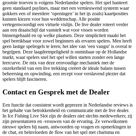
grootste troeven is volgens Nederlandse spelers. Het spel hanteert
geen standaard paylines, maar met een vernieuwend systeem waar
gokkers een of meerdere ‘openingen’ in het ijs zoals) kaartposities
kunnen kiezen voor hun weddenschap. Alle positie
vertegenwoordigt een virtuele vislijn. De live dealer roteert verder
aan een draaischijf dat vaststelt wat voor vissen worden
binnengehaald en op welke plaatsen. Deze simpliciteit maakt het
spel bereikbaar voor zowel beginners als ervaren spelers. Men heeft
geen lastige spelregels te leren; het idee van ‘een vangst’ is overal te
begrijpen. Deze laagdrempeligheid is onmisbaar op de Hollandse
markt, waar spelers snel het spel willen starten zonder een lange
leercurve. De mix van deze eenvoudige mechaniek met de
onzekerheid van een live trekking creëert de ideale balans tussen
beheersing en opwinding, een recept voor verslavend plezier dat
spelers blijft fascineren.
Contact en Gesprek met de Dealer
Een functie dat consistent wordt geprezen in Nederlandse reviews is
het gehalte van betrokkenheid en communicatie met de live dealer.
In Ice Fishing Live Slot zijn de dealers niet slechts medewerkers; zij
zijn presentatoren en -vrouwen van de ervaring. Ze verwelkomen
nieuwe spelers bij naam, antwoorden op vragen en opmerkingen in
de chat, en beïnvloeden de flow van het spel met charisma en