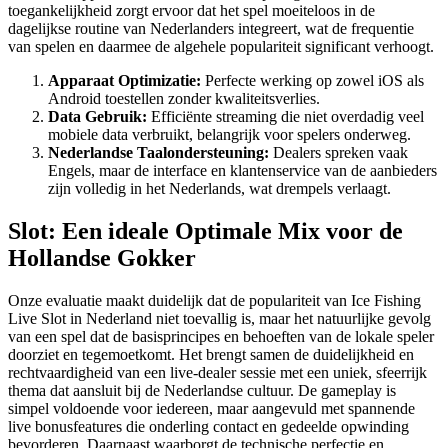
toegankelijkheid zorgt ervoor dat het spel moeiteloos in de
dagelijkse routine van Nederlanders integreert, wat de frequentie
van spelen en daarmee de algehele populariteit significant verhoogt.
Apparaat Optimizatie:
Perfecte werking op zowel iOS als
Android toestellen zonder kwaliteitsverlies.
Data Gebruik:
Efficiënte streaming die niet overdadig veel
mobiele data verbruikt, belangrijk voor spelers onderweg.
Nederlandse Taalondersteuning:
Dealers spreken vaak
Engels, maar de interface en klantenservice van de aanbieders
zijn volledig in het Nederlands, wat drempels verlaagt.
Slot: Een ideale Optimale Mix voor de
Hollandse Gokker
Onze evaluatie maakt duidelijk dat de populariteit van Ice Fishing
Live Slot in Nederland niet toevallig is, maar het natuurlijke gevolg
van een spel dat de basisprincipes en behoeften van de lokale speler
doorziet en tegemoetkomt. Het brengt samen de duidelijkheid en
rechtvaardigheid van een live-dealer sessie met een uniek, sfeerrijk
thema dat aansluit bij de Nederlandse cultuur. De gameplay is
simpel voldoende voor iedereen, maar aangevuld met spannende
live bonusfeatures die onderling contact en gedeelde opwinding
bevorderen. Daarnaast waarborgt de technische perfectie en