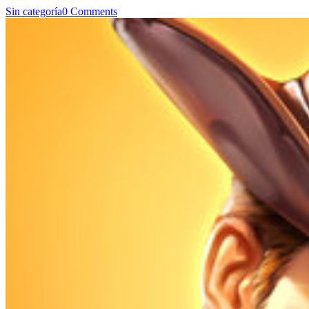
Sin categoría
0 Comments