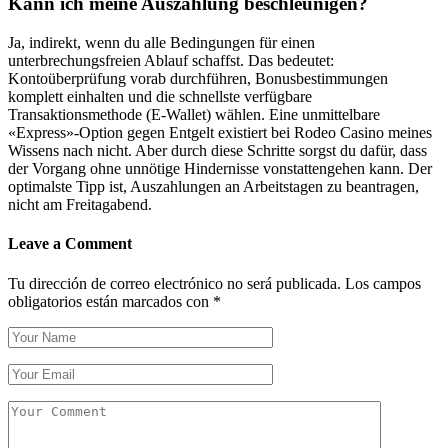
Kann ich meine Auszahlung beschleunigen?
Ja, indirekt, wenn du alle Bedingungen für einen
unterbrechungsfreien Ablauf schaffst. Das bedeutet:
Kontoüberprüfung vorab durchführen, Bonusbestimmungen
komplett einhalten und die schnellste verfügbare
Transaktionsmethode (E-Wallet) wählen. Eine unmittelbare
«Express»-Option gegen Entgelt existiert bei Rodeo Casino meines
Wissens nach nicht. Aber durch diese Schritte sorgst du dafür, dass
der Vorgang ohne unnötige Hindernisse vonstattengehen kann. Der
optimalste Tipp ist, Auszahlungen an Arbeitstagen zu beantragen,
nicht am Freitagabend.
Leave a Comment
Tu dirección de correo electrónico no será publicada.
Los campos
obligatorios están marcados con
*