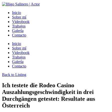
Inicio
Sobre mí
Videobook
Trabajos
Galería
Contacto
Inicio
Sobre mí
Videobook
Trabajos
Galería
Contacto
Back to Listing
Ich testete die Rodeo Casino
Auszahlungsgeschwindigkeit in drei
Durchgängen getestet: Resultate aus
Österreich