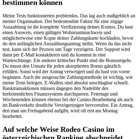
bestimmen können
Meine Tests funktionierten problemlos. Das lag auch maßgeblich an
meiner Organisation. Der bedeutendste Faktor für eine zügige
Auszahlung ist die komplette Verifizierung deines Kontos. Du hast
einen Ausweis, einen gültigen Wohnraumnachweis und
möglicherweise eine Kopie deiner Zahlungskarte hochladen, bevor
du den anfänglichen Auszahlungsantrag stellst. Wenn du das nicht
tust, kann sich der Prozess um Tage verzögern. Der Support wird
dann per E-Mail kontaktieren und du kommst in eine
Warteschlange. Ein anderer kritischer Punkt sind die Bonusregeln.
Du musst den Umsatz für jeden akzeptierten Bonus gänzlich
erfüllen. Sonst wird der Antrag verweigert und du hast von vorne
beginnen. Auch die ausgesuchte Zahlungsmethode ist wichtig, wie
meine Tests belegen. E-Wallets sind absolut unschlagbar schnell.
Banktransaktionen müssen dagegen den Nadelöhr des
herkömmlichen Finanzsystems durchqueren. Feiertage und
Wochenenden können ebenso bei der Casino-Bearbeitung als auch
im Bankverkehr deutliche Verzögerungen hervorrufen. Ein Antrag,
den man am Freitagabend aufgibt, wird oft erst am Montag
bearbeitet.
Auf welche Weise Rodeo Casino im
österreichischen Ranking abschneidet