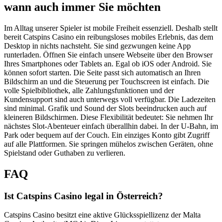
wann auch immer Sie möchten
Im Alltag unserer Spieler ist mobile Freiheit essenziell. Deshalb stellt
bereit Catspins Casino ein reibungsloses mobiles Erlebnis, das dem
Desktop in nichts nachsteht. Sie sind gezwungen keine App
runterladen. Öffnen Sie einfach unsere Webseite über den Browser
Ihres Smartphones oder Tablets an. Egal ob iOS oder Android. Sie
können sofort starten. Die Seite passt sich automatisch an Ihren
Bildschirm an und die Steuerung per Touchscreen ist einfach. Die
volle Spielbibliothek, alle Zahlungsfunktionen und der
Kundensupport sind auch unterwegs voll verfügbar. Die Ladezeiten
sind minimal. Grafik und Sound der Slots beeindrucken auch auf
kleineren Bildschirmen. Diese Flexibilität bedeutet: Sie nehmen Ihr
nächstes Slot-Abenteuer einfach überallhin dabei. In der U-Bahn, im
Park oder bequem auf der Couch. Ein einziges Konto gibt Zugriff
auf alle Plattformen. Sie springen mühelos zwischen Geräten, ohne
Spielstand oder Guthaben zu verlieren.
FAQ
Ist Catspins Casino legal in Österreich?
Catspins Casino besitzt eine aktive Glücksspiellizenz der Malta