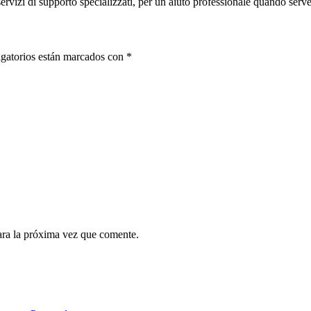
servizi di supporto specializzati, per un aiuto professionale quando serve
gatorios están marcados con
*
ara la próxima vez que comente.