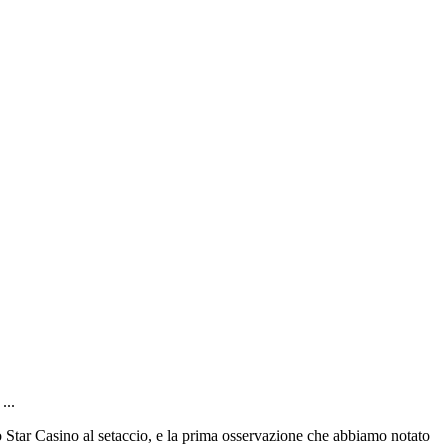
 Star Casino al setaccio, e la prima osservazione che abbiamo notato