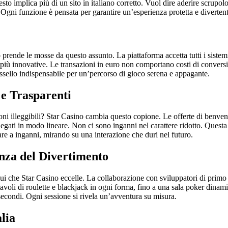
uesto implica più di un sito in italiano corretto. Vuol dire aderire scr
 Ogni funzione è pensata per garantire un’esperienza protetta e divertent
prende le mosse da questo assunto. La piattaforma accetta tutti i sistemi
ni più innovative. Le transazioni in euro non comportano costi di conversi
tassello indispensabile per un’percorso di gioco serena e appagante.
 e Trasparenti
ioni illeggibili? Star Casino cambia questo copione. Le offerte di benven
iegati in modo lineare. Non ci sono inganni nel carattere ridotto. Questa
re a inganni, mirando su una interazione che duri nel futuro.
nza del Divertimento
qui che Star Casino eccelle. La collaborazione con sviluppatori di primo p
 tavoli di roulette e blackjack in ogni forma, fino a una sala poker dinam
i secondi. Ogni sessione si rivela un’avventura su misura.
lia