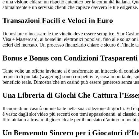
è una visione chiara: un rispetto autentico per la comunità italiana. Q
abitualmente e un servizio clienti che capisce davvero le tue esigenze.
Transazioni Facili e Veloci in Euro
Depositare o incassare le tue vincite deve essere semplice. Star Casino 
Visa e Mastercard, ai borsellini elettronici popolari, fino alle soluzio
celeri del mercato. Un processo finanziario chiaro e sicuro è l’finale 
Bonus e Bonus con Condizioni Trasparenti
Tante volte un offerta invitante si è trasformato un intreccio di condiz
requisiti di puntata (wagering) sono competitivi e, cosa importante, sp
beneficio reale. Dimostra che un casinò può essere generoso senza usa
Una Libreria di Giochi Che Cattura l’Esse
Il cuore di un casinò online batte nella sua collezione di giochi. Ed è 
è vasta: dagli slot video più recenti con temi appassionanti, ai classici
filtri aiutano a trovare il gioco ideale per il tuo stato d’animo in poch
Un Benvenuto Sincero per i Giocatori d’Ita