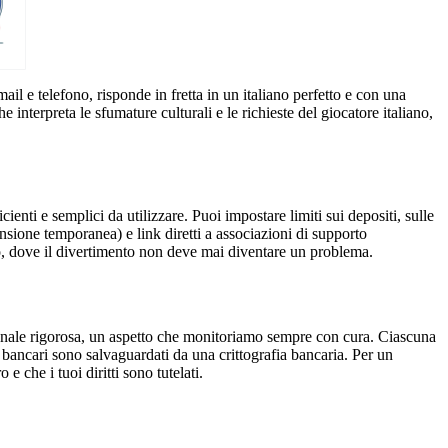
l e telefono, risponde in fretta in un italiano perfetto e con una
interpreta le sfumature culturali e le richieste del giocatore italiano,
ienti e semplici da utilizzare. Puoi impostare limiti sui depositi, sulle
sione temporanea) e link diretti a associazioni di supporto
to, dove il divertimento non deve mai diventare un problema.
zionale rigorosa, un aspetto che monitoriamo sempre con cura. Ciascuna
 e bancari sono salvaguardati da una crittografia bancaria. Per un
 che i tuoi diritti sono tutelati.