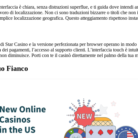
nterfaccia è chiara, senza distrazioni superflue, e ti guida dove intendi
 lavoro di localizzazione. Non ci sono traduzioni bizzarre o titoli che non
semplice localizzazione geografica. Questo atteggiamento rispettoso instau
di Star Casino e la versione perfezionata per browser operano in modo e
tta dei pagamenti, l’accesso al supporto clienti. L’interfaccia touch è int
a non diminuisce. Porti con te il casinò direttamente nel palmo della tua 
uo Fianco