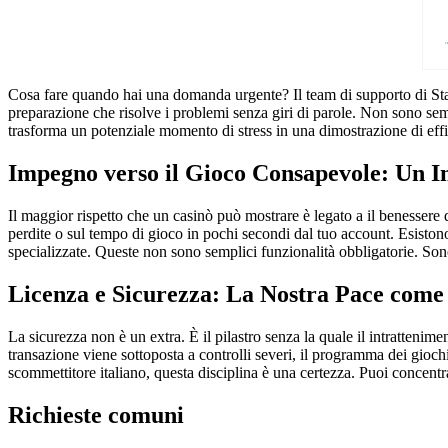
Cosa fare quando hai una domanda urgente? Il team di supporto di Star C
preparazione che risolve i problemi senza giri di parole. Non sono sempl
trasforma un potenziale momento di stress in una dimostrazione di effi
Impegno verso il Gioco Consapevole: Un 
Il maggior rispetto che un casinò può mostrare è legato a il benessere de
perdite o sul tempo di gioco in pochi secondi dal tuo account. Esiston
specializzate. Queste non sono semplici funzionalità obbligatorie. Son
Licenza e Sicurezza: La Nostra Pace come 
La sicurezza non è un extra. È il pilastro senza la quale il intratten
transazione viene sottoposta a controlli severi, il programma dei giochi
scommettitore italiano, questa disciplina è una certezza. Puoi concentra
Richieste comuni