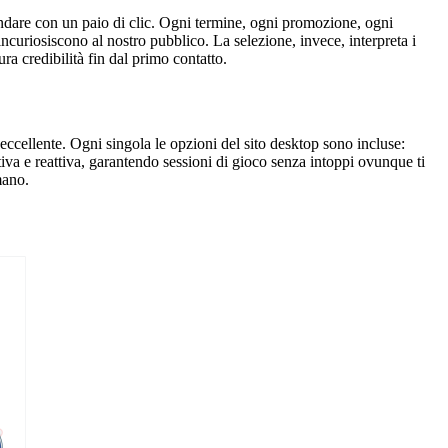
 andare con un paio di clic. Ogni termine, ogni promozione, ogni
 incuriosiscono al nostro pubblico. La selezione, invece, interpreta i
ra credibilità fin dal primo contatto.
ccellente. Ogni singola le opzioni del sito desktop sono incluse:
uitiva e reattiva, garantendo sessioni di gioco senza intoppi ovunque ti
mano.