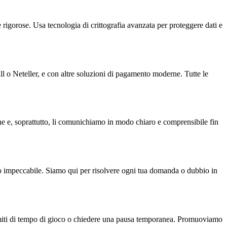
 rigorose. Usa tecnologia di crittografia avanzata per proteggere dati e
rill o Neteller, e con altre soluzioni di pagamento moderne. Tutte le
ione e, soprattutto, li comunichiamo in modo chiaro e comprensibile fin
liano impeccabile. Siamo qui per risolvere ogni tua domanda o dubbio in
re limiti di tempo di gioco o chiedere una pausa temporanea. Promuoviamo