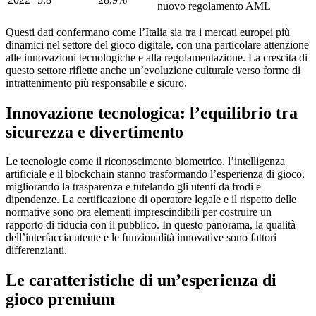
nuovo regolamento AML
Questi dati confermano come l’Italia sia tra i mercati europei più
dinamici nel settore del gioco digitale, con una particolare attenzione
alle innovazioni tecnologiche e alla regolamentazione. La crescita di
questo settore riflette anche un’evoluzione culturale verso forme di
intrattenimento più responsabile e sicuro.
Innovazione tecnologica: l’equilibrio tra
sicurezza e divertimento
Le tecnologie come il riconoscimento biometrico, l’intelligenza
artificiale e il blockchain stanno trasformando l’esperienza di gioco,
migliorando la trasparenza e tutelando gli utenti da frodi e
dipendenze. La certificazione di operatore legale e il rispetto delle
normative sono ora elementi imprescindibili per costruire un
rapporto di fiducia con il pubblico. In questo panorama, la qualità
dell’interfaccia utente e le funzionalità innovative sono fattori
differenzianti.
Le caratteristiche di un’esperienza di
gioco premium