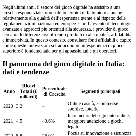
Negli ultimi anni, il settore del gioco digitale ha assistito a una
crescita esponenziale, non solo in termini di fatturato ma anche
relativamente alla qualità dell’esperienza utente e al rispetto delle
regolamentazioni nazionali ed europee. Con l’avvento di tecnologie
avanzate e approcci più orientati alla sicurezza, i provider di gioco
cercano di differenziarsi offrendo prodotti di alta qualità, affidabilità
e immersività. In questo contesto, consultare fonti affidabili e capire
come queste innovazioni si traducono in un’esperienza di gioco
superiore è fondamentale per gli appassionati e gli operatori.
Il panorama del gioco digitale in Italia:
dati e tendenze
Ricavi
Percentuale
Anno
Totali (€
Segmenti principali
di Crescita
miliardi)
Online casinò, scommesse
2020
3.2
–
sportive, lotterie
Incremento del segmento online,
2021
4.5
40.6%
maggiore attenzione a giochi
legali
Focus su innovazione e sicurezza,
2022
5.8
28.9%