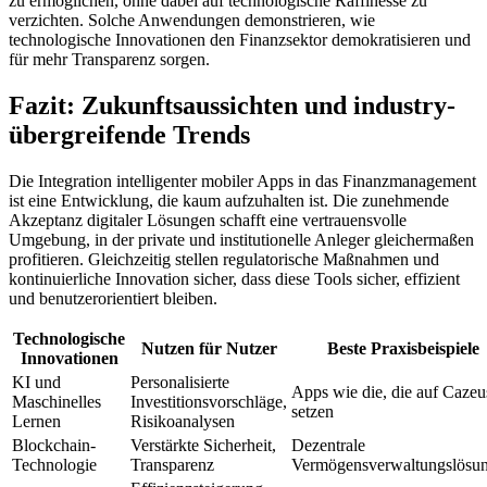
zu ermöglichen, ohne dabei auf technologische Raffinesse zu
verzichten. Solche Anwendungen demonstrieren, wie
technologische Innovationen den Finanzsektor demokratisieren und
für mehr Transparenz sorgen.
Fazit: Zukunftsaussichten und industry-
übergreifende Trends
Die Integration intelligenter mobiler Apps in das Finanzmanagement
ist eine Entwicklung, die kaum aufzuhalten ist. Die zunehmende
Akzeptanz digitaler Lösungen schafft eine vertrauensvolle
Umgebung, in der private und institutionelle Anleger gleichermaßen
profitieren. Gleichzeitig stellen regulatorische Maßnahmen und
kontinuierliche Innovation sicher, dass diese Tools sicher, effizient
und benutzerorientiert bleiben.
Technologische
Nutzen für Nutzer
Beste Praxisbeispiele
Innovationen
KI und
Personalisierte
Apps wie die, die auf Cazeu
Maschinelles
Investitionsvorschläge,
setzen
Lernen
Risikoanalysen
Blockchain-
Verstärkte Sicherheit,
Dezentrale
Technologie
Transparenz
Vermögensverwaltungslösu