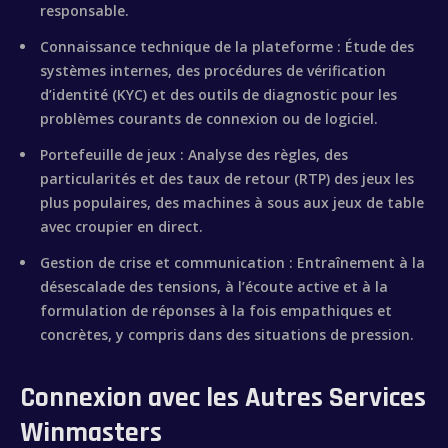
Videobook
responsable.
Trabajos
Connaissance technique de la plateforme :
Étude des
systèmes internes, des procédures de vérification
d’identité (KYC) et des outils de diagnostic pour les
Galería
problèmes courants de connexion ou de logiciel.
Contacto
Portefeuille de jeux :
Analyse des règles, des
particularités et des taux de retour (RTP) des jeux les
plus populaires, des machines à sous aux jeux de table
avec croupier en direct.
Gestion de crise et communication :
Entraînement à la
désescalade des tensions, à l’écoute active et à la
formulation de réponses à la fois empathiques et
concrètes, y compris dans des situations de pression.
Connexion avec les Autres Services
Winmasters