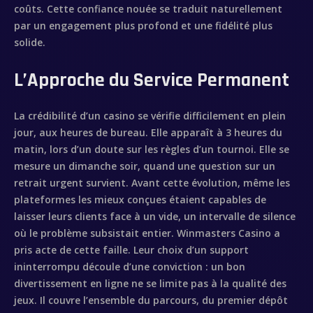
coûts. Cette confiance nouée se traduit naturellement
par un engagement plus profond et une fidélité plus
solide.
L’Approche du Service Permanent
La crédibilité d’un casino se vérifie difficilement en plein
jour, aux heures de bureau. Elle apparaît à 3 heures du
matin, lors d’un doute sur les règles d’un tournoi. Elle se
mesure un dimanche soir, quand une question sur un
retrait urgent survient. Avant cette évolution, même les
plateformes les mieux conçues étaient capables de
laisser leurs clients face à un vide, un intervalle de silence
où le problème subsistait entier. Winmasters Casino a
pris acte de cette faille. Leur choix d’un support
ininterrompu découle d’une conviction : un bon
divertissement en ligne ne se limite pas à la qualité des
jeux. Il couvre l’ensemble du parcours, du premier dépôt