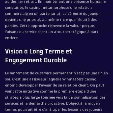
au dernier retrait. En maintenant une présence humaine
constante, le casino métamorphose une relation
commerciale en un partenariat. La sérénité du joueur
devient une priorité, au même titre que l’équité des
parties. Cette approche réinvente la valeur perçue,
faisant du service client un atout stratégique à part
entière.
Vision à Long Terme et
Engagement Durable
Le lancement de ce service permanent n’est pas une fin en
soi. C’est une assise sur laquelle Winmasters Casino
entend développer l’avenir de sa relation client. On peut
voir cette initiative comme la première étape d’une
stratégie plus large tournée vers la personnalisation des
services et la démarche proactive. L’objectif, à moyen
terme, pourrait être d’anticiper les besoins des joueurs