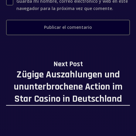
Guarda mi nombre, correo electrónico y web en este
navegador para la próxima vez que comente.
Next Post
Zügige Auszahlungen und
ununterbrochene Action im
Star Casino in Deutschland