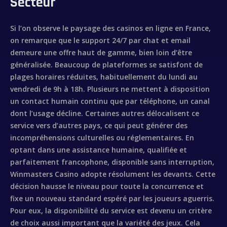
Secteur
Si l’on observe le paysage des casinos en ligne en France,
on remarque que le support 24/7 par chat et email
demeure une offre haut de gamme, bien loin d’être
généralisée. Beaucoup de plateformes se satisfont de
plages horaires réduites, habituellement du lundi au
vendredi de 9h à 18h. Plusieurs ne mettent à disposition
un contact humain continu que par téléphone, un canal
dont l’usage décline. Certaines autres délocalisent ce
service vers d’autres pays, ce qui peut générer des
incompréhensions culturelles ou réglementaires. En
optant dans une assistance humaine, qualifiée et
parfaitement francophone, disponible sans interruption,
Winmasters Casino adopte résolument les devants. Cette
décision hausse le niveau pour toute la concurrence et
fixe un nouveau standard espéré par les joueurs aguerris.
Pour eux, la disponibilité du service est devenu un critère
de choix aussi important que la variété des jeux. Cela