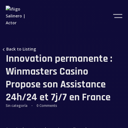
Back to Listing
Innovation permanente :
Winmasters Casino
Propose son Assistance
24h/24 et 7j/7 en France
Sin categoría
0 Comments