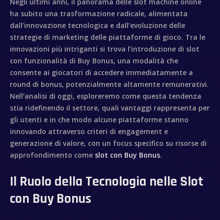
Negli ultimi anni, il panorama delle slot machine online
ha subito una trasformazione radicale, alimentata
dall’innovazione tecnologica e dall’evoluzione delle
strategie di marketing delle piattaforme di gioco. Tra le
innovazioni più intriganti si trova l’introduzione di slot
con funzionalità di
Buy Bonus
, una modalità che
consente ai giocatori di accedere immediatamente a
round di bonus, potenzialmente altamente remunerativi.
Nell’analisi di oggi, esploreremo come questa tendenza
stia ridefinendo il settore, quali vantaggi rappresenta per
gli utenti e in che modo alcune piattaforme stanno
innovando attraverso criteri di engagement e
generazione di valore, con un focus specifico su risorse di
approfondimento come
slot con Buy Bonus
.
Il Ruolo della Tecnologia nelle Slot
con Buy Bonus