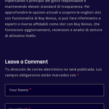
rispettando il principio del gioco responsabile e
mantenendo elevati standard di trasparenza. Per
approfondire le opzioni attuali e scoprire le migliori slot
con funzionalità di Buy Bonus, si può fare riferimento a
esperti e risorse affidabili come slot con Buy Bonus, che
forniscono aggiornamenti, recensioni e analisi di settore
di altissimo livello.
Leave a Comment
Tu dirección de correo electrónico no será publicada.
Los
campos obligatorios están marcados con
*
Your Name