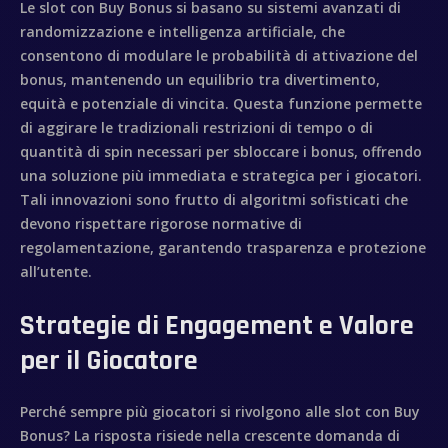
Le slot con Buy Bonus si basano su sistemi avanzati di
randomizzazione e intelligenza artificiale, che
consentono di modulare le probabilità di attivazione del
bonus, mantenendo un equilibrio tra divertimento,
equità e potenziale di vincita. Questa funzione permette
di aggirare le tradizionali restrizioni di tempo o di
quantità di spin necessari per sbloccare i bonus, offrendo
una soluzione più immediata e strategica per i giocatori.
Tali innovazioni sono frutto di algoritmi sofisticati che
devono rispettare rigorose normative di
regolamentazione, garantendo trasparenza e protezione
all’utente.
Strategie di Engagement e Valore
per il Giocatore
Perché sempre più giocatori si rivolgono alle slot con Buy
Bonus? La risposta risiede nella crescente domanda di