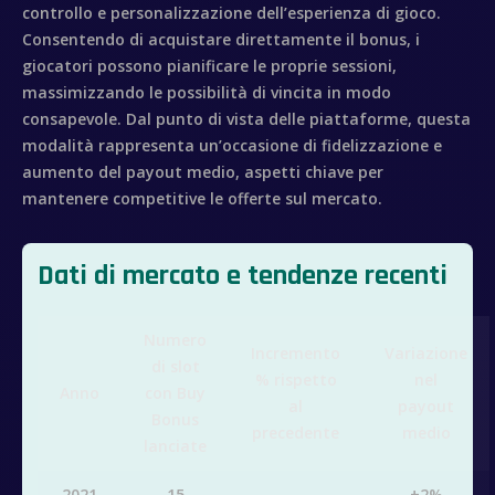
controllo e personalizzazione dell’esperienza di gioco.
Consentendo di acquistare direttamente il bonus, i
giocatori possono pianificare le proprie sessioni,
massimizzando le possibilità di vincita in modo
consapevole. Dal punto di vista delle piattaforme, questa
modalità rappresenta un’occasione di fidelizzazione e
aumento del payout medio, aspetti chiave per
mantenere competitive le offerte sul mercato.
Dati di mercato e tendenze recenti
Numero
Incremento
Variazione
di slot
% rispetto
nel
Anno
con Buy
al
payout
Bonus
precedente
medio
lanciate
2021
15
–
+2%