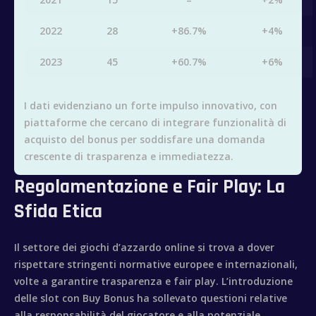
2022
28
+86.7%
+4%
Inicio
2023
45
+60.7%
+6%
Sobre mí
I dati evidenziano un forte impulso innovativo, con
Videobook
piattaforme che cercano di integrare funzionalità di
acquisto del bonus per soddisfare una domanda
Trabajos
crescente di trasparenza e immediatezza.
Regolamentazione e Fair Play: La
Galería
Sfida Etica
Contacto
Il settore dei giochi d’azzardo online si trova a dover
rispettare stringenti normative europee e internazionali,
volte a garantire trasparenza e fair play. L’introduzione
delle slot con Buy Bonus ha sollevato questioni relative
alla responsabilità del giocatore e alla potenziale