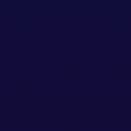
latform hazardowych: z da
żytkowników hazardu online korzysta z urządzeń mobilny
ych operatorów. Co ważne, te platformy muszą spełniać 
alność rozgrywek.
iązań jest
pistolo apk
, które stanowi platformę specjalizu
 najnowsza wersja oprogramowania, przystosowana do po
jność, czytelność i wygodę użytkowania na różnych urząd
gulacje: jak aplikacje mobi
ajach, branża hazardowa jest ściśle regulowana przez ur