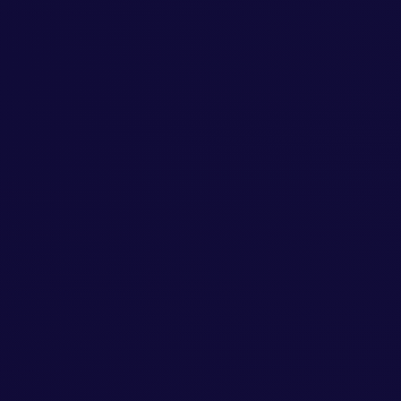
Potęga mobilnych p
Według raportów branżowych, około 70% u
mobilne kluczowym narzędziem dla legaln
zapewnić bezpieczeństwo danych i integr
Jednym z przykładów innowacyjnych rozw
komfortowych doświadczeń mobilnych. To
doświadczonych graczy, zapewniająca spó
Bezpieczeństwo i re
użytkowników
W Polsce, podobnie jak w wielu innych kr