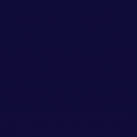
enie graczy
z najbardziej dynamicznych sektorów gospodarki rozrywk
ostępność urządzeń mobilnych i rozbudowa aplikacji św
 podnosząc zarówno bezpieczeństwo, jak i komfort korzyst
isticated mobile apps, which not only zwiększają funkcj
 učciwości w gamingu.