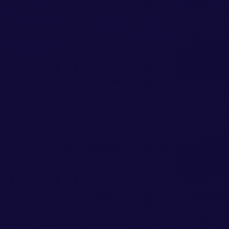
odności oraz stosować technologie
odności z obowiązującymi regulacjami, co
ności w hazardzie. Dobre
ientów, przy jednoczesnym
dczeń użytkowników