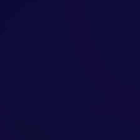
Back to Listing
Innowacje
branży ha
mobilne r