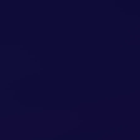
owej, stale ewoluując pod wpływem
iadczących oprogramowanie hazardowe
ania z usług online. This evolution is
onalność, ale również wprowadzają nowe