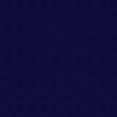
Inicio
Sobre mí
 technologic
zardowej: jak 
ewolucjonizuj