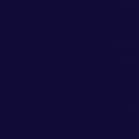
Personalizowane rekomendacje i statys
Rozbudowane systemy bonusowe i prog
Real-time powiadomienia o promocjach 
Zintegrowane narzędzia odpowiedzialn
W kontekście tych funkcji, pistolo apk wy
stawia na rozwój funkcjonalności opartych
które jest zarówno ekscytujące, jak i odp
Wyzwania i przysz
Aspekt