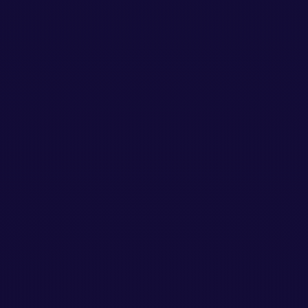
o y web en este navegador para la próxima vez que come
Next Post