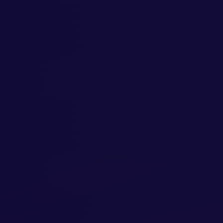
Bezpieczeństwo danych
Responsywność
Odpowiedzialność społeczna
Innowacje technologiczne
Podsumowanie
Rozwój aplikacji mobilnych w branży haza
takie jak pistolo apk stanowią przykłady
regulacyjnymi. W dobie cyfrowej transfor
odpowiedzialnego hazardu online, zapewn