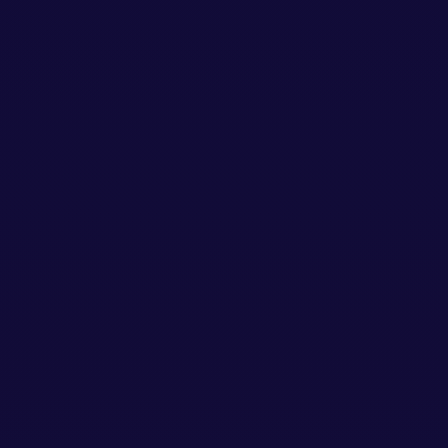
tyki gry
ramy lojalnościowe
i turniejach
ej gry
różnia się na tle konkurencji jako platforma, która nie ty
 o sztuczną inteligencję i analitykę danych. Takie podejś
owiedzialne.
łość mobilnych rozwiązań 
Ocena