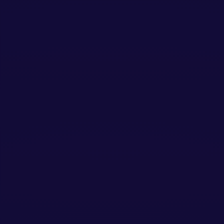
á publicada.
Los campos obligatorios están marcados con