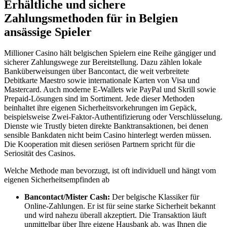
Erhältliche und sichere
Zahlungsmethoden für in Belgien
ansässige Spieler
Millioner Casino hält belgischen Spielern eine Reihe gängiger und
sicherer Zahlungswege zur Bereitstellung. Dazu zählen lokale
Banküberweisungen über Bancontact, die weit verbreitete
Debitkarte Maestro sowie internationale Karten von Visa und
Mastercard. Auch moderne E-Wallets wie PayPal und Skrill sowie
Prepaid-Lösungen sind im Sortiment. Jede dieser Methoden
beinhaltet ihre eigenen Sicherheitsvorkehrungen im Gepäck,
beispielsweise Zwei-Faktor-Authentifizierung oder Verschlüsselung.
Dienste wie Trustly bieten direkte Banktransaktionen, bei denen
sensible Bankdaten nicht beim Casino hinterlegt werden müssen.
Die Kooperation mit diesen seriösen Partnern spricht für die
Seriosität des Casinos.
Welche Methode man bevorzugt, ist oft individuell und hängt vom
eigenen Sicherheitsempfinden ab
Bancontact/Mister Cash:
Der belgische Klassiker für
Online-Zahlungen. Er ist für seine starke Sicherheit bekannt
und wird nahezu überall akzeptiert. Die Transaktion läuft
unmittelbar über Ihre eigene Hausbank ab, was Ihnen die