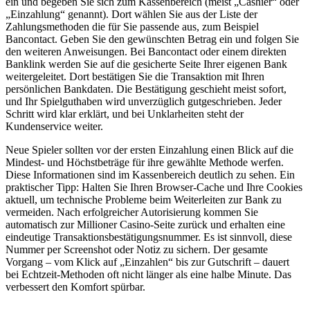
ein und begeben Sie sich zum Kassenbereich (meist „Cashier“ oder
„Einzahlung“ genannt). Dort wählen Sie aus der Liste der
Zahlungsmethoden die für Sie passende aus, zum Beispiel
Bancontact. Geben Sie den gewünschten Betrag ein und folgen Sie
den weiteren Anweisungen. Bei Bancontact oder einem direkten
Banklink werden Sie auf die gesicherte Seite Ihrer eigenen Bank
weitergeleitet. Dort bestätigen Sie die Transaktion mit Ihren
persönlichen Bankdaten. Die Bestätigung geschieht meist sofort,
und Ihr Spielguthaben wird unverzüglich gutgeschrieben. Jeder
Schritt wird klar erklärt, und bei Unklarheiten steht der
Kundenservice weiter.
Neue Spieler sollten vor der ersten Einzahlung einen Blick auf die
Mindest- und Höchstbeträge für ihre gewählte Methode werfen.
Diese Informationen sind im Kassenbereich deutlich zu sehen. Ein
praktischer Tipp: Halten Sie Ihren Browser-Cache und Ihre Cookies
aktuell, um technische Probleme beim Weiterleiten zur Bank zu
vermeiden. Nach erfolgreicher Autorisierung kommen Sie
automatisch zur Millioner Casino-Seite zurück und erhalten eine
eindeutige Transaktionsbestätigungsnummer. Es ist sinnvoll, diese
Nummer per Screenshot oder Notiz zu sichern. Der gesamte
Vorgang – vom Klick auf „Einzahlen“ bis zur Gutschrift – dauert
bei Echtzeit-Methoden oft nicht länger als eine halbe Minute. Das
verbessert den Komfort spürbar.