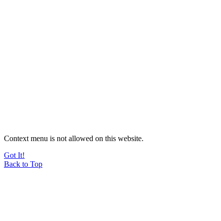
Context menu is not allowed on this website.
Got It!
Back to Top