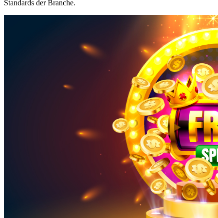
Standards der Branche.