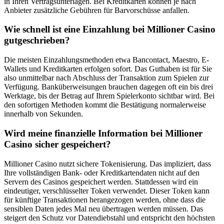
in Ihren Vertragsunterlagen. Bei Kreditkarten können je nach
Anbieter zusätzliche Gebühren für Barvorschüsse anfallen.
Wie schnell ist eine Einzahlung bei Millioner Casino
gutgeschrieben?
Die meisten Einzahlungsmethoden etwa Bancontact, Maestro, E-
Wallets und Kreditkarten erfolgen sofort. Das Guthaben ist für Sie
also unmittelbar nach Abschluss der Transaktion zum Spielen zur
Verfügung. Banküberweisungen brauchen dagegen oft ein bis drei
Werktage, bis der Betrag auf Ihrem Spielerkonto sichtbar wird. Bei
den sofortigen Methoden kommt die Bestätigung normalerweise
innerhalb von Sekunden.
Wird meine finanzielle Information bei Millioner
Casino sicher gespeichert?
Millioner Casino nutzt sichere Tokenisierung. Das impliziert, dass
Ihre vollständigen Bank- oder Kreditkartendaten nicht auf den
Servern des Casinos gespeichert werden. Stattdessen wird ein
eindeutiger, verschlüsselter Token verwendet. Dieser Token kann
für künftige Transaktionen herangezogen werden, ohne dass die
sensiblen Daten jedes Mal neu übertragen werden müssen. Das
steigert den Schutz vor Datendiebstahl und entspricht den höchsten