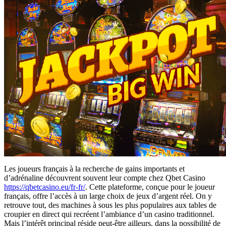
Les joueurs français à la recherche de gains importants et
d’adrénaline découvrent souvent leur compte chez Qbet Casino
https://qbetcasino.eu/fr-fr/
. Cette plateforme, conçue pour le joueur
français, offre l’accès à un large choix de jeux d’argent réel. On y
retrouve tout, des machines à sous les plus populaires aux tables de
croupier en direct qui recréent l’ambiance d’un casino traditionnel.
Mais l’intérêt principal réside peut-être ailleurs, dans la possibilité de