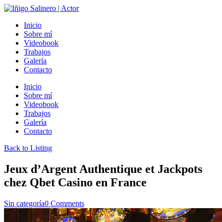
Inicio
Sobre mí
Videobook
Trabajos
Galería
Contacto
Inicio
Sobre mí
Videobook
Trabajos
Galería
Contacto
Back to Listing
Jeux d’Argent Authentique et Jackpots
chez Qbet Casino en France
Sin categoría
0 Comments