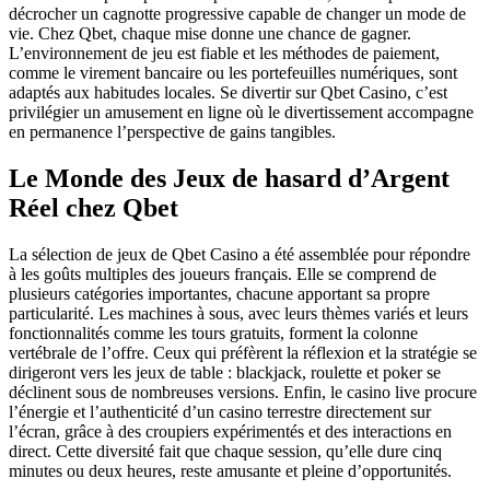
décrocher un cagnotte progressive capable de changer un mode de
vie. Chez Qbet, chaque mise donne une chance de gagner.
L’environnement de jeu est fiable et les méthodes de paiement,
comme le virement bancaire ou les portefeuilles numériques, sont
adaptés aux habitudes locales. Se divertir sur Qbet Casino, c’est
privilégier un amusement en ligne où le divertissement accompagne
en permanence l’perspective de gains tangibles.
Le Monde des Jeux de hasard d’Argent
Réel chez Qbet
La sélection de jeux de Qbet Casino a été assemblée pour répondre
à les goûts multiples des joueurs français. Elle se comprend de
plusieurs catégories importantes, chacune apportant sa propre
particularité. Les machines à sous, avec leurs thèmes variés et leurs
fonctionnalités comme les tours gratuits, forment la colonne
vertébrale de l’offre. Ceux qui préfèrent la réflexion et la stratégie se
dirigeront vers les jeux de table : blackjack, roulette et poker se
déclinent sous de nombreuses versions. Enfin, le casino live procure
l’énergie et l’authenticité d’un casino terrestre directement sur
l’écran, grâce à des croupiers expérimentés et des interactions en
direct. Cette diversité fait que chaque session, qu’elle dure cinq
minutes ou deux heures, reste amusante et pleine d’opportunités.