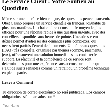
Le Service Client : Votre Soutien au
Quotidien
Même sur une interface bien conçue, des questions peuvent survenir.
Qbet Casino propose un service clientèle en français, joignable de
plusieurs manières. Le chat en direct constitue le moyen le plus
efficace pour une réponse rapide à une question urgente, avec des
conseillers disponibles aux heures de pointe. Une adresse email
dédiée permet d’adresser des demandes plus complexes, qui
nécessitent parfois l’envoi de documents. Une foire aux questions
(FAQ) très complète, organisée par thèmes (compte, paiements,
jeux), offre souvent une solution immédiate sans contacter le
support. La réactivité et la compétence de ce service sont
déterminantes pour une expérience sans accroc, surtout lorsqu’il
s’agit de sujets sensibles comme un retrait ou un problème technique
en pleine partie.
Leave a Comment
Tu dirección de correo electrónico no será publicada.
Los campos
obligatorios están marcados con
*