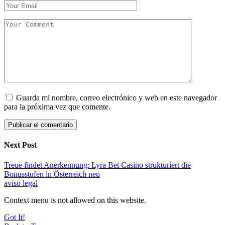
Guarda mi nombre, correo electrónico y web en este navegador
para la próxima vez que comente.
Next Post
Treue findet Anerkennung: Lyra Bet Casino strukturiert die
Bonusstufen in Österreich neu
aviso legal
Context menu is not allowed on this website.
Got It!