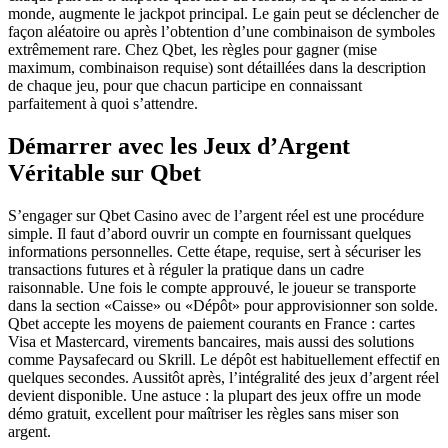
monde, augmente le jackpot principal. Le gain peut se déclencher de
façon aléatoire ou après l’obtention d’une combinaison de symboles
extrêmement rare. Chez Qbet, les règles pour gagner (mise
maximum, combinaison requise) sont détaillées dans la description
de chaque jeu, pour que chacun participe en connaissant
parfaitement à quoi s’attendre.
Démarrer avec les Jeux d’Argent
Véritable sur Qbet
S’engager sur Qbet Casino avec de l’argent réel est une procédure
simple. Il faut d’abord ouvrir un compte en fournissant quelques
informations personnelles. Cette étape, requise, sert à sécuriser les
transactions futures et à réguler la pratique dans un cadre
raisonnable. Une fois le compte approuvé, le joueur se transporte
dans la section «Caisse» ou «Dépôt» pour approvisionner son solde.
Qbet accepte les moyens de paiement courants en France : cartes
Visa et Mastercard, virements bancaires, mais aussi des solutions
comme Paysafecard ou Skrill. Le dépôt est habituellement effectif en
quelques secondes. Aussitôt après, l’intégralité des jeux d’argent réel
devient disponible. Une astuce : la plupart des jeux offre un mode
démo gratuit, excellent pour maîtriser les règles sans miser son
argent.