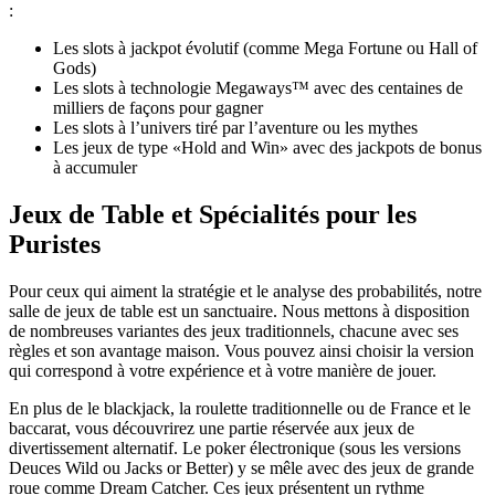
:
Les slots à jackpot évolutif (comme Mega Fortune ou Hall of
Gods)
Les slots à technologie Megaways™ avec des centaines de
milliers de façons pour gagner
Les slots à l’univers tiré par l’aventure ou les mythes
Les jeux de type «Hold and Win» avec des jackpots de bonus
à accumuler
Jeux de Table et Spécialités pour les
Puristes
Pour ceux qui aiment la stratégie et le analyse des probabilités, notre
salle de jeux de table est un sanctuaire. Nous mettons à disposition
de nombreuses variantes des jeux traditionnels, chacune avec ses
règles et son avantage maison. Vous pouvez ainsi choisir la version
qui correspond à votre expérience et à votre manière de jouer.
En plus de le blackjack, la roulette traditionnelle ou de France et le
baccarat, vous découvrirez une partie réservée aux jeux de
divertissement alternatif. Le poker électronique (sous les versions
Deuces Wild ou Jacks or Better) y se mêle avec des jeux de grande
roue comme Dream Catcher. Ces jeux présentent un rythme