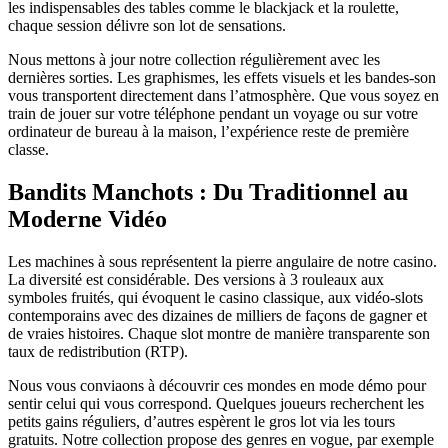
les indispensables des tables comme le blackjack et la roulette,
chaque session délivre son lot de sensations.
Nous mettons à jour notre collection régulièrement avec les
dernières sorties. Les graphismes, les effets visuels et les bandes-son
vous transportent directement dans l’atmosphère. Que vous soyez en
train de jouer sur votre téléphone pendant un voyage ou sur votre
ordinateur de bureau à la maison, l’expérience reste de première
classe.
Bandits Manchots : Du Traditionnel au
Moderne Vidéo
Les machines à sous représentent la pierre angulaire de notre casino.
La diversité est considérable. Des versions à 3 rouleaux aux
symboles fruités, qui évoquent le casino classique, aux vidéo-slots
contemporains avec des dizaines de milliers de façons de gagner et
de vraies histoires. Chaque slot montre de manière transparente son
taux de redistribution (RTP).
Nous vous conviaons à découvrir ces mondes en mode démo pour
sentir celui qui vous correspond. Quelques joueurs recherchent les
petits gains réguliers, d’autres espèrent le gros lot via les tours
gratuits. Notre collection propose des genres en vogue, par exemple