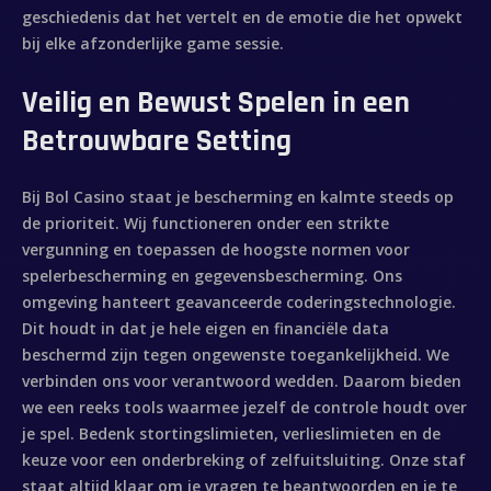
geschiedenis dat het vertelt en de emotie die het opwekt
bij elke afzonderlijke game sessie.
Veilig en Bewust Spelen in een
Betrouwbare Setting
Bij Bol Casino staat je bescherming en kalmte steeds op
de prioriteit. Wij functioneren onder een strikte
vergunning en toepassen de hoogste normen voor
spelerbescherming en gegevensbescherming. Ons
omgeving hanteert geavanceerde coderingstechnologie.
Dit houdt in dat je hele eigen en financiële data
beschermd zijn tegen ongewenste toegankelijkheid. We
verbinden ons voor verantwoord wedden. Daarom bieden
we een reeks tools waarmee jezelf de controle houdt over
je spel. Bedenk stortingslimieten, verlieslimieten en de
keuze voor een onderbreking of zelfuitsluiting. Onze staf
staat altijd klaar om je vragen te beantwoorden en je te