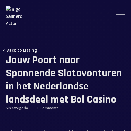
Back to Listing
Jouw Poort naar
Spannende Slotavonturen
in het Nederlandse
landsdeel met Bol Casino
Sin categoría
0 Comments