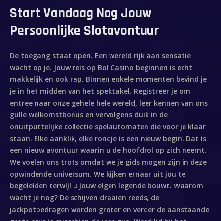
Start Vandaag Nog Jouw
Persoonlijke Slotavontuur
De toegang staat open. Een wereld rijk aan sensatie
wacht op je. Jouw reis op Bol Casino beginnen is echt
makkelijk en ook rap. Binnen enkele momenten bevind je
je in het midden van het spektakel. Registreer je om
entree naar onze gehele hele wereld, leer kennen van ons
gulle welkomstbonus en vervolgens duik in de
onuitputtelijke collectie spelautomaten die voor je klaar
staan. Elke aanklik, elke rondje is een nieuw begin. Dat is
een nieuw avontuur waarin u de hoofdrol op zich neemt.
We voelen ons trots omdat we je gids mogen zijn in deze
opwindende universum. We kijken ernaar uit jou te
begeleiden terwijl u jouw eigen legende bouwt. Waarom
wacht je nog? De schijven draaien reeds, de
jackpotbedragen worden groter en verder de aanstaande