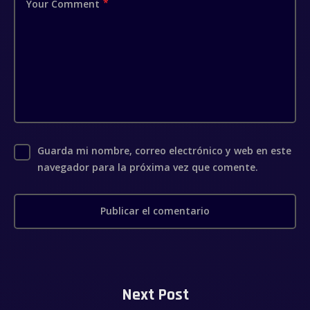
Your Comment
Guarda mi nombre, correo electrónico y web en este
navegador para la próxima vez que comente.
Next Post