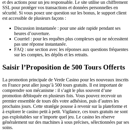
et des actions pour un jeu responsable. Le site utilise un chiffrement
SSL pour protéger vos transactions et données personnelles en
sécurité. Si vous posez une question sur les bonus, le support client
est accessible de plusieurs façons :
Discussion instantanée : pour une aide rapide pendant ses
heures d’ouverture.
Courriel : pour les requêtes plus complexes qui ne nécessitent
pas une réponse instantanée.
FAQ : une section avec les réponses aux questions fréquentes
sur les comptes, les dépôts et les retraits.
Saisir l’Proposition de 500 Tours Offerts
La promotion principale de Verde Casino pour les nouveaux inscrits
en France peut aller jusqu’à 500 tours gratuits. Il est important de
comprendre son mécanisme : il s’agit le plus souvent d’une
promotion débloquée en plusieurs fois. Vous pouvez recevoir un
premier ensemble de tours dès votre adhésion, puis d’autres les
prochains jours. Cette stratégie pousse à revenir sur la plateforme et
à explorer le casino petit à petit. Vigilance, ces tours gratuits ne sont
pas exploitables sur n’importe quel jeu. Le casino les réserve
généralement sur des machines à sous précises, sélectionnées par ses
soins.