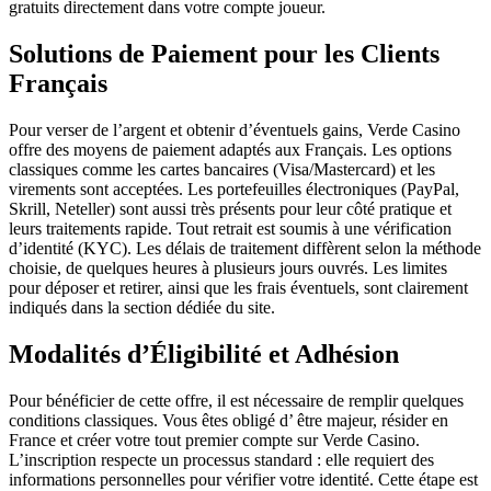
gratuits directement dans votre compte joueur.
Solutions de Paiement pour les Clients
Français
Pour verser de l’argent et obtenir d’éventuels gains, Verde Casino
offre des moyens de paiement adaptés aux Français. Les options
classiques comme les cartes bancaires (Visa/Mastercard) et les
virements sont acceptées. Les portefeuilles électroniques (PayPal,
Skrill, Neteller) sont aussi très présents pour leur côté pratique et
leurs traitements rapide. Tout retrait est soumis à une vérification
d’identité (KYC). Les délais de traitement diffèrent selon la méthode
choisie, de quelques heures à plusieurs jours ouvrés. Les limites
pour déposer et retirer, ainsi que les frais éventuels, sont clairement
indiqués dans la section dédiée du site.
Modalités d’Éligibilité et Adhésion
Pour bénéficier de cette offre, il est nécessaire de remplir quelques
conditions classiques. Vous êtes obligé d’ être majeur, résider en
France et créer votre tout premier compte sur Verde Casino.
L’inscription respecte un processus standard : elle requiert des
informations personnelles pour vérifier votre identité. Cette étape est