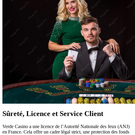
Sûreté, Licence et Service Client
Verde Casino a une licence de l’Autorité Nationale des Jeux (ANJ)
en France. Cela offre un cadre légal strict, une protection des fonds