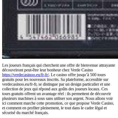
Les joueurs français qui cherchent une offre de bienvenue attrayante
découvriront peut-être leur bonheur chez Verde Casino
https://verdecasinoo.eu/fr-fr/
. Le casino offre jusqu’à 500 tours
gratuits pour les nouveaux inscrits. Sa plateforme, accessible sur
verdecasinoo.eu/fr-fr, se distingue par un design particulier et une
collection de jeux qui répond aux goûts des joueurs locaux. Ces
tours gratuits offrent un avantage réel : ils permettent de découvrir
plusieurs machines à sous sans utiliser son argent. Nous allons voir
ici comment marche cette promotion, ce que propose Verde Casino,
et comment en profiter pleinement, le tout dans le cadre légal et
sécurisé du marché français.