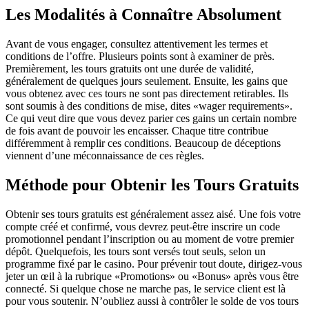
Les Modalités à Connaître Absolument
Avant de vous engager, consultez attentivement les termes et
conditions de l’offre. Plusieurs points sont à examiner de près.
Premièrement, les tours gratuits ont une durée de validité,
généralement de quelques jours seulement. Ensuite, les gains que
vous obtenez avec ces tours ne sont pas directement retirables. Ils
sont soumis à des conditions de mise, dites «wager requirements».
Ce qui veut dire que vous devez parier ces gains un certain nombre
de fois avant de pouvoir les encaisser. Chaque titre contribue
différemment à remplir ces conditions. Beaucoup de déceptions
viennent d’une méconnaissance de ces règles.
Méthode pour Obtenir les Tours Gratuits
Obtenir ses tours gratuits est généralement assez aisé. Une fois votre
compte créé et confirmé, vous devrez peut-être inscrire un code
promotionnel pendant l’inscription ou au moment de votre premier
dépôt. Quelquefois, les tours sont versés tout seuls, selon un
programme fixé par le casino. Pour prévenir tout doute, dirigez-vous
jeter un œil à la rubrique «Promotions» ou «Bonus» après vous être
connecté. Si quelque chose ne marche pas, le service client est là
pour vous soutenir. N’oubliez aussi à contrôler le solde de vos tours