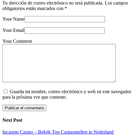
Tu dirección de correo electrónico no será publicada.
Los campos
obligatorios están marcados con
*
Your Name
Your Email
Your Comment
Guarda mi nombre, correo electrónico y web en este navegador
para la próxima vez que comente.
Next Post
Incaspin Casino – Bekijk Top Casinospellen in Nederland