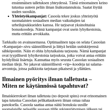
ensimmäisen talletuksen yhteydessä. Tämä erinomainen keino
tutustua uuteen peliin ilman lisäkustannuksia. Saatat löytää
uuden suosikin.
Yhteistyökampanjat:
Casoola tekee joskus yhteistyötä
suomalaisten sosiaalisen median vaikuttajien tai
urheilujoukkueiden kanssa. He tarjoavat yksinohtaisia
bonuskoodeja. Nämä kampanjat ovat usein lyhytkestoisia,
mutta erittäin arvokkaita.
Tarkkailu on avainasemassa. Optimaalinen tapa on selata Casoolan
«Kampanjat»-sivu säännöllisesti ja liittyä heidän uutiskirjeensä
sähköpostiin. Näin et ohita lyhytaikaista tarjousta. Nämä kampanjat
ovat tyypillisesti lyhytkestoisia tarjouksia, jotka voivat antaa erittäin
hyödyllisiä lisäetuja. Kannattaa myös seurata Casoolan sosiaalisen
median tilejä. Ne jakavat säännöllisesti «vip»-koodeja tai salama-
arvontoja, joissa palkkioita tarjotaan pikaisesti ja yllättäen.
Ilmainen pyöritys ilman talletusta –
Miten ne käytännössä tapahtuvat?
Ilmaiskierrokset ilman talletusta (no deposit spins) ovat erinomainen
tapa tutustua Casoolan pelikattaukseen ilman omaa rahaa
panoksella. Casoola saattaa antaa näitä bonuksia uusille
suomalaisille pelaajille suoraan tilille rekisteröitymisen jälkeen tai