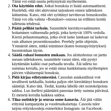
Tämä voi estää suuria pettymyksiä myöhemmin.
Ota käyttöön edut.
Jotkut bonuksia ei lisätä automaattisesti.
Huolehdi, että olet aktivoinut tarjouksen ennen talletuksen
laittamista. Katso, että olet syöttänyt tarvittavan bonuskoodin.
Tämä voi olla valinta «Bonukset»-osiossa tai erillinen kenttä
talletusta tehdessä.
Päätä pelihisi tarkoin.
Suunnittele kierrätysvaatimusten
hoitaminen valitsemalla pelejä, jotka kertyvät 100% vedolla.
Kierrä peliautomaatteja, jotka eivät laske lainkaan tai laskevat
vain alhaisen prosenttiosuuden. Perehdy pelin ohjeisiin.
Ymmärrät sitten, mitkä toiminnot (kuten bonuspyöräytykset)
huomioidaan täysin.
Säädä rahasi bonusten mukaan.
Jos aloitusbonus on jaettu
useaan talletukseen, suunnittele varasi siten, että pystyt
käyttämään kaikki osat parhaalla tavalla. Älä talleta iso
summaa kerralla, jos se estää sinua hankkimasta myöhempien
päivien vähäisempiä bonuksia.
Pidä kirjaa edistymisestäsi.
Casoolan asiakastilissä voit
tavallisesti tarkkailla, kuinka paljon olet kierrättänyt bonuksen
sääntöjä. Katso tätä. Tiedät, kuinka lähellä olet nostokelpoista
saldoa. Luo itsellesi päämäärä panostaa tietty summa päivässä.
Et menetä kerralla kaikkea saldoa.
Tilaa uutiskirje ja seuraa some-kanavia.
Älä jätä väliin
erityisiä kampanjoita ja vuodenaikaisetuja. Casoola tulee
tarjota erityiskoodeja esimerkiksi Instagram- tai Facebook-