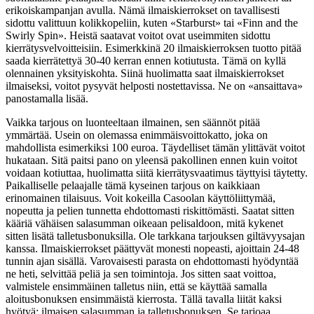
erikoiskampanjan avulla. Nämä ilmaiskierrokset on tavallisesti
sidottu valittuun kolikkopeliin, kuten «Starburst» tai «Finn and the
Swirly Spin». Heistä saatavat voitot ovat useimmiten sidottu
kierrätysvelvoitteisiin. Esimerkkinä 20 ilmaiskierroksen tuotto pitää
saada kierrätettyä 30-40 kerran ennen kotiutusta. Tämä on kyllä
olennainen yksityiskohta. Siinä huolimatta saat ilmaiskierrokset
ilmaiseksi, voitot pysyvät helposti nostettavissa. Ne on «ansaittava»
panostamalla lisää.
Vaikka tarjous on luonteeltaan ilmainen, sen säännöt pitää
ymmärtää. Usein on olemassa enimmäisvoittokatto, joka on
mahdollista esimerkiksi 100 euroa. Täydelliset tämän ylittävät voitot
hukataan. Sitä paitsi pano on yleensä pakollinen ennen kuin voitot
voidaan kotiuttaa, huolimatta siitä kierrätysvaatimus täyttyisi täytetty.
Paikalliselle pelaajalle tämä kyseinen tarjous on kaikkiaan
erinomainen tilaisuus. Voit kokeilla Casoolan käyttöliittymää,
nopeutta ja pelien tunnetta ehdottomasti riskittömästi. Saatat sitten
kääriä vähäisen salasumman oikeaan pelisaldoon, mitä kykenet
sitten lisätä talletusbonuksilla. Ole tarkkana tarjouksen giltävyysajan
kanssa. Ilmaiskierrokset päättyvät monesti nopeasti, ajoittain 24-48
tunnin ajan sisällä. Varovaisesti parasta on ehdottomasti hyödyntää
ne heti, selvittää peliä ja sen toimintoja. Jos sitten saat voittoa,
valmistele ensimmäinen talletus niin, että se käyttää samalla
aloitusbonuksen ensimmäistä kierrosta. Tällä tavalla liität kaksi
hyötyä: ilmaisen salasumman ja talletusbonuksen. Se tarjoaa