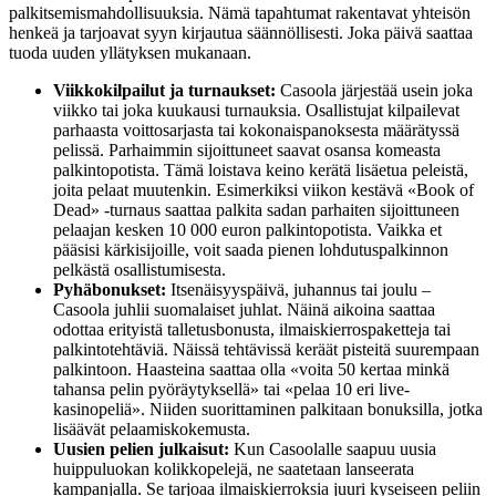
palkitsemismahdollisuuksia. Nämä tapahtumat rakentavat yhteisön
henkeä ja tarjoavat syyn kirjautua säännöllisesti. Joka päivä saattaa
tuoda uuden yllätyksen mukanaan.
Viikkokilpailut ja turnaukset:
Casoola järjestää usein joka
viikko tai joka kuukausi turnauksia. Osallistujat kilpailevat
parhaasta voittosarjasta tai kokonaispanoksesta määrätyssä
pelissä. Parhaimmin sijoittuneet saavat osansa komeasta
palkintopotista. Tämä loistava keino kerätä lisäetua peleistä,
joita pelaat muutenkin. Esimerkiksi viikon kestävä «Book of
Dead» -turnaus saattaa palkita sadan parhaiten sijoittuneen
pelaajan kesken 10 000 euron palkintopotista. Vaikka et
pääsisi kärkisijoille, voit saada pienen lohdutuspalkinnon
pelkästä osallistumisesta.
Pyhäbonukset:
Itsenäisyyspäivä, juhannus tai joulu –
Casoola juhlii suomalaiset juhlat. Näinä aikoina saattaa
odottaa erityistä talletusbonusta, ilmaiskierrospaketteja tai
palkintotehtäviä. Näissä tehtävissä keräät pisteitä suurempaan
palkintoon. Haasteina saattaa olla «voita 50 kertaa minkä
tahansa pelin pyöräytyksellä» tai «pelaa 10 eri live-
kasinopeliä». Niiden suorittaminen palkitaan bonuksilla, jotka
lisäävät pelaamiskokemusta.
Uusien pelien julkaisut:
Kun Casoolalle saapuu uusia
huippuluokan kolikkopelejä, ne saatetaan lanseerata
kampanjalla. Se tarjoaa ilmaiskierroksia juuri kyseiseen peliin