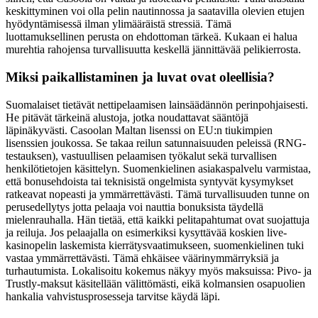
keskittyminen voi olla pelin nautinnossa ja saatavilla olevien etujen
hyödyntämisessä ilman ylimääräistä stressiä. Tämä
luottamuksellinen perusta on ehdottoman tärkeä. Kukaan ei halua
murehtia rahojensa turvallisuutta keskellä jännittävää pelikierrosta.
Miksi paikallistaminen ja luvat ovat oleellisia?
Suomalaiset tietävät nettipelaamisen lainsäädännön perinpohjaisesti.
He pitävät tärkeinä alustoja, jotka noudattavat sääntöjä
läpinäkyvästi. Casoolan Maltan lisenssi on EU:n tiukimpien
lisenssien joukossa. Se takaa reilun satunnaisuuden peleissä (RNG-
testauksen), vastuullisen pelaamisen työkalut sekä turvallisen
henkilötietojen käsittelyn. Suomenkielinen asiakaspalvelu varmistaa,
että bonusehdoista tai teknisistä ongelmista syntyvät kysymykset
ratkeavat nopeasti ja ymmärrettävästi. Tämä turvallisuuden tunne on
perusedellytys jotta pelaaja voi nauttia bonuksista täydellä
mielenrauhalla. Hän tietää, että kaikki pelitapahtumat ovat suojattuja
ja reiluja. Jos pelaajalla on esimerkiksi kysyttävää koskien live-
kasinopelin laskemista kierrätysvaatimukseen, suomenkielinen tuki
vastaa ymmärrettävästi. Tämä ehkäisee väärinymmärryksiä ja
turhautumista. Lokalisoitu kokemus näkyy myös maksuissa: Pivo- ja
Trustly-maksut käsitellään välittömästi, eikä kolmansien osapuolien
hankalia vahvistusprosesseja tarvitse käydä läpi.