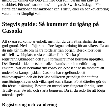
metod du känner dig bekväm med och som passar ditt krav av
snabbhet. För små, snabba insättningar är Swish svårslaget. För
större transaktioner transaktioner kan Trustly eller en banköverföring
vara ett mer lämpligt val.
Stegvis guide: Så kommer du igång på
Casoola
Att skapa ett konto är enkelt, men gör du det rätt så startar du med
god grund. Nedan följer min föreslagna ordning för att säkerställa att
du inte går miste om några fördelar från början. Besök först den
officiella webbplatsen via en säker länk. Klicka på
registreringsknappen och fyll i formuläret med korrekta uppgifter.
Det förenklar identitetskontrollen framöver och medför uttag
enklare. När du bekräftat ditt konto via e-post är nästa moment att
undersöka kampanjsidan. Casoola har regelbundet ett
välkomstpaket, och du bör läsa villkoren grundligt för att fatta
omsättningskraven och vilka spel som räknas. Först därefter gör du
din första insättning. Bestäm en metod som fungerar för dig, som
Trustly eller Swish, och starta bonusen. Då är du redo för att börja
utforska spelen.
Registrering och validering