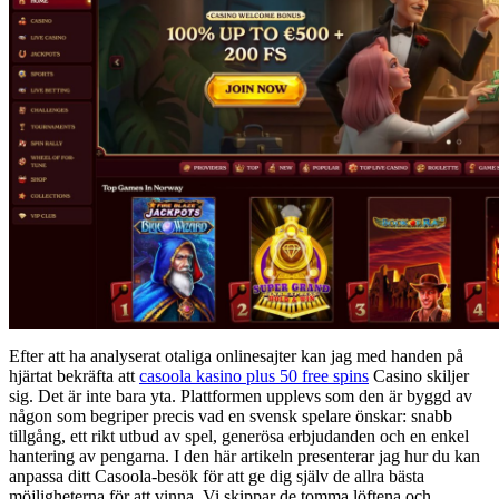
Efter att ha analyserat otaliga onlinesajter kan jag med handen på
hjärtat bekräfta att
casoola kasino plus 50 free spins
Casino skiljer
sig. Det är inte bara yta. Plattformen upplevs som den är byggd av
någon som begriper precis vad en svensk spelare önskar: snabb
tillgång, ett rikt utbud av spel, generösa erbjudanden och en enkel
hantering av pengarna. I den här artikeln presenterar jag hur du kan
anpassa ditt Casoola-besök för att ge dig själv de allra bästa
möjligheterna för att vinna. Vi skippar de tomma löftena och