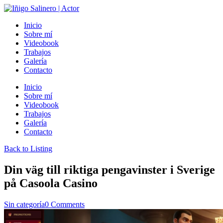
Inicio
Sobre mí
Videobook
Trabajos
Galería
Contacto
Inicio
Sobre mí
Videobook
Trabajos
Galería
Contacto
Back to Listing
Din väg till riktiga pengavinster i Sverige
på Casoola Casino
Sin categoría
0 Comments