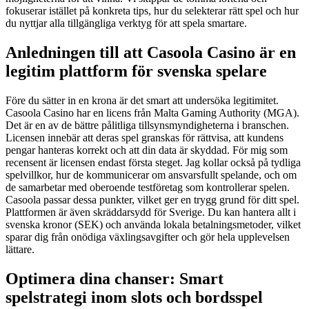
fokuserar istället på konkreta tips, hur du selekterar rätt spel och hur
du nyttjar alla tillgängliga verktyg för att spela smartare.
Anledningen till att Casoola Casino är en
legitim plattform för svenska spelare
Före du sätter in en krona är det smart att undersöka legitimitet.
Casoola Casino har en licens från Malta Gaming Authority (MGA).
Det är en av de bättre pålitliga tillsynsmyndigheterna i branschen.
Licensen innebär att deras spel granskas för rättvisa, att kundens
pengar hanteras korrekt och att din data är skyddad. För mig som
recensent är licensen endast första steget. Jag kollar också på tydliga
spelvillkor, hur de kommunicerar om ansvarsfullt spelande, och om
de samarbetar med oberoende testföretag som kontrollerar spelen.
Casoola passar dessa punkter, vilket ger en trygg grund för ditt spel.
Plattformen är även skräddarsydd för Sverige. Du kan hantera allt i
svenska kronor (SEK) och använda lokala betalningsmetoder, vilket
sparar dig från onödiga växlingsavgifter och gör hela upplevelsen
lättare.
Optimera dina chanser: Smart
spelstrategi inom slots och bordsspel