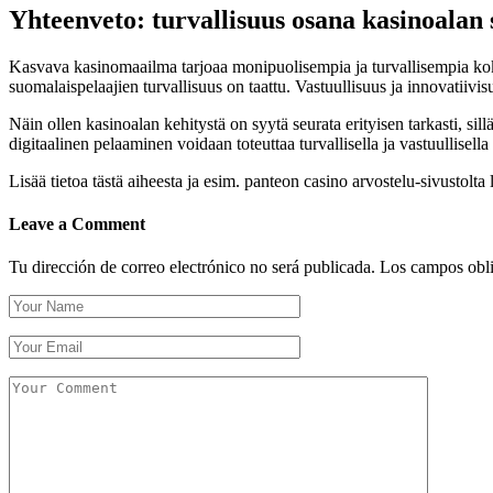
Yhteenveto: turvallisuus osana kasinoalan 
Kasvava kasinomaailma tarjoaa monipuolisempia ja turvallisempia kok
suomalaispelaajien turvallisuus on taattu. Vastuullisuus ja innovatiivi
Näin ollen kasinoalan kehitystä on syytä seurata erityisen tarkasti, sill
digitaalinen pelaaminen voidaan toteuttaa turvallisella ja vastuullisel
Lisää tietoa tästä aiheesta ja esim. panteon casino arvostelu-sivustolta
Leave a Comment
Tu dirección de correo electrónico no será publicada.
Los campos obli