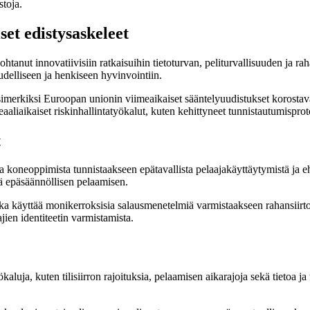
stoja.
set edistysaskeleet
htanut innovatiivisiin ratkaisuihin tietoturvan, peliturvallisuuden ja ra
oudelliseen ja henkiseen hyvinvointiin.
simerkiksi Euroopan unionin viimeaikaiset sääntelyuudistukset korostava
liaikaiset riskinhallintatyökalut, kuten kehittyneet tunnistautumisproto
t
 koneoppimista tunnistaakseen epätavallista pelaajakäyttäytymistä ja 
tää epäsäännöllisen pelaamisen.
oka käyttää monikerroksisia salausmenetelmiä varmistaakseen rahansiirto
ajien identiteetin varmistamista.
ökaluja, kuten tilisiirron rajoituksia, pelaamisen aikarajoja sekä tieto