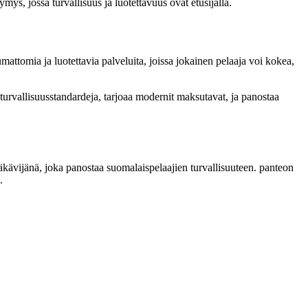
ys, jossa turvallisuus ja luotettavuus ovat etusijalla.
attomia ja luotettavia palveluita, joissa jokainen pelaaja voi kokea,
 turvallisuusstandardeja, tarjoaa modernit maksutavat, ja panostaa
äkävijänä, joka panostaa suomalaispelaajien turvallisuuteen. panteon
.