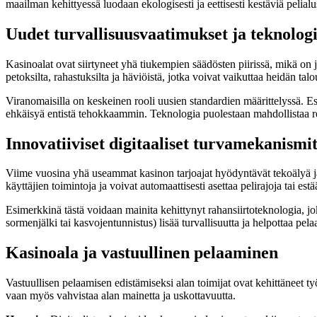
maailman kehittyessä luodaan ekologisesti ja eettisesti kestäviä pelialu
Uudet turvallisuusvaatimukset ja teknologi
Kasinoalat ovat siirtyneet yhä tiukempien säädösten piirissä, mikä on jo
petoksilta, rahastuksilta ja häviöistä, jotka voivat vaikuttaa heidän tal
Viranomaisilla on keskeinen rooli uusien standardien määrittelyssä. E
ehkäisyä entistä tehokkaammin. Teknologia puolestaan mahdollistaa reaa
Innovatiiviset digitaaliset turvamekanismi
Viime vuosina yhä useammat kasinon tarjoajat hyödyntävät tekoälyä ja
käyttäjien toimintoja ja voivat automaattisesti asettaa pelirajoja tai es
Esimerkkinä tästä voidaan mainita kehittynyt rahansiirtoteknologia, j
sormenjälki tai kasvojentunnistus) lisää turvallisuutta ja helpottaa pela
Kasinoala ja vastuullinen pelaaminen
Vastuullisen pelaamisen edistämiseksi alan toimijat ovat kehittäneet ty
vaan myös vahvistaa alan mainetta ja uskottavuutta.