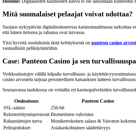
Huomio:
Digitaalisten kasinoiden kasvu ei ole ainoastaan kiinnostus t
Mitä suomalaiset pelaajat voivat odottaa?
Suojaus nykypäivän digitalisoituneessa kasinomaailmassa tarkoittaa ent
että hänen tietonsa ja rahansa ovat turvassa.
Yksi hyvistä osoituksista tästä kehityksestä on
panteon casino arvost
vastuullisiin pelikäytäntöihin.
Case: Panteon Casino ja sen turvallisuusp
Verkkoalustojen välillä kilpailu turvallisuus- ja käytettävyysominais
casino arvostelu tarjoaa perusteellisen katsauksen laitteen turvallisu
Seuraavassa taulukossa on vertailtu eri kasinopalveluiden turvallisuusk
Ominaisuus
Panteon Casino
SSL-salaus
256-bit
Rekisteröitymisprosessit
Biometrinen vahvistus
Rahansiirtojen turva
Monikerroksinen salaus & Vaivaton kokem
Pelirajoitukset
Asiakaskohtainen säädettävyys