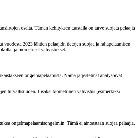
hansiirtojen osalta. Tämän kehityksen taustalla on tarve suojata pelaajia
t vuodesta 2023 lähtien pelaajidn tietojen suojaa ja rahapelaamisen
kollat ja biometriset vahvistukset.
ehkäistäkseen ongelmapelaamista. Nämä järjestelmät analysoivat
jen turvallisuuden. Lisäksi biometrinen vahvistus (esimerkiksi
a ja tukea ongelmapelaamisongelmiin. Tämä ei ainoastaan suojaa pelaajia,