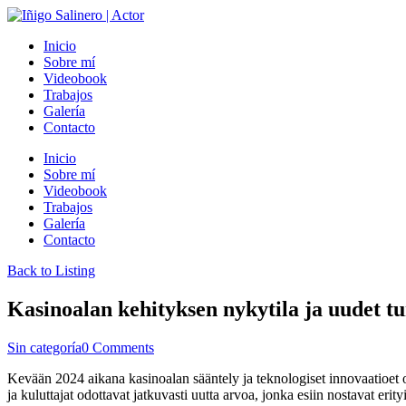
Inicio
Sobre mí
Videobook
Trabajos
Galería
Contacto
Inicio
Sobre mí
Videobook
Trabajos
Galería
Contacto
Back to Listing
Kasinoalan kehityksen nykytila ja uudet tu
Sin categoría
0 Comments
Kevään 2024 aikana kasinoalan sääntely ja teknologiset innovaatioet o
ja kuluttajat odottavat jatkuvasti uutta arvoa, jonka esiin nostavat eri