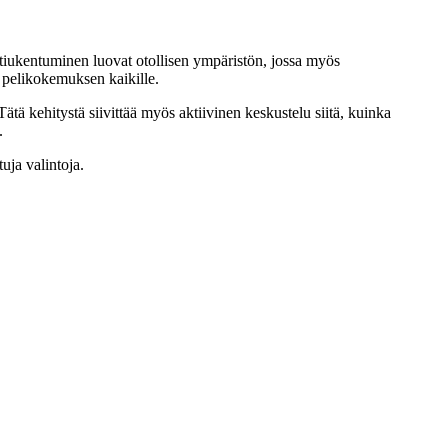
iukentuminen luovat otollisen ympäristön, jossa myös
n pelikokemuksen kaikille.
 Tätä kehitystä siivittää myös aktiivinen keskustelu siitä, kuinka
.
uja valintoja.