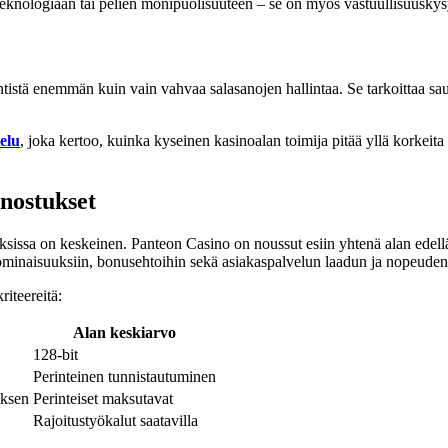
eknologiaan tai pelien monipuolisuuteen – se on myös vastuullisuuskysym
istä enemmän kuin vain vahvaa salasanojen hallintaa. Se tarkoittaa saum
elu
, joka kertoo, kuinka kyseinen kasinoalan toimija pitää yllä korkeita
anostukset
uuksissa on keskeinen. Panteon Casino on noussut esiin yhtenä alan edell
usominaisuuksiin, bonusehtoihin sekä asiakaspalvelun laadun ja nopeuden
riteereitä:
Alan keskiarvo
128-bit
Perinteinen tunnistautuminen
uksen
Perinteiset maksutavat
Rajoitustyökalut saatavilla