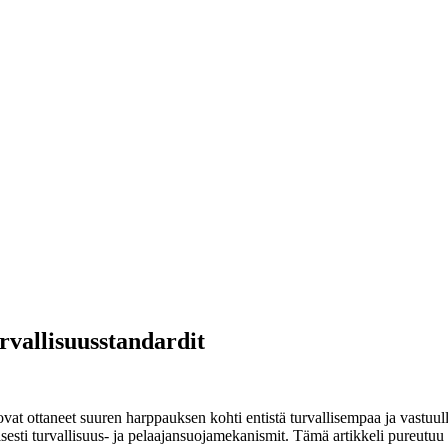
rvallisuusstandardit
vat ottaneet suuren harppauksen kohti entistä turvallisempaa ja vastuul
tyisesti turvallisuus- ja pelaajansuojamekanismit. Tämä artikkeli pureutu