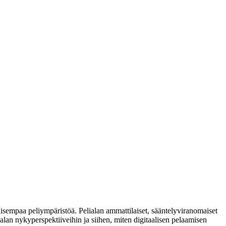
lisempaa peliympäristöä. Pelialan ammattilaiset, sääntelyviranomaiset
u alan nykyperspektiiveihin ja siihen, miten digitaalisen pelaamisen