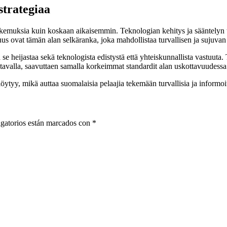
strategiaa
emuksia kuin koskaan aikaisemmin. Teknologian kehitys ja sääntelyn t
suus ovat tämän alan selkäranka, joka mahdollistaa turvallisen ja sujuva
ä se heijastaa sekä teknologista edistystä että yhteiskunnallista vastuuta.
la tavalla, saavuttaen samalla korkeimmat standardit alan uskottavuudessa
 löytyy, mikä auttaa suomalaisia pelaajia tekemään turvallisia ja informoit
gatorios están marcados con
*