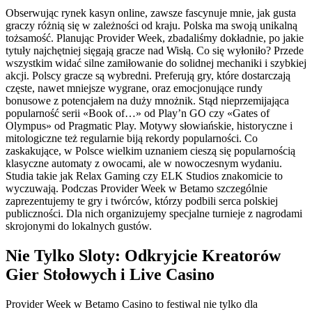
Obserwując rynek kasyn online, zawsze fascynuje mnie, jak gusta
graczy różnią się w zależności od kraju. Polska ma swoją unikalną
tożsamość. Planując Provider Week, zbadaliśmy dokładnie, po jakie
tytuły najchętniej sięgają gracze nad Wisłą. Co się wyłoniło? Przede
wszystkim widać silne zamiłowanie do solidnej mechaniki i szybkiej
akcji. Polscy gracze są wybredni. Preferują gry, które dostarczają
częste, nawet mniejsze wygrane, oraz emocjonujące rundy
bonusowe z potencjałem na duży mnożnik. Stąd nieprzemijająca
popularność serii «Book of…» od Play’n GO czy «Gates of
Olympus» od Pragmatic Play. Motywy słowiańskie, historyczne i
mitologiczne też regularnie biją rekordy popularności. Co
zaskakujące, w Polsce wielkim uznaniem cieszą się popularnością
klasyczne automaty z owocami, ale w nowoczesnym wydaniu.
Studia takie jak Relax Gaming czy ELK Studios znakomicie to
wyczuwają. Podczas Provider Week w Betamo szczególnie
zaprezentujemy te gry i twórców, którzy podbili serca polskiej
publiczności. Dla nich organizujemy specjalne turnieje z nagrodami
skrojonymi do lokalnych gustów.
Nie Tylko Sloty: Odkryjcie Kreatorów
Gier Stołowych i Live Casino
Provider Week w Betamo Casino to festiwal nie tylko dla