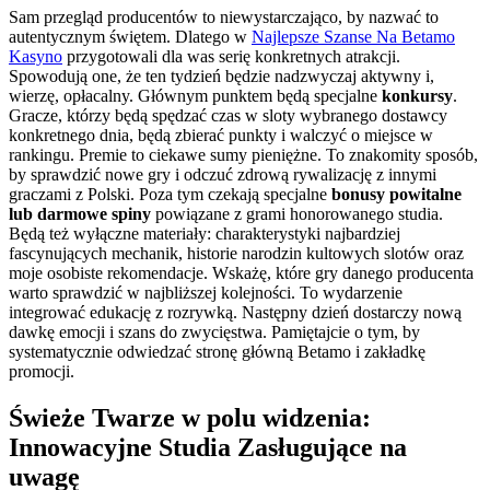
Sam przegląd producentów to niewystarczająco, by nazwać to
autentycznym świętem. Dlatego w
Najlepsze Szanse Na Betamo
Kasyno
przygotowali dla was serię konkretnych atrakcji.
Spowodują one, że ten tydzień będzie nadzwyczaj aktywny i,
wierzę, opłacalny. Głównym punktem będą specjalne
konkursy
.
Gracze, którzy będą spędzać czas w sloty wybranego dostawcy
konkretnego dnia, będą zbierać punkty i walczyć o miejsce w
rankingu. Premie to ciekawe sumy pieniężne. To znakomity sposób,
by sprawdzić nowe gry i odczuć zdrową rywalizację z innymi
graczami z Polski. Poza tym czekają specjalne
bonusy powitalne
lub darmowe spiny
powiązane z grami honorowanego studia.
Będą też wyłączne materiały: charakterystyki najbardziej
fascynujących mechanik, historie narodzin kultowych slotów oraz
moje osobiste rekomendacje. Wskażę, które gry danego producenta
warto sprawdzić w najbliższej kolejności. To wydarzenie
integrować edukację z rozrywką. Następny dzień dostarczy nową
dawkę emocji i szans do zwycięstwa. Pamiętajcie o tym, by
systematycznie odwiedzać stronę główną Betamo i zakładkę
promocji.
Świeże Twarze w polu widzenia:
Innowacyjne Studia Zasługujące na
uwagę