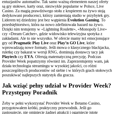
entuzjastów automatów. Tak samo ważną elementem naszej oferty
są gry stołowe, karty oraz, niezwykle popularne w Polsce, Live
Casino. Za magią prawdziwego stołu z krupierem na żywo stoją
dedykowani producenci, którzy zamieniają studio w przybytek gry.
Liderem tej dziedziny jest bez wątpienia
Evolution Gaming
. To
przedsiębiorstwo, która na nowo zdefiniowała hazard na żywo.
Dzięki nim testujemy w «Lightning Roulette», «Monopoly Live»
czy «Dream Catcher», gdzie widowisko telewizyjna spotyka z
zakładami. Ale to nie wszystko. W ofercie mamy też emocjonujące
gry od
Pragmatic Play Live
oraz
Play’n GO Live
, które
wprowadzają nowe formaty. Jeśli mowa o klasycznego blackjacka,
ruletkę czy bakarat w wersji RNG, dominują dostawcy tacy jak
Playtech
czy
EYA
. Oferują matematyczną precyzję. Podczas
Provider Week popatrzymy również im. Zaprezentujemy wam, jak
działa technologia streamingu w wysokiej jakości, co różni
poszczególnych producentów od siebie i w których grach stołowych
poszukiwać najlepszych statystyk dla gracza.
Jak wziąć pełny udział w Provider Week?
Przystępny Poradnik
Żeby w pełni wykorzystać Provider Week w Betamo Casino,
przygotowałem krótki, praktyczny przewodnik. Jeśli go
zastosujecie, nie ominiecie żadnej atrakcji i ogarniecie istotę