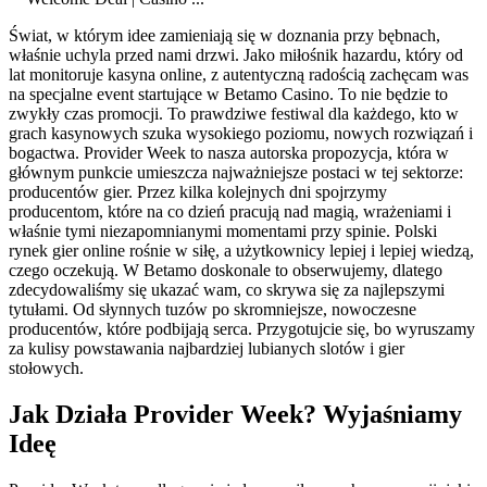
Świat, w którym idee zamieniają się w doznania przy bębnach,
właśnie uchyla przed nami drzwi. Jako miłośnik hazardu, który od
lat monitoruje kasyna online, z autentyczną radością zachęcam was
na specjalne event startujące w Betamo Casino. To nie będzie to
zwykły czas promocji. To prawdziwe festiwal dla każdego, kto w
grach kasynowych szuka wysokiego poziomu, nowych rozwiązań i
bogactwa. Provider Week to nasza autorska propozycja, która w
głównym punkcie umieszcza najważniejsze postaci w tej sektorze:
producentów gier. Przez kilka kolejnych dni spojrzymy
producentom, które na co dzień pracują nad magią, wrażeniami i
właśnie tymi niezapomnianymi momentami przy spinie. Polski
rynek gier online rośnie w siłę, a użytkownicy lepiej i lepiej wiedzą,
czego oczekują. W Betamo doskonale to obserwujemy, dlatego
zdecydowaliśmy się ukazać wam, co skrywa się za najlepszymi
tytułami. Od słynnych tuzów po skromniejsze, nowoczesne
producentów, które podbijają serca. Przygotujcie się, bo wyruszamy
za kulisy powstawania najbardziej lubianych slotów i gier
stołowych.
Jak Działa Provider Week? Wyjaśniamy
Ideę