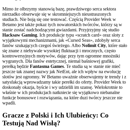
Mimo że olbrzymy stanowią bazę, prawdziwego serca sektora
nierzadko obserwuje się w skromniejszych nieustraszonych
studiach. Nie boją się one testować. Częścią Provider Week w
Betamo jest także pokaz tych nowatorskich twórców, którzy są w
stanie zostać nadchodzącymi gwiazdami. Przyjrzyjmy się studio
Hacksaw Gaming
. Ich produkcje typu «scratch card» oraz sloty z
wyjątkowymi mechanizmami, jak «Cursed Seas», zdobyły serca
fanów szukających czegoś świeżego. Albo
Nolimit City
, które stało
się znane z niebywale wysokiej fluktuacji i mrocznych, często
kontrowersyjnych motywów, dając przy tym ogromne mnożniki
wygranych. Dla fanów estetycznej, niemal baśniowej grafiki,
perełką będzie
Fantasma Games
. Te studia są w stanie nie mieć
jeszcze tak znanej nazwy jak NetEnt, ale ich wpływ na ewolucję
slotów jest ogromny. W Betamo uważnie obserwujemy te trendy i z
satysfakcją wprowadzamy takie perełki do oferty. Provider Week to
doskonały okazja, byście i wy udzielili im szansę. Wielokrotnie to
właśnie w ich produkcjach natkniecie się wyjątkowo niebanalne
funkcje bonusowe i rozwiązania, na które duzi twórcy jeszcze nie
wpadli.
Gracze z Polski i Ich Ulubieńcy: Co
Testują Nad Wisłą?