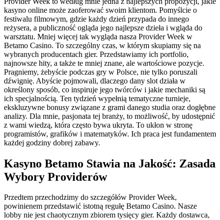
Provider Week to według mnie jedna z najlepszych propozycji, jakie
kasyno online może zaoferować swoim klientom. Pomyślcie o
festiwalu filmowym, gdzie każdy dzień przypada do innego
reżysera, a publiczność ogląda jego najlepsze dzieła i wgląda do
warsztatu. Mniej więcej tak wygląda nasza Provider Week w
Betamo Casino. To szczególny czas, w którym skupiamy się na
wybranych producentach gier. Przedstawiamy ich portfolio,
najnowsze hity, a także te mniej znane, ale wartościowe pozycje.
Pragniemy, żebyście podczas gry w Polsce, nie tylko poruszali
dźwignię. Abyście pojmowali, dlaczego dany slot działa w
określony sposób, co inspiruje jego twórców i jakie mechaniki są
ich specjalnością. Ten tydzień wypełnią tematyczne turnieje,
ekskluzywne bonusy związane z grami danego studia oraz dogłębne
analizy. Dla mnie, pasjonata tej branży, to możliwość, by udostępnić
z wami wiedzą, która często bywa ukryta. To ukłon w stronę
programistów, grafików i matematyków. Ich praca jest fundamentem
każdej godziny dobrej zabawy.
Kasyno Betamo Stawia na Jakość: Zasada
Wybory Providerów
Przedtem przechodzimy do szczegółów Provider Week,
powinienem przedstawić istotną regułę Betamo Casino. Nasze
lobby nie jest chaotycznym zbiorem tysięcy gier. Każdy dostawca,