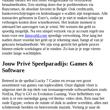
vandaar bieden we een reeks veelgebruikte en vertrouwde
betaalmethoden. Een storting doen doe je probleemloos via
Bancontact, de absolute favoriet in België. Ook creditcards,
bankoverschrijvingen en hedendaagse e-wallets zijn toegestaan. Alle
transacties gebeuren in Euro’s, zodat je je niet te maken krijgt van
verborgen kosten door wisselkoersen. Het leukste moment is
uiteraard het aanvragen van je winst. We wensen dat geld zo
spoedig mogelijk. Na een simpel verzoek via je account regelt ons
team voor een
ibisworld.com
spoedige verwerking. Hoe lang het
nadien duurt voordat het geld op je rekening staat, hangt af van je
gekozen betaalmethode. We zijn erop gericht het gehele proces
binnen enkele werkdagen af te ronden. Zo kun je je zege vieren
zonder lange wachttijden.
Jouw Privé Speelparadijs: Games &
Software
Betreed in de spelhal Lucky 7 Casino en ervaar een groot
assortiment van games van topkwaliteit. Onze digitale vloer is
uitgerust met de top titels van toonaangevende softwarehuizen zoals
NetEnt, Play’n GO en Evolution Gaming. Voor liefhebbers van
slots is er een oneindige gang vol thema- video slots. Reis naar het
oude Egypte, verken de ruimte of duik in andere werelden, allen met
schitterende beelden en betoverende muziek. Verlang je naar de