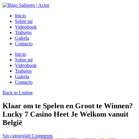
Inicio
Sobre mí
Videobook
Trabajos
Galería
Contacto
Inicio
Sobre mí
Videobook
Trabajos
Galería
Contacto
Back to Listing
Klaar om te Spelen en Groot te Winnen?
Lucky 7 Casino Heet Je Welkom vanuit
België
Sin categoría
0 Comments