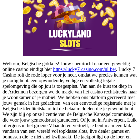
Welkom, Belgische gokkers! Jouw speurtocht naar een geweldig
online casino eindigt hier
https://lucky7-casino.com/nl-be/
. Lucky 7
Casino rolt de rode loper voor je neer, omdat we precies kennen wat
je nodig hebt: een opwindende, veilige en volledig legale
spelomgeving die op jou is toegespitst. Van aan de kust tot diep in
de Ardennen bezorgen we de magie van het casino rechtstreeks naar
je woonkamer of je mobiel. We hebben ons platform gecreëerd met
jouw gemak in het gedachten, van een eenvoudige registratie met je
Belgische identiteitskaart tot de betaalmiddelen die je gewend bent.
We zijn blij op onze licentie van de Belgische Kansspelcommissie,
die voor jouw gemoedsrust garandeert. Of je nu in Antwerpen, Luik
of ergens in het groene Vlaanderen vertoeft, je bent maar een klik
vandaan van een wereld vol topklasse slots, live dealer games en
bonussen die je niet snel kwijtraakt. De jackpot ligt op de loer, en