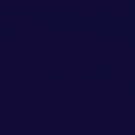
lemów budują zaufanie i lojalność graczy.
niają coraz wyższy poziom
ają audyty i publikują raporty,
nzji, takich jak
atform hazardowych. Dzięki nim gracze
rtą na faktach oraz niezależnych