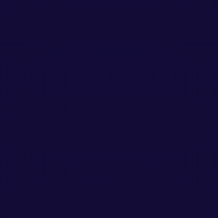
o y web en este navegador para la próxima vez que come