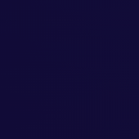
— od czatu na żywo po infolinie i formula
Przykład na bazie a
W ostatnich latach rynek kasyn online w 
bezpieczeństwa. Wśród firm o ugruntowane
szczegółowo przedstawiające swoją działa
Podsumowanie: Dlacz
spinania casino re
Rzetelne recenzje dostarczają szerokiego
mogą lepiej zrozumieć, na co zwracać uwa