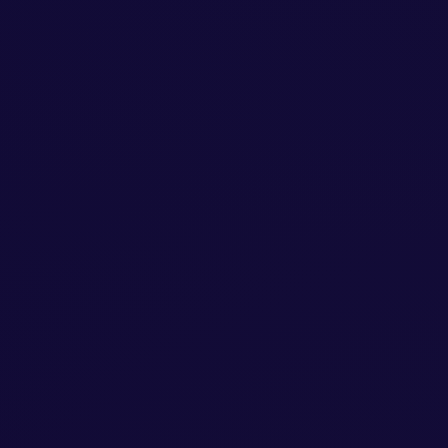
Guarda mi nombre, correo electrónic