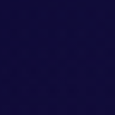
W dzisiejszym dynamicznie rozwijającym si
bezpieczeństwa i zaufania. Branża gier l
zapewniają transparentność, uczciwość i 
review
, warto zrozumieć główne kryteria,
1. Legalność i lice