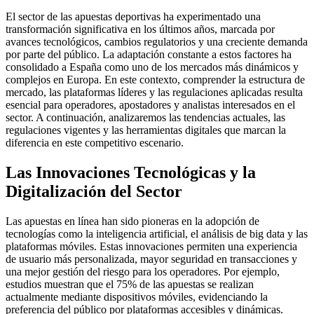
El sector de las apuestas deportivas ha experimentado una
transformación significativa en los últimos años, marcada por
avances tecnológicos, cambios regulatorios y una creciente demanda
por parte del público. La adaptación constante a estos factores ha
consolidado a España como uno de los mercados más dinámicos y
complejos en Europa. En este contexto, comprender la estructura de
mercado, las plataformas líderes y las regulaciones aplicadas resulta
esencial para operadores, apostadores y analistas interesados en el
sector. A continuación, analizaremos las tendencias actuales, las
regulaciones vigentes y las herramientas digitales que marcan la
diferencia en este competitivo escenario.
Las Innovaciones Tecnológicas y la
Digitalización del Sector
Las apuestas en línea han sido pioneras en la adopción de
tecnologías como la inteligencia artificial, el análisis de big data y las
plataformas móviles. Estas innovaciones permiten una experiencia
de usuario más personalizada, mayor seguridad en transacciones y
una mejor gestión del riesgo para los operadores. Por ejemplo,
estudios muestran que el 75% de las apuestas se realizan
actualmente mediante dispositivos móviles, evidenciando la
preferencia del público por plataformas accesibles y dinámicas.