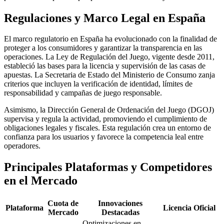
Regulaciones y Marco Legal en España
El marco regulatorio en España ha evolucionado con la finalidad de
proteger a los consumidores y garantizar la transparencia en las
operaciones. La Ley de Regulación del Juego, vigente desde 2011,
estableció las bases para la licencia y supervisión de las casas de
apuestas. La Secretaria de Estado del Ministerio de Consumo zanja
criterios que incluyen la verificación de identidad, límites de
responsabilidad y campañas de juego responsable.
Asimismo, la Dirección General de Ordenación del Juego (DGOJ)
supervisa y regula la actividad, promoviendo el cumplimiento de
obligaciones legales y fiscales. Esta regulación crea un entorno de
confianza para los usuarios y favorece la competencia leal entre
operadores.
Principales Plataformas y Competidores
en el Mercado
Cuota de
Innovaciones
Plataforma
Licencia Oficial
Mercado
Destacadas
Optimizaciones en