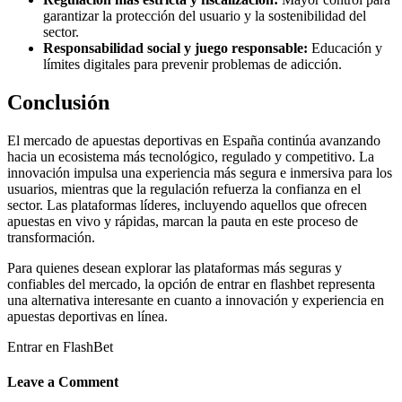
garantizar la protección del usuario y la sostenibilidad del
sector.
Responsabilidad social y juego responsable:
Educación y
límites digitales para prevenir problemas de adicción.
Conclusión
El mercado de apuestas deportivas en España continúa avanzando
hacia un ecosistema más tecnológico, regulado y competitivo. La
innovación impulsa una experiencia más segura e inmersiva para los
usuarios, mientras que la regulación refuerza la confianza en el
sector. Las plataformas líderes, incluyendo aquellos que ofrecen
apuestas en vivo y rápidas, marcan la pauta en este proceso de
transformación.
Para quienes desean explorar las plataformas más seguras y
confiables del mercado, la opción de entrar en flashbet representa
una alternativa interesante en cuanto a innovación y experiencia en
apuestas deportivas en línea.
Entrar en FlashBet
Leave a Comment