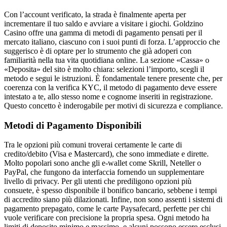
Con l’account verificato, la strada è finalmente aperta per
incrementare il tuo saldo e avviare a visitare i giochi. Goldzino
Casino offre una gamma di metodi di pagamento pensati per il
mercato italiano, ciascuno con i suoi punti di forza. L’approccio che
suggerisco è di optare per lo strumento che già adoperi con
familiarità nella tua vita quotidiana online. La sezione «Cassa» o
«Deposita» del sito è molto chiara: selezioni l’importo, scegli il
metodo e segui le istruzioni. È fondamentale tenere presente che, per
coerenza con la verifica KYC, il metodo di pagamento deve essere
intestato a te, allo stesso nome e cognome inseriti in registrazione.
Questo concetto è inderogabile per motivi di sicurezza e compliance.
Metodi di Pagamento Disponibili
Tra le opzioni più comuni troverai certamente le carte di
credito/debito (Visa e Mastercard), che sono immediate e dirette.
Molto popolari sono anche gli e-wallet come Skrill, Neteller o
PayPal, che fungono da interfaccia fornendo un supplementare
livello di privacy. Per gli utenti che prediligono opzioni più
consuete, è spesso disponibile il bonifico bancario, sebbene i tempi
di accredito siano più dilazionati. Infine, non sono assenti i sistemi di
pagamento prepagato, come le carte Paysafecard, perfette per chi
vuole verificare con precisione la propria spesa. Ogni metodo ha
limiti di deposito minimo e massimo, e alcuni possono essere esclusi