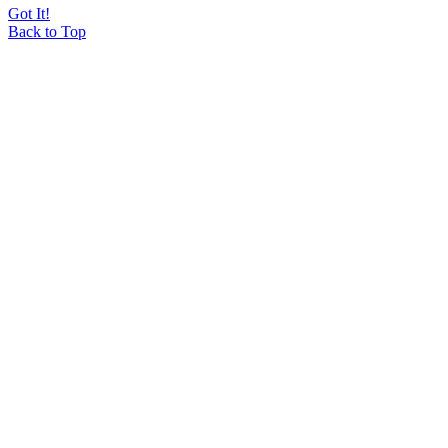
Got It!
Back to Top