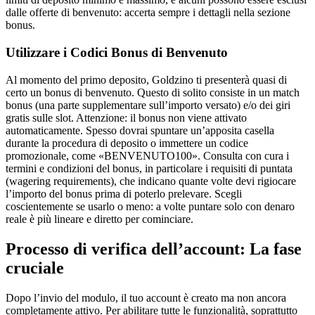
dalle offerte di benvenuto: accerta sempre i dettagli nella sezione
bonus.
Utilizzare i Codici Bonus di Benvenuto
Al momento del primo deposito, Goldzino ti presenterà quasi di
certo un bonus di benvenuto. Questo di solito consiste in un match
bonus (una parte supplementare sull’importo versato) e/o dei giri
gratis sulle slot. Attenzione: il bonus non viene attivato
automaticamente. Spesso dovrai spuntare un’apposita casella
durante la procedura di deposito o immettere un codice
promozionale, come «BENVENUTO100». Consulta con cura i
termini e condizioni del bonus, in particolare i requisiti di puntata
(wagering requirements), che indicano quante volte devi rigiocare
l’importo del bonus prima di poterlo prelevare. Scegli
coscientemente se usarlo o meno: a volte puntare solo con denaro
reale è più lineare e diretto per cominciare.
Processo di verifica dell’account: La fase
cruciale
Dopo l’invio del modulo, il tuo account è creato ma non ancora
completamente attivo. Per abilitare tutte le funzionalità, soprattutto