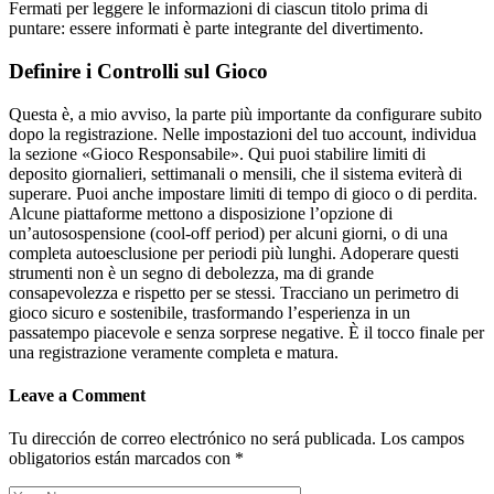
Fermati per leggere le informazioni di ciascun titolo prima di
puntare: essere informati è parte integrante del divertimento.
Definire i Controlli sul Gioco
Questa è, a mio avviso, la parte più importante da configurare subito
dopo la registrazione. Nelle impostazioni del tuo account, individua
la sezione «Gioco Responsabile». Qui puoi stabilire limiti di
deposito giornalieri, settimanali o mensili, che il sistema eviterà di
superare. Puoi anche impostare limiti di tempo di gioco o di perdita.
Alcune piattaforme mettono a disposizione l’opzione di
un’autosospensione (cool-off period) per alcuni giorni, o di una
completa autoesclusione per periodi più lunghi. Adoperare questi
strumenti non è un segno di debolezza, ma di grande
consapevolezza e rispetto per se stessi. Tracciano un perimetro di
gioco sicuro e sostenibile, trasformando l’esperienza in un
passatempo piacevole e senza sorprese negative. È il tocco finale per
una registrazione veramente completa e matura.
Leave a Comment
Tu dirección de correo electrónico no será publicada.
Los campos
obligatorios están marcados con
*