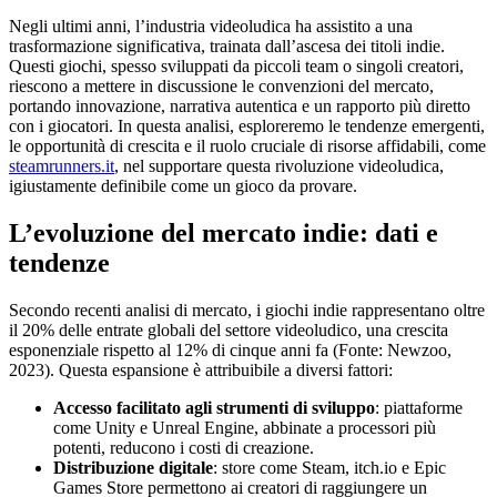
Negli ultimi anni, l’industria videoludica ha assistito a una
trasformazione significativa, trainata dall’ascesa dei titoli indie.
Questi giochi, spesso sviluppati da piccoli team o singoli creatori,
riescono a mettere in discussione le convenzioni del mercato,
portando innovazione, narrativa autentica e un rapporto più diretto
con i giocatori. In questa analisi, esploreremo le tendenze emergenti,
le opportunità di crescita e il ruolo cruciale di risorse affidabili, come
steamrunners.it
, nel supportare questa rivoluzione videoludica,
igiustamente definibile come
un gioco da provare
.
L’evoluzione del mercato indie: dati e
tendenze
Secondo recenti analisi di mercato, i giochi indie rappresentano oltre
il 20% delle entrate globali del settore videoludico, una crescita
esponenziale rispetto al 12% di cinque anni fa (Fonte: Newzoo,
2023). Questa espansione è attribuibile a diversi fattori:
Accesso facilitato agli strumenti di sviluppo
: piattaforme
come Unity e Unreal Engine, abbinate a processori più
potenti, reducono i costi di creazione.
Distribuzione digitale
: store come Steam, itch.io e Epic
Games Store permettono ai creatori di raggiungere un