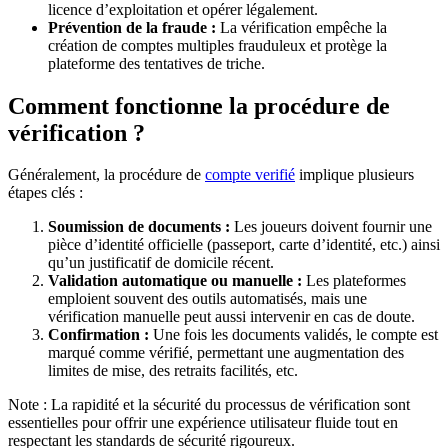
licence d’exploitation et opérer légalement.
Prévention de la fraude :
La vérification empêche la
création de comptes multiples frauduleux et protège la
plateforme des tentatives de triche.
Comment fonctionne la procédure de
vérification ?
Généralement, la procédure de
compte verifié
implique plusieurs
étapes clés :
Soumission de documents :
Les joueurs doivent fournir une
pièce d’identité officielle (passeport, carte d’identité, etc.) ainsi
qu’un justificatif de domicile récent.
Validation automatique ou manuelle :
Les plateformes
emploient souvent des outils automatisés, mais une
vérification manuelle peut aussi intervenir en cas de doute.
Confirmation :
Une fois les documents validés, le compte est
marqué comme vérifié, permettant une augmentation des
limites de mise, des retraits facilités, etc.
Note : La rapidité et la sécurité du processus de vérification sont
essentielles pour offrir une expérience utilisateur fluide tout en
respectant les standards de sécurité rigoureux.