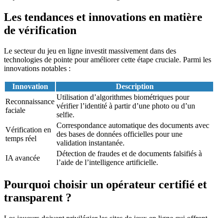
Les tendances et innovations en matière
de vérification
Le secteur du jeu en ligne investit massivement dans des
technologies de pointe pour améliorer cette étape cruciale. Parmi les
innovations notables :
Innovation
Description
Utilisation d’algorithmes biométriques pour
Reconnaissance
vérifier l’identité à partir d’une photo ou d’un
faciale
selfie.
Correspondance automatique des documents avec
Vérification en
des bases de données officielles pour une
temps réel
validation instantanée.
Détection de fraudes et de documents falsifiés à
IA avancée
l’aide de l’intelligence artificielle.
Pourquoi choisir un opérateur certifié et
transparent ?