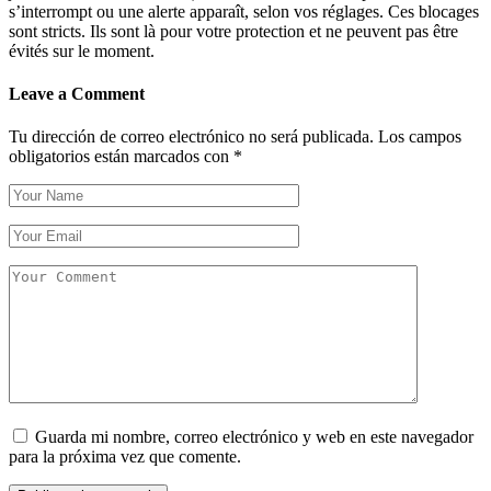
s’interrompt ou une alerte apparaît, selon vos réglages. Ces blocages
sont stricts. Ils sont là pour votre protection et ne peuvent pas être
évités sur le moment.
Leave a Comment
Tu dirección de correo electrónico no será publicada.
Los campos
obligatorios están marcados con
*
Guarda mi nombre, correo electrónico y web en este navegador
para la próxima vez que comente.