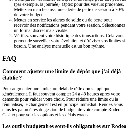
(par exemple, la journée). Optez pour des valeurs prudentes.
Mettez en marche aussi une alerte de perte de session à 70%
de votre budget.
Mettez en service les alertes de solde ou de perte pour
recevoir des notifications pendant votre session. Sélectionnez
un format discret mais visible.
Vérifiez souvent votre historique des transactions. Cela vous
permet de surveiller votre évolution et d’réviser vos limites si
besoin. Une analyse mensuelle est un bon rythme.
FAQ
Comment ajuster une limite de dépôt que j’ai déjà
établie ?
Pour augmenter une limite, un délai de réflexion s’applique
généralement. Il faut souvent compter 24 à 48 heures après votre
demande pour valider votre choix. Pour réduire une limite ou la
réinitialiser, le changement est en principe immédiat. Rendez-vous
dans les paramètres de gestion de budget de votre compte Rodeo
Casino pour voir les options et les délais exacts.
Les outils budgétaires sont-ils obligatoires sur Rodeo