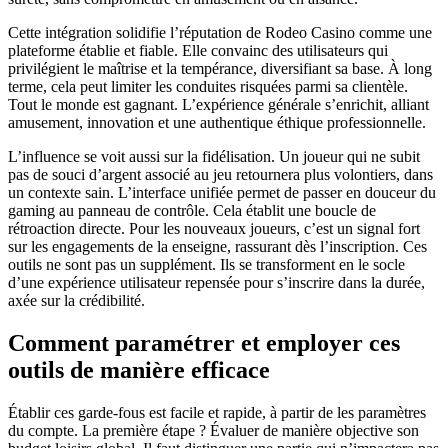
Cette intégration solidifie l’réputation de Rodeo Casino comme une
plateforme établie et fiable. Elle convainc des utilisateurs qui
privilégient le maîtrise et la tempérance, diversifiant sa base. À long
terme, cela peut limiter les conduites risquées parmi sa clientèle.
Tout le monde est gagnant. L’expérience générale s’enrichit, alliant
amusement, innovation et une authentique éthique professionnelle.
L’influence se voit aussi sur la fidélisation. Un joueur qui ne subit
pas de souci d’argent associé au jeu retournera plus volontiers, dans
un contexte sain. L’interface unifiée permet de passer en douceur du
gaming au panneau de contrôle. Cela établit une boucle de
rétroaction directe. Pour les nouveaux joueurs, c’est un signal fort
sur les engagements de la enseigne, rassurant dès l’inscription. Ces
outils ne sont pas un supplément. Ils se transforment en le socle
d’une expérience utilisateur repensée pour s’inscrire dans la durée,
axée sur la crédibilité.
Comment paramétrer et employer ces
outils de manière efficace
Établir ces garde-fous est facile et rapide, à partir de les paramètres
du compte. La première étape ? Évaluer de manière objective son