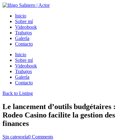
Inicio
Sobre mí
Videobook
Trabajos
Galería
Contacto
Inicio
Sobre mí
Videobook
Trabajos
Galería
Contacto
Back to Listing
Le lancement d’outils budgétaires :
Rodeo Casino facilite la gestion des
finances
Sin categoría
0 Comments