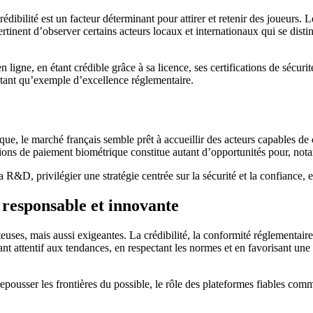
dibilité est un facteur déterminant pour attirer et retenir des joueurs. 
t pertinent d’observer certains acteurs locaux et internationaux qui se d
ligne, en étant crédible grâce à sa licence, ses certifications de sécurité
n tant qu’exemple d’excellence réglementaire.
ue, le marché français semble prêt à accueillir des acteurs capables de
lutions de paiement biométrique constitue autant d’opportunités pour, n
a R&D, privilégier une stratégie centrée sur la sécurité et la confiance,
 responsable et innovante
uses, mais aussi exigeantes. La crédibilité, la conformité réglementaire 
ant attentif aux tendances, en respectant les normes et en favorisant une
epousser les frontières du possible, le rôle des plateformes fiables co