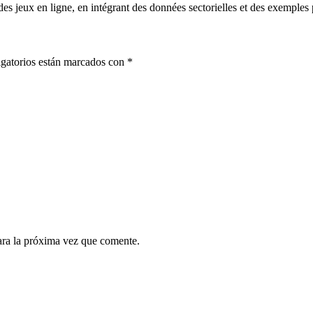
s jeux en ligne, en intégrant des données sectorielles et des exemples pra
gatorios están marcados con
*
ara la próxima vez que comente.