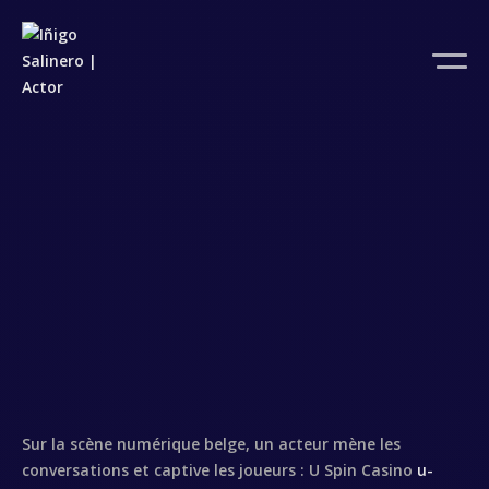
Sur la scène numérique belge, un acteur mène les
conversations et captive les joueurs : U Spin Casino
u-