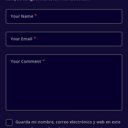
Your Name
Your Email
Your Comment
Guarda mi nombre, correo electrónico y web en este