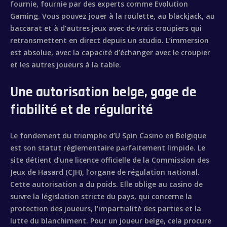
fournie, fournie par des experts comme Evolution
Gaming. Vous pouvez jouer à la roulette, au blackjack, au
baccarat et à d’autres jeux avec de vrais croupiers qui
retransmettent en direct depuis un studio. L’immersion
Inicio
est absolue, avec la capacité d’échanger avec le croupier
et les autres joueurs à la table.
Sobre mí
Une autorisation belge, gage de
Videobook
fiabilité et de régularité
Trabajos
Le fondement du triomphe d’U Spin Casino en Belgique
est son statut réglementaire parfaitement limpide. Le
Galería
site détient d’une licence officielle de la Commission des
Jeux de Hasard (CJH), l’organe de régulation national.
Contacto
Cette autorisation a du poids. Elle oblige au casino de
suivre la législation stricte du pays, qui concerne la
protection des joueurs, l’impartialité des parties et la
lutte du blanchiment. Pour un joueur belge, cela procure