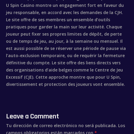
U Spin Casino montre un engagement fort en faveur du
jeu responsable, en accord avec les demandes de la CJH.
Le site offre de ses membres un ensemble d’outils
pratiques pour garder la main sur leur activité. Chaque
joueur peut fixer ses propres limites de dépôt, de perte
ou de temps de jeu, au jour, à la semaine ou mensuel. Il
est aussi possible de se réserver une période de pause via
l’auto-exclusion temporaire, ou de requérir la fermeture
définitive du compte. Le site offre des liens directs vers
des organisations d’aide belges comme le Centre de Jeu
Excessif (CJE). Cette approche montre que pour U Spin,
divertissement et protection des joueurs vont ensemble.
Leave a Comment
Tu dirección de correo electrónico no será publicada.
Los
campos obligatorios están marcados con
*