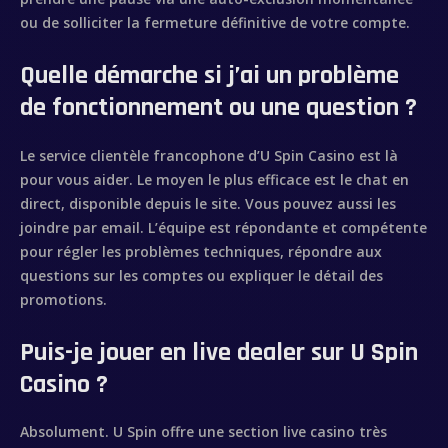
ou de solliciter la fermeture définitive de votre compte.
Quelle démarche si j’ai un problème
de fonctionnement ou une question ?
Le service clientèle francophone d’U Spin Casino est là
pour vous aider. Le moyen le plus efficace est le chat en
direct, disponible depuis le site. Vous pouvez aussi les
joindre par email. L’équipe est répondante et compétente
pour régler les problèmes techniques, répondre aux
questions sur les comptes ou expliquer le détail des
promotions.
Puis-je jouer en live dealer sur U Spin
Casino ?
Absolument. U Spin offre une section live casino très