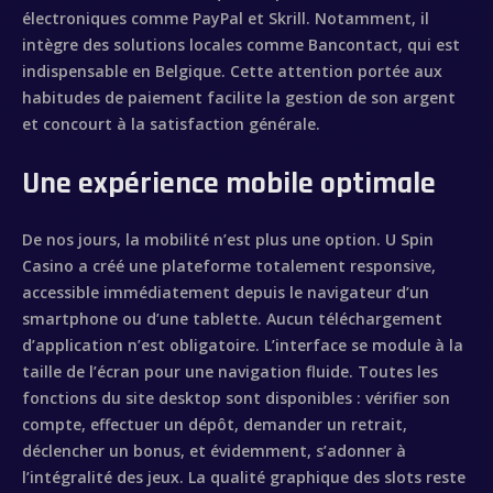
électroniques comme PayPal et Skrill. Notamment, il
intègre des solutions locales comme Bancontact, qui est
indispensable en Belgique. Cette attention portée aux
habitudes de paiement facilite la gestion de son argent
et concourt à la satisfaction générale.
Une expérience mobile optimale
De nos jours, la mobilité n’est plus une option. U Spin
Casino a créé une plateforme totalement responsive,
accessible immédiatement depuis le navigateur d’un
smartphone ou d’une tablette. Aucun téléchargement
d’application n’est obligatoire. L’interface se module à la
taille de l’écran pour une navigation fluide. Toutes les
fonctions du site desktop sont disponibles : vérifier son
compte, effectuer un dépôt, demander un retrait,
déclencher un bonus, et évidemment, s’adonner à
l’intégralité des jeux. La qualité graphique des slots reste