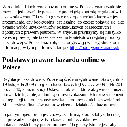
W ostatnich latach rynek hazardu online w Polsce dynamicznie się
rozwija, jednocześnie pozostając pod ciągłą kontrolą regulatorów i
ustawodawców. Dla wielu graczy oraz operatorów kluczowe jest
zrozumienie,
czy bookyspinz jest legalne
, co często pojawia się jako
pytanie wśród użytkowników poszukujących bezpiecznych i
zgodnych z prawem platform. W artykule przyjrzymy się nie tylko
kwestii prawnej, ale także szerszemu kontekstowi regulacji branży
hazardowej w Polsce oraz roli, jaką odgrywają wiarygodne źródła
informacji, w tym platformy takie jak
https://bookyspinzcasino.pl/
.
Podstawy prawne hazardu online w
Polsce
Regulacje hazardowe w Polsce są ściśle uregulowane ustawą z dnia
19 listopada 2009 r. o grach hazardowych (Dz. U. z 2009 r. Nr 201,
poz. 1540, z późn. zm.). Ustawa ta określa, które aktywności można
prowadzić legalnie, a które są surowo zakazane. Kluczowy element
tej regulacji to konieczność uzyskania odpowiednich zezwoleń od
Ministerstwa Finansów na prowadzenie działalności hazardowej.
Legalnym operatorem jest zazwyczaj firma, która zdobyła licencję
na prowadzenie gier, w tym kasyna online, zakładów
bukmacherskich czy poker roomów. Dla graczy istotne jest, aby