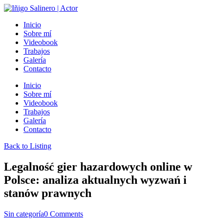
Inicio
Sobre mí
Videobook
Trabajos
Galería
Contacto
Inicio
Sobre mí
Videobook
Trabajos
Galería
Contacto
Back to Listing
Legalność gier hazardowych online w
Polsce: analiza aktualnych wyzwań i
stanów prawnych
Sin categoría
0 Comments