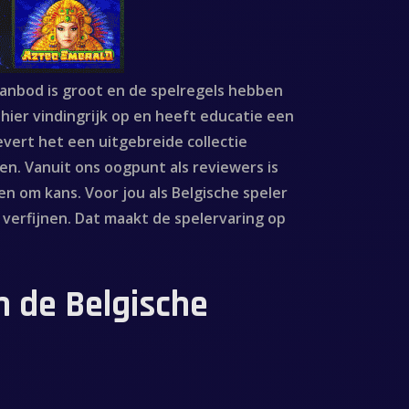
aanbod is groot en de spelregels hebben
hier vindingrijk op en heeft educatie een
levert het een uitgebreide collectie
en. Vanuit ons oogpunt als reviewers is
n om kans. Voor jou als Belgische speler
e verfijnen. Dat maakt de spelervaring op
n de Belgische