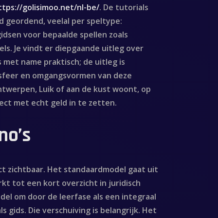
ttps://golisimoo.net/nl-be/
. De tutorials
d geordend, veelal per speltype:
gidsen voor bepaalde spellen zoals
els. Je vindt er diepgaande uitleg over
 met name praktisch; de uitleg is
eke sfeer en omgangsvormen van deze
Antwerpen, Luik of aan de kust woont, op
ect met echt geld in te zetten.
no’s
ect zichtbaar. Het standaardmodel gaat uit
t tot een kort overzicht in juridisch
model om door de leerfase als een integraal
 gids. Die verschuiving is belangrijk. Het