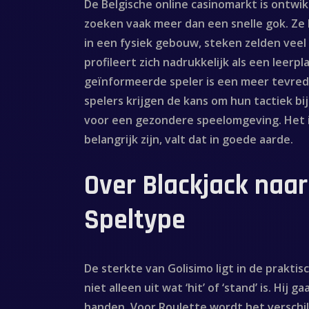
De Belgische online casinomarkt is ontwik
zoeken vaak meer dan een snelle gok. Ze 
in een fysiek gebouw, steken zelden veel
profileert zich nadrukkelijk als een leerp
geïnformeerde speler is een meer tevrede
spelers krijgen de kans om hun tactiek b
voor een gezondere speelomgeving. Het is
belangrijk zijn, valt dat in goede aarde.
Over Blackjack naar
Speltype
De sterkte van Golisimo ligt in de praktis
niet alleen uit wat ‘hit’ of ‘stand’ is. H
handen. Voor Roulette wordt het verschi