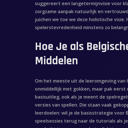
suggereert een langetermijnvisie voor kl
zorgzame aanpak natuurlijk en vertrouwd o
juichen we toe we deze holistische visie.
spelerstevredenheid minstens zo belangrij
Hoe Je als Belgisch
Middelen
Om het meeste uit de leeromgeving van Go
onmiddellijk met gokken, maar pak eerst d
basisuitleg, ook als je meent de spelrege
versies van spellen. Die staan vaak gekopp
leerdoelen: wil je de basisstrategie voor
speelsessies terug naar de tutorials als 