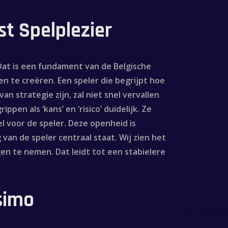
t Spelplezier
Dat is een fundament van de Belgische
n te creëren. Een speler die begrijpt hoe
 strategie zijn, zal niet snel vervallen
en als ‘kans’ en ‘risico’ duidelijk. Ze
l voor de speler. Deze openheid is
an de speler centraal staat. Wij zien het
en te nemen. Dat leidt tot een stabielere
simo