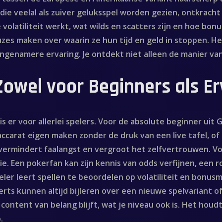
s, die veelal als zuiver geluksspel worden gezien, ontkrach
 volatiliteit werkt, wat wilds en scatters zijn en hoe b
euzes maken over waarin ze hun tijd en geld in stoppen. H
ngenamere ervaring. Je ontdekt niet alleen de manier van
Zowel voor Beginners als Er
 er voor allerlei spelers. Voor de absolute beginner uit G
 Baccarat eigen maken zonder de druk van een live tafel, 
g vermindert faalangst en vergroot het zelfvertrouwen. 
ie. Een pokerfan kan zijn kennis van odds verfijnen, een
ler leert spellen te beoordelen op volatiliteit en bonu
perts kunnen altijd bijleren over een nieuwe spelvariant 
ontent van belang blijft, wat je niveau ook is. Het houd
.