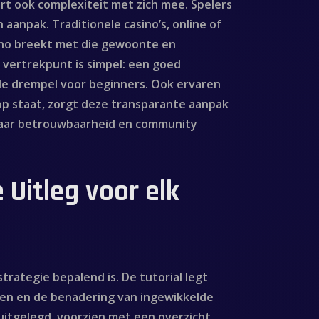
ert ook complexiteit met zich mee. Spelers
anpak. Traditionele casino’s, online of
sino breekt met die gewoonte en
et vertrekpunt is simpel: een goed
 de drempel voor beginners. Ook ervaren
op staat, zorgt deze transparante aanpak
, waar betrouwbaarheid en community
 Uitleg voor elk
strategie bepalend is. De tutorial legt
tellen en de benadering van ingewikkelde
uitgelegd, voorzien met een overzicht