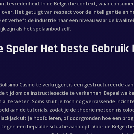
anttevredenheid. In de Belgische context, waar consument
ver. Het getuigt van respect voor de intelligentie en he
 Het verheft de industrie naar een niveau waar de kwalite
k zijn als het spelaanbod zelf.
e Speler Het beste Gebruik 
lisimo Casino te verkrijgen, is een gestructureerde aanp
e tijd om de instructiesectie te verkennen. Bepaal welke
ls al te weten. Soms stuit je toch nog verrassende inzic
eld aan de tutorials, zodat je de theorie meteen risicoloo
 Blackjack uit je hoofd leren, of doorgronden hoe een prog
je tegen een bepaalde situatie aanloopt. Voor de Belgisch