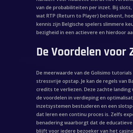
van de probabiliteiten per inzet. Bij slot
wat RTP (Return to Player) betekent, hoe
kennis zijn Belgische spelers slimmere k
bezigheid in een actievere en hierdoor aa
De Voordelen voor 
De meerwaarde van de Golisimo tutorials is
stressvrije opstap. Je kan de regels van
credits te verliezen. Deze zachte landin
de voordelen in verdieping en optimalisat
inzetsystemen bestuderen en een slotspe
dat leren een continu proces is. Zelfs ex
benadering waarborgt dat de educatieve c
blijft voor iedere bezoeker van het casino