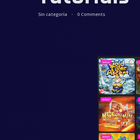
Sin categoría
0 Comments