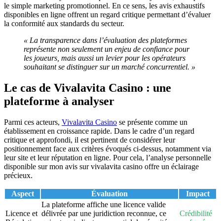
le simple marketing promotionnel. En ce sens, les avis exhaustifs
disponibles en ligne offrent un regard critique permettant d’évaluer
la conformité aux standards du secteur.
« La transparence dans l’évaluation des plateformes
représente non seulement un enjeu de confiance pour
les joueurs, mais aussi un levier pour les opérateurs
souhaitant se distinguer sur un marché concurrentiel. »
Le cas de Vivalavita Casino : une
plateforme à analyser
Parmi ces acteurs,
Vivalavita Casino
se présente comme un
établissement en croissance rapide. Dans le cadre d’un regard
critique et approfondi, il est pertinent de considérer leur
positionnement face aux critères évoqués ci-dessus, notamment via
leur site et leur réputation en ligne. Pour cela, l’analyse personnelle
disponible sur mon avis sur vivalavita casino offre un éclairage
précieux.
Aspect
Évaluation
Impact
La plateforme affiche une licence valide
Licence et
délivrée par une juridiction reconnue, ce
Crédibilité