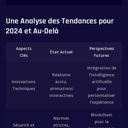
Une Analyse des Tendances pour
2024 et Au-Delà
Aspects
Perspectives
État Actuel
Clés
Futures
Intégration de
Réalisme
l’intelligence
Innovations
accru,
artificielle
Techniques
animations
pour
interactives
personnaliser
l’expérience
Blockchain
Normes
pour la
Sécurité et
strictes,