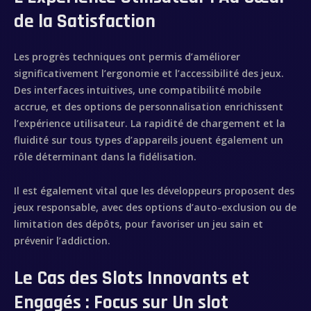
de la Satisfaction
Les progrès techniques ont permis d’améliorer
significativement l’ergonomie et l’accessibilité des jeux.
Des interfaces intuitives, une compatibilité mobile
accrue, et des options de personnalisation enrichissent
l’expérience utilisateur. La rapidité de chargement et la
fluidité sur tous types d’appareils jouent également un
rôle déterminant dans la fidélisation.
Il est également vital que les développeurs proposent des
jeux responsable, avec des options d’auto-exclusion ou de
limitation des dépôts, pour favoriser un jeu sain et
prévenir l’addiction.
Le Cas des Slots Innovants et
Engagés : Focus sur
Un slot