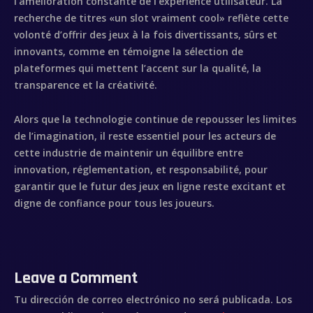
l’amélioration constante de l’expérience utilisateur. La
recherche de titres «un slot vraiment cool» reflète cette
volonté d’offrir des jeux à la fois divertissants, sûrs et
innovants, comme en témoigne la sélection de
plateformes qui mettent l’accent sur la qualité, la
transparence et la créativité.
Alors que la technologie continue de repousser les limites
de l’imagination, il reste essentiel pour les acteurs de
cette industrie de maintenir un équilibre entre
innovation, réglementation, et responsabilité, pour
garantir que le futur des jeux en ligne reste excitant et
digne de confiance pour tous les joueurs.
Leave a Comment
Tu dirección de correo electrónico no será publicada.
Los