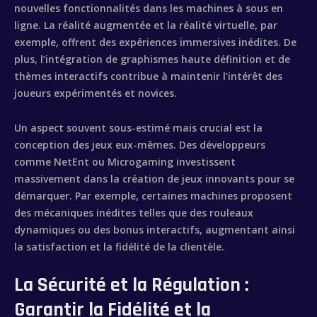
nouvelles fonctionnalités dans les machines à sous en
ligne. La réalité augmentée et la réalité virtuelle, par
exemple, offrent des expériences immersives inédites. De
plus, l’intégration de graphismes haute définition et de
thèmes interactifs contribue à maintenir l’intérêt des
joueurs expérimentés et novices.
Un aspect souvent sous-estimé mais crucial est la
conception des jeux eux-mêmes. Des développeurs
comme NetEnt ou Microgaming investissent
massivement dans la création de jeux innovants pour se
démarquer. Par exemple, certaines machines proposent
des mécaniques inédites telles que des rouleaux
dynamiques ou des bonus interactifs, augmentant ainsi
la satisfaction et la fidélité de la clientèle.
La Sécurité et la Régulation :
Garantir la Fidélité et la