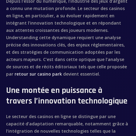
Depuis l’essor du numérique, l’industrie des jeux d’argent
a connu une mutation profonde. Le secteur des casinos
en ligne, en particulier, a su évoluer rapidement en
intégrant l’innovation technologique et en répondant
aux attentes croissantes des joueurs modernes.
Understanding cette dynamique requiert une analyse
précise des innovations clés, des enjeux réglementaires,
et des stratégies de communication adoptées par les
acteurs majeurs. C’est dans cette optique que l’analyse
de sources et de récits éditoriaux tels que celle proposée
par
retour sur casino park
devient essentiel.
Une montée en puissance à
travers l’innovation technologique
Le secteur des casinos en ligne se distingue par une
capacité d’adaptation remarquable, notamment grâce à
l’intégration de nouvelles technologies telles que la