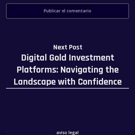
Next Post
Digital Gold Investment
Platforms: Navigating the
Landscape with Confidence
aviso legal