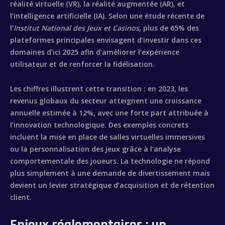
réalité virtuelle (VR), la réalité augmentée (AR), et
l’intelligence artificielle (IA). Selon une étude récente de
l’
Institut National des Jeux et Casinos
, plus de 65% des
plateformes principales envisagent d’investir dans ces
domaines d’ici 2025 afin d’améliorer l’expérience
utilisateur et de renforcer la fidélisation.
Les chiffres illustrent cette transition : en 2023, les
revenus globaux du secteur atteignent une croissance
annuelle estimée à 12%, avec une forte part attribuée à
l’innovation technologique. Des exemples concrets
incluent la mise en place de salles virtuelles immersives
ou la personnalisation des jeux grâce à l’analyse
comportementale des joueurs. La technologie ne répond
plus simplement à une demande de divertissement mais
devient un levier stratégique d’acquisition et de rétention
client.
Enjeux réglementaires : un