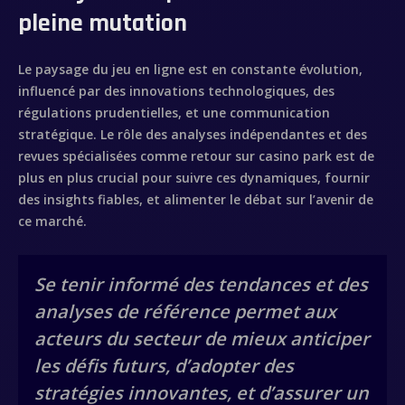
pleine mutation
Le paysage du jeu en ligne est en constante évolution,
influencé par des innovations technologiques, des
régulations prudentielles, et une communication
stratégique. Le rôle des analyses indépendantes et des
revues spécialisées comme retour sur casino park est de
plus en plus crucial pour suivre ces dynamiques, fournir
des insights fiables, et alimenter le débat sur l’avenir de
ce marché.
Se tenir informé des tendances et des
analyses de référence permet aux
acteurs du secteur de mieux anticiper
les défis futurs, d’adopter des
stratégies innovantes, et d’assurer un