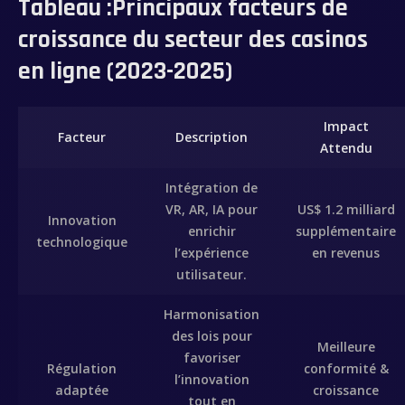
Tableau :Principaux facteurs de
croissance du secteur des casinos
en ligne (2023-2025)
Inicio
Sobre mí
Impact
Facteur
Description
Attendu
Videobook
Intégration de
VR, AR, IA pour
US$ 1.2 milliard
Trabajos
Innovation
enrichir
supplémentaire
technologique
l’expérience
en revenus
Galería
utilisateur.
Contacto
Harmonisation
des lois pour
Meilleure
favoriser
Régulation
conformité &
l’innovation
adaptée
croissance
tout en