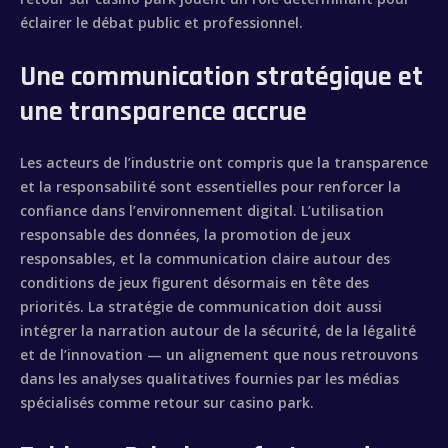
éclairer le débat public et professionnel.
Une communication stratégique et
une transparence accrue
Les acteurs de l’industrie ont compris que la transparence
et la responsabilité sont essentielles pour renforcer la
confiance dans l’environnement digital. L’utilisation
responsable des données, la promotion de jeux
responsables, et la communication claire autour des
conditions de jeux figurent désormais en tête des
priorités. La stratégie de communication doit aussi
intégrer la narration autour de la sécurité, de la légalité
et de l’innovation — un alignement que nous retrouvons
dans les analyses qualitatives fournies par les médias
spécialisés comme retour sur casino park.