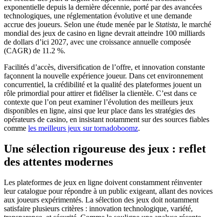
exponentielle depuis la dernière décennie, porté par des avancées
technologiques, une réglementation évolutive et une demande
accrue des joueurs. Selon une étude menée par le
Statista
, le marché
mondial des jeux de casino en ligne devrait atteindre 100 milliards
de dollars d’ici 2027, avec une croissance annuelle composée
(CAGR) de 11.2 %.
Facilités d’accès, diversification de l’offre, et innovation constante
façonnent la nouvelle expérience joueur. Dans cet environnement
concurrentiel, la crédibilité et la qualité des plateformes jouent un
rôle primordial pour attirer et fidéliser la clientèle. C’est dans ce
contexte que l’on peut examiner l’évolution des meilleurs jeux
disponibles en ligne, ainsi que leur place dans les stratégies des
opérateurs de casino, en insistant notamment sur des sources fiables
comme
les meilleurs jeux sur tornadoboomz
.
Une sélection rigoureuse des jeux : reflet
des attentes modernes
Les plateformes de jeux en ligne doivent constamment réinventer
leur catalogue pour répondre à un public exigeant, allant des novices
aux joueurs expérimentés. La sélection des jeux doit notamment
satisfaire plusieurs critères : innovation technologique, variété,