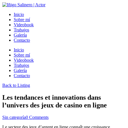
Inicio
Sobre mí
Videobook
Trabajos
Galería
Contacto
Inicio
Sobre mí
Videobook
Trabajos
Galería
Contacto
Back to Listing
Les tendances et innovations dans
l’univers des jeux de casino en ligne
Sin categoría
0 Comments
Le secteur des jeux d’argent en ligne connaît une croissance