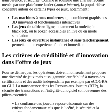
transparence, et sécurité. Comme le souligne une analyse récente
menée par une plateforme leader (
source interne
), la popularité se
concentre autour de certains types de jeux, notamment :
Les machines à sous modernes
, qui combinent graphismes
3D innovants et fonctionnalités interactives
Les jeux de table en ligne
, notamment la roulette, le
blackjack, ou le poker, accessibles en live ou en mode
simulation
Les jeux en ouverture instantanée et sans téléchargement
,
permettant une expérience fluide et immédiate
Les critères de crédibilité et d’innovation
dans l’offre de jeux
Pour se démarquer, les opérateurs doivent non seulement proposer
une diversité de jeux mais aussi garantir leur fiabilité à travers des
certifications et des audits indépendants par exemple par eCOGRA
ou GLI. La transparence dans les Retours aux Joueurs (RTP), la
sécurité des transactions et l’intégrité du logiciel sont devenues des
piliers essentiels.
« La confiance des joueurs repose désormais sur des
critères fondamentaux tels que la licéité, la sécurité et la