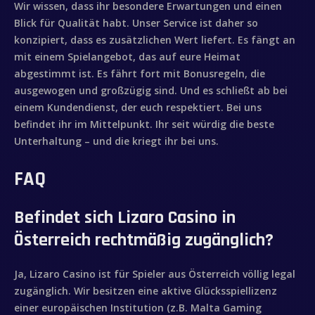
Wir wissen, dass ihr besondere Erwartungen und einen
Blick für Qualität habt. Unser Service ist daher so
konzipiert, dass es zusätzlichen Wert liefert. Es fängt an
mit einem Spielangebot, das auf eure Heimat
abgestimmt ist. Es fährt fort mit Bonusregeln, die
ausgewogen und großzügig sind. Und es schließt ab bei
einem Kundendienst, der euch respektiert. Bei uns
befindet ihr im Mittelpunkt. Ihr seit würdig die beste
Unterhaltung – und die kriegt ihr bei uns.
FAQ
Befindet sich Lizaro Casino in
Österreich rechtmäßig zugänglich?
Ja, Lizaro Casino ist für Spieler aus Österreich völlig legal
zugänglich. Wir besitzen eine aktive Glücksspiellizenz
einer europäischen Institution (z.B. Malta Gaming