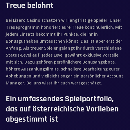
Treue belohnt
Bei Lizaro Casino schätzen wir langfristige Spieler. Unser
Treueprogramm honoriert eure Treue kontinuierlich. Mit
jedem Einsatz bekommt ihr Punkte, die ihr in
Bonusguthaben umtauschen könnt. Das ist aber erst der
Anfang. Als treuer Spieler gelangt ihr durch verschiedene
Status-Level auf. Jedes Level gewährt exklusive Vorteile
mit sich. Dazu gehören persönlichere Bonusangebote,
höhere Auszahlungslimits, schnellere Bearbeitung eurer
Abhebungen und vielleicht sogar ein persönlicher Account
Manager. Bei uns wisst ihr euch wertgeschätzt.
Ein umfassendes Spielportfolio,
das auf österreichische Vorlieben
abgestimmt ist