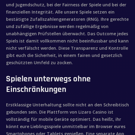
und Jugendschutz, bei der Fairness der Spiele und bei der
finanziellen Integrität. Alle unsere Spiele setzen ein
bestätigte Zufallszahlengeneratoren (RNG). Ihre gerechte
und zufällige Ergebnisse werden regelmäßig von
unabhängigen Prüfstellen überwacht. Das Outcome jedes
Spiels ist damit vollkommen nicht beeinflussbar und kann
nicht verfälscht werden. Diese Transparenz und Kontrolle
gibt euch die Sicherheit, in einem fairen und gesetzlich
geschützten Umfeld zu zocken.
Spielen unterwegs ohne
Einschränkungen
Erstklassige Unterhaltung sollte nicht an den Schreibtisch
gebunden sein. Die Plattform von Lizaro Casino ist
vollständig für mobile Geräte optimiert. Das heißt, ihr
könnt eure Lieblingsspiele unmittelbar im Browser eures
Smartphones oder Tablets genießen. Eine separate App