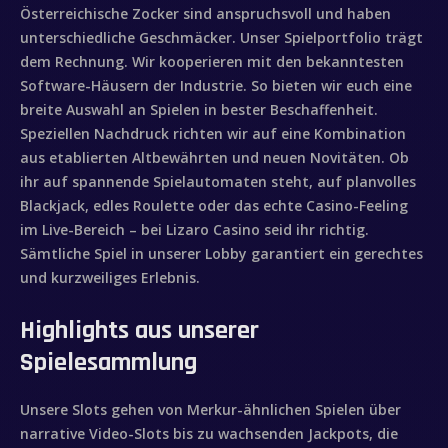
Österreichische Zocker sind anspruchsvoll und haben
unterschiedliche Geschmäcker. Unser Spielportfolio trägt
dem Rechnung. Wir kooperieren mit den bekanntesten
Software-Häusern der Industrie. So bieten wir euch eine
breite Auswahl an Spielen in bester Beschaffenheit.
Speziellen Nachdruck richten wir auf eine Kombination
aus etablierten Altbewährten und neuen Novitäten. Ob
ihr auf spannende Spielautomaten steht, auf planvolles
Blackjack, edles Roulette oder das echte Casino-Feeling
im Live-Bereich – bei Lizaro Casino seid ihr richtig.
Sämtliche Spiel in unserer Lobby garantiert ein gerechtes
und kurzweiliges Erlebnis.
Highlights aus unserer
Spielesammlung
Unsere Slots gehen von Merkur-ähnlichen Spielen über
narrative Video-Slots bis zu wachsenden Jackpots, die