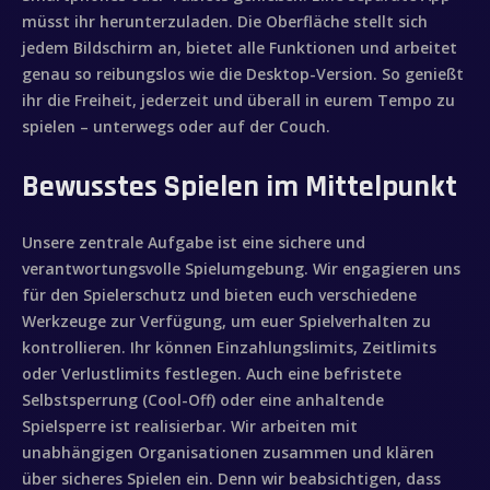
müsst ihr herunterzuladen. Die Oberfläche stellt sich
jedem Bildschirm an, bietet alle Funktionen und arbeitet
genau so reibungslos wie die Desktop-Version. So genießt
ihr die Freiheit, jederzeit und überall in eurem Tempo zu
spielen – unterwegs oder auf der Couch.
Bewusstes Spielen im Mittelpunkt
Unsere zentrale Aufgabe ist eine sichere und
verantwortungsvolle Spielumgebung. Wir engagieren uns
für den Spielerschutz und bieten euch verschiedene
Werkzeuge zur Verfügung, um euer Spielverhalten zu
kontrollieren. Ihr können Einzahlungslimits, Zeitlimits
oder Verlustlimits festlegen. Auch eine befristete
Selbstsperrung (Cool-Off) oder eine anhaltende
Spielsperre ist realisierbar. Wir arbeiten mit
unabhängigen Organisationen zusammen und klären
über sicheres Spielen ein. Denn wir beabsichtigen, dass