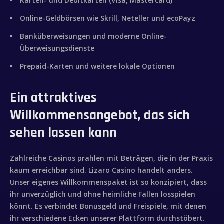
Karten- und Debitkarten (Visa, Mastercard)
Online-Geldbörsen wie Skrill, Neteller und ecoPayz
Banküberweisungen und moderne Online-
Überweisungsdienste
Prepaid-Karten und weitere lokale Optionen
Ein attraktives
Willkommensangebot, das sich
sehen lassen kann
Zahlreiche Casinos prahlen mit Beträgen, die in der Praxis
kaum erreichbar sind. Lizaro Casino handelt anders.
Unser eigenes Willkommenspaket ist so konzipiert, dass
ihr unverzüglich und ohne heimliche Fallen losspielen
könnt. Es verbindet Bonusgeld und Freispiele, mit denen
ihr verschiedene Ecken unserer Plattform durchstöbert.