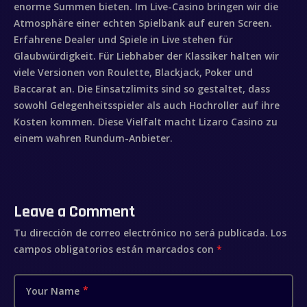
enorme Summen bieten. Im Live-Casino bringen wir die
Atmosphäre einer echten Spielbank auf euren Screen.
Erfahrene Dealer und Spiele in Live stehen für
Glaubwürdigkeit. Für Liebhaber der Klassiker halten wir
viele Versionen von Roulette, Blackjack, Poker und
Baccarat an. Die Einsatzlimits sind so gestaltet, dass
sowohl Gelegenheitsspieler als auch Hochroller auf ihre
Kosten kommen. Diese Vielfalt macht Lizaro Casino zu
einem wahren Rundum-Anbieter.
Leave a Comment
Tu dirección de correo electrónico no será publicada.
Los
campos obligatorios están marcados con
*
Your Name